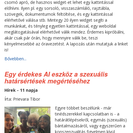
csomó apró, de hasznos widget-et lehet egy kattintással
előhívni. Ilyen pl. egy sorsoló, visszaszámláló, rajztábla,
szövegek, dokumentumok feltöltése, és egy kattintással
elérhetővé válása stb. Mintegy 20 ilyen widget segíti a
munkánkat, és tényleg egyetlen kattintással, egy weboldal
meglátogatásával elérhetővé válik mindez. Érdemes kipróbálni,
akár csak pár órán, hogy mennyire válik be, teszi
kényelmesebbé az óravezetést. A lapozás után mutatjuk a linket
is!
Bővebben...
Egy érdekes AI eszköz a szexuális
határsértések megértéséhez
Hírek - 11 napja
Írta: Prievara Tibor
Egyre többet beszélünk - már
tinédszerekkel kapcsolatban is - a
határátlépésekről, egymás (szexuális)
bántalmazásáról, vagy egyszerűen a
konszenzualitás figyelmen kívül