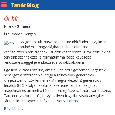
Tanár
Blog
Öt hír
Hírek - 3 napja
Írta: Nádori Gergely
Úgy gondoltuk, hasznos lehetne időről időre egy kicsit
körülnézni a nagyvilágban, mik az oktatással
kapcsolatos hírek, trendek. Öt érdekeset össze is gyűjtöttünk és
terveink szerint ezzel a formátummal több-kevesebb
rendszerességgel jelentkezünk a továbbiakban is,
Egy friss kutatás szerint, amit a Harvard egyetemen végeztek,
nem igaz a sztereotípia, hogy a felnövekvő generációk
kifejezetten önzők lennének. A megkérdezett Z generációs
fiatalok 80%-a olyan szakmát szeretne, amiben segíthet
másoknak és aminek a társadalom egésze számára van haszna.
Tartanak viszont attól, hogy az ilyen foglalkozások anyagi és
társadalmi megbecsültsége alacsony.
Forrás
Bővebben...