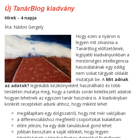
Új TanárBlog kiadvány
Hírek - 4 napja
Írta: Nádori Gergely
Hogy ezen a nyáron is
legyen mit olvasnia a
TanárBlog előfizetőinek,
legújabb kiadványunkban a
mesterséges intelliegencia
használatának egy eddig
nem sokat tárgyalt oldalát
mutatjuk be. A
Mit adnak
az adatok?
leginkább kézikönyvként használható és több
területen mutatja meg, hogy a tanítás során keletkezett adatok
hogyan lehetnek az egyszeri tanár hasznára is. A kiadványban
konkrét recepteket adunk ahhoz, hogy miként lehet
megállapítani egy dolgozatról, hogy mit mér valójában
a differenciáláshoz megfelelő csoportokat kialakítani
előre jelezni, ha egy diák tanulásával gond lehet
jobban beosztani a saját időnket, hogy legyen
lehetőségünk a tényleg fontos dolgokkal foglalkozni