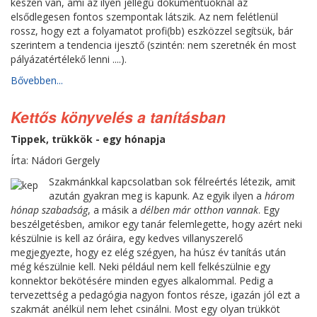
készen van, ami az ilyen jellegű dokumentuoknál az
elsődlegesen fontos szempontak látszik. Az nem felétlenül
rossz, hogy ezt a folyamatot profi(bb) eszközzel segítsük, bár
szerintem a tendencia ijesztő (szintén: nem szeretnék én most
pályázatértélekő lenni ....).
Bővebben...
Kettős könyvelés a tanításban
Tippek, trükkök - egy hónapja
Írta: Nádori Gergely
Szakmánkkal kapcsolatban sok félreértés létezik, amit
azután gyakran meg is kapunk. Az egyik ilyen a
három
hónap szabadság
, a másik a
délben már otthon vannak
. Egy
beszélgetésben, amikor egy tanár felemlegette, hogy azért neki
készülnie is kell az óráira, egy kedves villanyszerelő
megjegyezte, hogy ez elég szégyen, ha húsz év tanítás után
még készülnie kell. Neki például nem kell felkészülnie egy
konnektor bekötésére minden egyes alkalommal. Pedig a
tervezettség a pedagógia nagyon fontos része, igazán jól ezt a
szakmát anélkül nem lehet csinálni. Most egy olyan trükköt