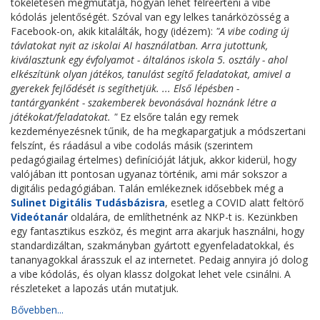
tökéletesen megmutatja, hogyan lehet félreérteni a vibe
kódolás jelentőségét. Szóval van egy lelkes tanárközösség a
Facebook-on, akik kitalálták, hogy (idézem):
"A vibe coding új
távlatokat nyit az iskolai AI használatban. Arra jutottunk,
kiválasztunk egy évfolyamot - általános iskola 5. osztály - ahol
elkészítünk olyan játékos, tanulást segítő feladatokat, amivel a
gyerekek fejlődését is segíthetjük. ... Első lépésben -
tantárgyanként - szakemberek bevonásával hoznánk létre a
játékokat/feladatokat. "
Ez elsőre talán egy remek
kezdeményezésnek tűnik, de ha megkapargatjuk a módszertani
felszínt, és ráadásul a vibe codolás másik (szerintem
pedagógiailag értelmes) definícióját látjuk, akkor kiderül, hogy
valójában itt pontosan ugyanaz történik, ami már sokszor a
digitális pedagógiában. Talán emlékeznek idősebbek még a
Sulinet Digitális Tudásbázisra
, esetleg a COVID alatt feltörő
Videótanár
oldalára, de említhetnénk az NKP-t is. Kezünkben
egy fantasztikus eszköz, és megint arra akarjuk használni, hogy
standardizáltan, szakmányban gyártott egyenfeladatokkal, és
tananyagokkal árasszuk el az internetet. Pedaig annyira jó dolog
a vibe kódolás, és olyan klassz dolgokat lehet vele csinálni. A
részleteket a lapozás után mutatjuk.
Bővebben...