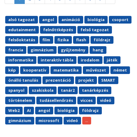
alsó tagozat
angol
animáció
biológia
csoport
edutainment
felnőttképzés
felső tagozat
felsőoktatás
film
fizika
flash
földrajz
francia
gimnázium
gyűjtemény
hang
informatika
interaktív tábla
irodalom
játék
kép
kooperatív
matematika
művészet
német
önálló tanulás
prezentáció
projekt
SMART
spanyol
szakiskola
tanár2
tanárképzés
történelem
tudásellenőrzés
vicces
videó
Web2
AI
angol
biológia
földrajz
...
gimnázium
microsoft
videó