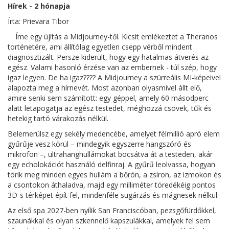
Hírek - 2 hónapja
Írta: Prievara Tibor
Íme egy újítás a Midjourney-től. Kicsit emlékeztet a Theranos
történetére, ami állítólag egyetlen csepp vérből mindent
diagnosztizált. Persze kiderült, hogy egy hatalmas átverés az
egész. Valami hasonló érzése van az embernek - túl szép, hogy
igaz legyen. De ha igaz???? A Midjourney a szürreális MI-képeivel
alapozta meg a hírnevét. Most azonban olyasmivel állt elő,
amire senki sem számított: egy géppel, amely 60 másodperc
alatt letapogatja az egész testedet, méghozzá csövek, tűk és
hetekig tartó várakozás nélkül.
Belemerülsz egy sekély medencébe, amelyet félmillió apró elem
gyűrűje vesz körül – mindegyik egyszerre hangszóró és
mikrofon –, ultrahanghullámokat bocsátva át a testeden, akár
egy echolokációt használó delfinraj. A gyűrű leolvassa, hogyan
törik meg minden egyes hullám a bőrön, a zsíron, az izmokon és
a csontokon áthaladva, majd egy milliméter töredékéig pontos
3D-s térképet épít fel, mindenféle sugárzás és mágnesek nélkül.
Az első spa 2027-ben nyílik San Franciscóban, pezsgőfürdőkkel,
szaunákkal és olyan szkennelő kapszulákkal, amelyek fel sem