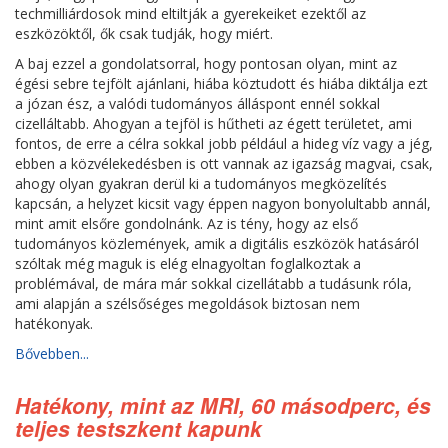
techmilliárdosok mind eltiltják a gyerekeiket ezektől az
eszközöktől, ők csak tudják, hogy miért.
A baj ezzel a gondolatsorral, hogy pontosan olyan, mint az
égési sebre tejfölt ajánlani, hiába köztudott és hiába diktálja ezt
a józan ész, a valódi tudományos álláspont ennél sokkal
cizelláltabb. Ahogyan a tejföl is hűtheti az égett területet, ami
fontos, de erre a célra sokkal jobb például a hideg víz vagy a jég,
ebben a közvélekedésben is ott vannak az igazság magvai, csak,
ahogy olyan gyakran derül ki a tudományos megközelítés
kapcsán, a helyzet kicsit vagy éppen nagyon bonyolultabb annál,
mint amit elsőre gondolnánk. Az is tény, hogy az első
tudományos közlemények, amik a digitális eszközök hatásáról
szóltak még maguk is elég elnagyoltan foglalkoztak a
problémával, de mára már sokkal cizellátabb a tudásunk róla,
ami alapján a szélsőséges megoldások biztosan nem
hatékonyak.
Bővebben...
Hatékony, mint az MRI, 60 másodperc, és
teljes testszkent kapunk