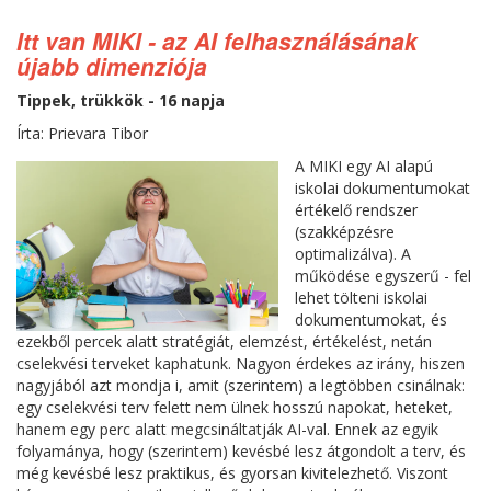
Itt van MIKI - az AI felhasználásának
újabb dimenziója
Tippek, trükkök - 16 napja
Írta: Prievara Tibor
A MIKI egy AI alapú
iskolai dokumentumokat
értékelő rendszer
(szakképzésre
optimalizálva). A
működése egyszerű - fel
lehet tölteni iskolai
dokumentumokat, és
ezekből percek alatt stratégiát, elemzést, értékelést, netán
cselekvési terveket kaphatunk. Nagyon érdekes az irány, hiszen
nagyjából azt mondja i, amit (szerintem) a legtöbben csinálnak:
egy cselekvési terv felett nem ülnek hosszú napokat, heteket,
hanem egy perc alatt megcsináltatják AI-val. Ennek az egyik
folyamánya, hogy (szerintem) kevésbé lesz átgondolt a terv, és
még kevésbé lesz praktikus, és gyorsan kivitelezhető. Viszont