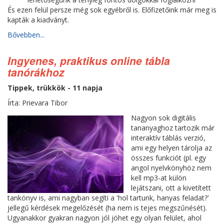
És ezen felül persze még sok egyébről is. Előfizetőink már meg is
kapták a kiadványt.
Bővebben...
Ingyenes, praktikus online tábla
tanórákhoz
Tippek, trükkök - 11 napja
Írta: Prievara Tibor
Nagyon sok digitális
tananyaghoz tartozik már
interaktív táblás verzió,
ami egy helyen tárolja az
összes funkciót (pl. egy
angol nyelvkönyhöz nem
kell mp3-at külön
lejátszani, ott a kivetített
tankönyv is, ami nagyban segíti a 'hol tartunk, hanyas feladat?'
jellegű kérdések megelőzését (ha nem is tejes megszűnését).
Ugyanakkor gyakran nagyon jól jöhet egy olyan felület, ahol