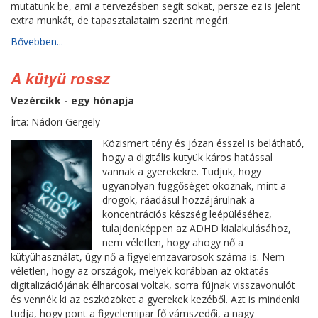
mutatunk be, ami a tervezésben segít sokat, persze ez is jelent
extra munkát, de tapasztalataim szerint megéri.
Bővebben...
A kütyü rossz
Vezércikk - egy hónapja
Írta: Nádori Gergely
Közismert tény és józan ésszel is belátható,
hogy a digitális kütyük káros hatással
vannak a gyerekekre. Tudjuk, hogy
ugyanolyan függőséget okoznak, mint a
drogok, ráadásul hozzájárulnak a
koncentrációs készség leépüléséhez,
tulajdonképpen az ADHD kialakulásához,
nem véletlen, hogy ahogy nő a
kütyühasználat, úgy nő a figyelemzavarosok száma is. Nem
véletlen, hogy az országok, melyek korábban az oktatás
digitalizációjának élharcosai voltak, sorra fújnak visszavonulót
és vennék ki az eszközöket a gyerekek kezéből. Azt is mindenki
tudja, hogy pont a figyelemipar fő vámszedői, a nagy