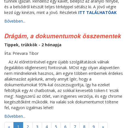
tűnnek igazán. Rendelsz egy kávét, belépsz az aranyló fénybe,
és a belsődről készült teljes térképpel sétálsz ki. A jövő végre
kezd úgy kinézni, mint a jövő. Részletek
ITT TALÁLHATÓAK
Bővebben...
Drágám, a dokumentumok összementek
Tippek, trükkök - 2 hónapja
Írta: Prievara Tibor
Az AI előretörésével egyre újabb szolgáltatások válnak
(legalábbis idiglenesen) fontosnak. MOst egy olyan alapvetően
nem mindnekinek hasznos, ám egyre többen embernek érdekes
allakmazást ajánlunk, amely annyit ígér, hogy a
dokumentumokat 95%-kal összezsugorítja, így ha ezeket
feltöltjük egy AI chatbotnak, az sokkal kevesebb token-t 'eszik
meg'. Nagyszerű az ötlet, van ingyenes verziója, és egy chrome
kiegészítőként működik. Ha valaki sok dokumentumot töltene
fel, nagyon izgalmas lehet!
Bővebben...
«
1
2
3
4
5
6
7
8
9
»