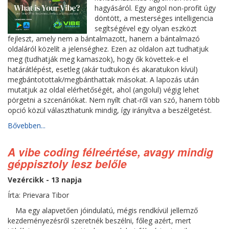
hagyásáról. Egy angol non-profit úgy
döntött, a mesterséges intelligencia
segítségével egy olyan eszközt
fejleszt, amely nem a bántalmazott, hanem a bántalmazó
oldaláról közelít a jelenséghez. Ezen az oldalon azt tudhatjuk
meg (tudhatják meg kamaszok), hogy ők követtek-e el
határátlépést, esetleg (akár tudtukon és akaratukon kívül)
megbántotottak/megbánthattak másokat. A lapozás után
mutatjuk az oldal elérhetőségét, ahol (angolul) végig lehet
pörgetni a szcenáriókat. Nem nyílt chat-ről van szó, hanem több
opció közül választhatunk mindig, így irányítva a beszélgetést.
Bővebben...
A vibe coding félreértése, avagy mindig
géppisztoly lesz belőle
Vezércikk - 13 napja
Írta: Prievara Tibor
Ma egy alapvetően jóindulatú, mégis rendkívül jellemző
kezdeményezésről szeretnék beszélni, főleg azért, mert