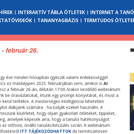
HÍREK
INTERAKTÍV TÁBLA ÖTLETEK
INTERNET A TAN
KTATÓVIDEÓK
TANANYAGBÁZIS
TERMTUDOS ÖTLETE
- február 26.
gy éve minden hónapban igykszik valami érdekességgel
incs ez másképpen 2025. februárjában sem, amikor is
AI
esz a február 26-án, délután 17:00 órakor kezdődő webinárium
k be óravázlatokat, írtunk egy prompt-könyvtárat, és most a
erül terítékre. A mesterséges intelligencia hihetetlen
tni diákjaink számára - ha tudják ezeket használni. A
eszünk kísérletet, hogy olyan gyakorlati ötleteket, tippeket,
g, amelyek képesek arra, hogy a tanulói hatékonyságot
n az otthoni, önálló tanulás/készülés során. A webinárium
őfizetésről
ITT TÁJÉKOZÓDHATTOK
de természetesen