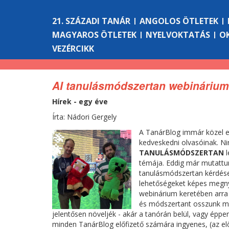
21. SZÁZADI TANÁR
ANGOLOS ÖTLETEK
MAGYAROS ÖTLETEK
NYELVOKTATÁS
O
VEZÉRCIKK
AI tanulásmódszertan webinárium 
Hírek - egy éve
Írta: Nádori Gergely
A TanárBlog immár közel e
kedveskedni olvasóinak. N
TANULÁSMÓDSZERTAN
l
témája. Eddig már mutattun
tanulásmódszertan kérdése k
lehetőségeket képes megnyi
webinárium keretében arra t
és módszertant osszunk me
jelentősen növeljék - akár a tanórán belül, vagy éppe
minden TanárBlog előfizető számára ingyenes, (az el