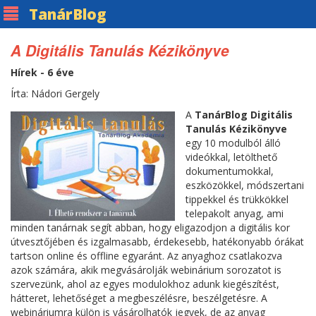
Tanár
Blog
A Digitális Tanulás Kézikönyve
Hírek - 6 éve
Írta: Nádori Gergely
A
TanárBlog Digitális
Tanulás Kézikönyve
egy 10 modulból álló
videókkal, letölthető
dokumentumokkal,
eszközökkel, módszertani
tippekkel és trükkökkel
telepakolt anyag, ami
minden tanárnak segít abban, hogy eligazodjon a digitális kor
útvesztőjében és izgalmasabb, érdekesebb, hatékonyabb órákat
tartson online és offline egyaránt. Az anyaghoz csatlakozva
azok számára, akik megvásárolják webinárium sorozatot is
szervezünk, ahol az egyes modulokhoz adunk kiegészítést,
hátteret, lehetőséget a megbeszélésre, beszélgetésre. A
webináriumra külön is vásárolhatók jegyek, de az anyag