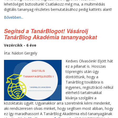
lehetőséget biztosítunk! Csatlakozz még ma, a multimédiás
digitális tananyag részletes bemutatásához pedig kattints alant!
Bővebben...
Segítsd a TanárBlogot! Vásárolj
TanárBlog Akadémia tananyagokat
Vezércikk - 6 éve
Írta: Nádori Gergely
Kedves Olvasóink! Eljött hát
ez a pillanat is. Hosszas
töprengés után úgy
döntöttünk, hogy a
TanárBlog továbbra is
ingyenes, regisztráció nélkül
elérhető tartalmakkal
kívánja szolgálni a
közoktatás ügyét. Ugyanakkor arra szeretnénk kérni mindenkit,
aki rendszeresen olvas minket, hogy segítsen most abban, hogy
ez így maradhasson! A TanárBlog Akadémia első tananyagának