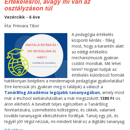
Értékelésről, avagy mi van az
osztályzáson túl
Vezércikk - 6 éve
Írta: Prievara Tibor
A pedagógia értékelés
központi kérdés - főleg
most, hogy a karantén alatt
az eddigi értékelési
mechanizmusok gyakran
csődöt mondtak. Mit lehet
tenni? Hogyan tudjuk az
értékelés különböző formáit
hatékonyan beépíteni a mindennapok pedagógiai gyakorlatába?
Erre keressük (és gyakran meg is találjuk) a választ a
TanárBlog Akadémia legújabb tananyagában
, amely most
már a #school webáruházában a már megszokott
1380 Ft
-os
áron elérhető. A bevételt teljes egészében a TanárBlog
fenntartására, üzemeltetési költségeire, és cikkek, valamint
további tananyagok elkészítésére fordítjuk. Tanulj egy jót, és
tegyél jót! Végül nézzük, mi mindent kínál ez a digitális tananyag: