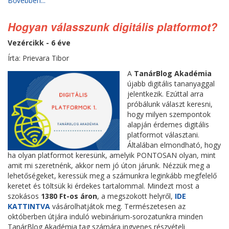
Bővebben...
Hogyan válasszunk digitális platformot?
Vezércikk - 6 éve
Írta: Prievara Tibor
A
TanárBlog Akadémia
újabb digitális tananyaggal
jelentkezik. Ezúttal arra
próbálunk választ keresni,
hogy milyen szempontok
alapján érdemes digitális
platformot választani.
Általában elmondható, hogy
ha olyan platformot keresünk, amelyik PONTOSAN olyan, mint
amit mi szeretnénk, akkor nem jó úton járunk. Nézzük meg a
lehetőségeket, keressük meg a számunkra leginkább megfelelő
keretet és töltsük ki érdekes tartalommal. Mindezt most a
szokásos
1380 Ft-os áron
, a megszokott helyről,
IDE
KATTINTVA
vásárolhatjátok meg. Természetesen az
októberben útjára induló webinárium-sorozatunkra minden
TanárBlog Akadémia tag számára ingyenes részvételi