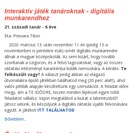
Interaktív játék tanároknak - digitális
munkarendhez
21. századi tanár - 6 éve
Írta: Prievara Tibor
2020. március 13. után november 11-én (pedig 13-a
novemberben is péntekre esik) ismét digitális munkarendre
állnak a magyar középiskolák. Az sem kizárt, hogy tovább
szorítanak a szigoron, és a felső tagozatokat, vagy az összes
oktatási intézményt karanténba küldik nemsokára. A kérdés:
Te
felkészült vagy?
A választ pedig abban az elágazó
útvonalakra épülő játékban találhatod meg (20 perc alatt), ahol
valós példák alapján készítettünk egy szimulációt. A feladat időre
megy, ám a TE IDŐDRE, hiszen minden lépéssel egyre több
feladatot vállalsz. Vajon megtalálod a kiutat a labirintusból?
Játssz velünk, és készüljünk a digitális oktatás újabb felvonására
együtt. A játékot
ITT TALÁLHATOD
Bővebben...