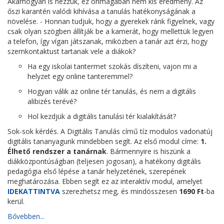
Akárhogyan is nézzük, ez önmagában nem kis eredmény. Az
őszi karantén valódi kihívása a tanulás hatékonyságának a
növelése. - Honnan tudjuk, hogy a gyerekek ránk figyelnek, vagy
csak olyan szögben állítják be a kamerát, hogy mellettük legyen
a telefon, így vígan játszanak, miközben a tanár azt érzi, hogy
szemkontaktust tartanak vele a diákok?
Ha egy iskolai tantermet szokás díszíteni, vajon mi a
helyzet egy online tanteremmel?
Hogyan válik az online tér tanulás, és nem a digitális
alibizés terévé?
Hol kezdjük a digitális tanulási tér kialakítását?
Sok-sok kérdés. A Digitális Tanulás című tíz modulos vadonatúj
digitális tananyagunk mindebben segít. Az első modul címe:
1.
Élhető rendszer a tanárnak
. Bármennyire is hiszünk a
diákközpontúságban (teljesen jogosan), a hatékony digitális
pedagógia első lépése a tanár helyzetének, szerepének
meghatározása. Ebben segít ez az interaktív modul, amelyet
IDEKATTINTVA
szerezhetsz meg, és mindösszesen
1690 Ft
-ba
kerül.
Bővebben...