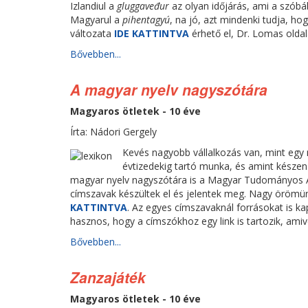
Izlandiul a
gluggaveđur
az olyan időjárás, ami a szóbá
Magyarul a
pihentagyú
, na jó, azt mindenki tudja, ho
változata
IDE KATTINTVA
érhető el, Dr. Lomas olda
Bővebben...
A magyar nyelv nagyszótára
Magyaros ötletek - 10 éve
Írta: Nádori Gergely
Kevés nagyobb vállalkozás van, mint egy 
évtizedekig tartó munka, és amint készen 
magyar nyelv nagyszótára is a Magyar Tudományos A
címszavak készültek el és jelentek meg. Nagy örömü
KATTINTVA
. Az egyes címszavaknál forrásokat is ka
hasznos, hogy a címszókhoz egy link is tartozik, amive
Bővebben...
Zanzajáték
Magyaros ötletek - 10 éve