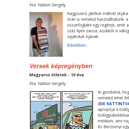
Írta: Nádori Gergely
Nagyszerű játékot indított útjá
órán is remekül használhatunk. 
összefoglalni egy regényt, amit 
száz ilyen zanza, azokból is válo
sajátokat írjanak.
Bővebben...
Versek képregényben
Magyaros ötletek - 10 éve
Írta: Nádori Gergely
Ki gondolná, ho
remekül lehet fe
(
IDE KATTINTV
apropója a tüdőg
tüdőgyulladásba
médium, ami nag
és Berzsenyi egy