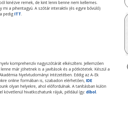
ból kinézve remek, de kint lenni benne nem kellemes.
gy mi a pihentagyú. A szótár interaktív (és egyre bővülő)
la pedig
ITT
.
nyelv komprehenzív nagyszótárát elkészíteni. Jellemzően
lenne már jöhetnek is a javítások és a pótkötetek. Készül a
kadémia Nyelvtudományi Intézetében. Eddig az A-Ek
nkre online formában is, szabadon elérhetően,
IDE
punk olyan helyekre, ahol előfordulnak. A tanításban külön
l követlenül hivatkozhatunk rájuk, például így:
díbol
.