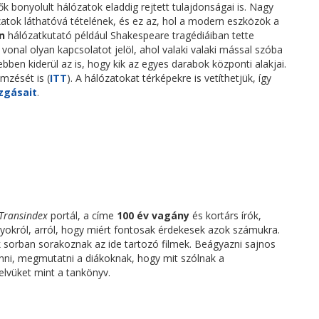
k bonyolult hálózatok eladdig rejtett tulajdonságai is. Nagy
zatok láthatóvá tételének, és ez az, hol a modern eszközök a
n
hálózatkutató például Shakespeare tragédiáiban tette
 vonal olyan kapcsolatot jelöl, ahol valaki valaki mással szóba
ebben kiderül az is, hogy kik az egyes darabok központi alakjai.
mzését is (
ITT
). A hálózatokat térképekre is vetíthetjük, így
gásait
.
Transindex
portál, a címe
100 év vagány
és kortárs írók,
yokról, arról, hogy miért fontosak érdekesek azok számukra.
k sorban sorakoznak az ide tartozó filmek. Beágyazni sajnos
vinni, megmutatni a diákoknak, hogy mit szólnak a
elvüket mint a tankönyv.