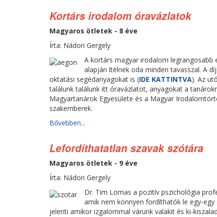
Kortárs irodalom óravázlatok
Magyaros ötletek - 8 éve
Írta: Nádori Gergely
A kortárs magyar irodalom legrangosabb e
alapján ítélnek oda minden tavasszal. A dí
oktatási segédanyagokat is (
IDE KATTINTVA
). Az ut
találunk találunk itt óravázlatot, anyagokat a tanár
Magyartanárok Egyesülete és a Magyar Irodalomtört
szakemberek.
Bővebben...
Lefordíthatatlan szavak szótára
Magyaros ötletek - 9 éve
Írta: Nádori Gergely
Dr. Tim Lomas a pozitív pszichológia profe
amik nem könnyen fordíthatók le egy-egy s
jelenti amikor izgalommal várunk valakit és ki-kisza