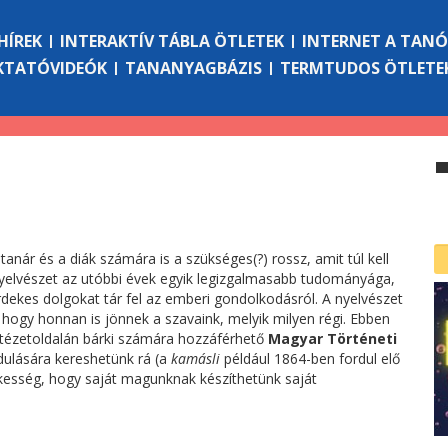
HÍREK
INTERAKTÍV TÁBLA ÖTLETEK
INTERNET A TAN
KTATÓVIDEÓK
TANANYAGBÁZIS
TERMTUDOS ÖTLETE
anár és a diák számára is a szükséges(?) rossz, amit túl kell
 nyelvészet az utóbbi évek egyik legizgalmasabb tudományága,
dekes dolgokat tár fel az emberi gondolkodásról. A nyelvészet
 hogy honnan is jönnek a szavaink, melyik milyen régi. Ebben
ntézetoldalán bárki számára hozzáférhető
Magyar Történeti
dulására kereshetünk rá (a
kamásli
például 1864-ben fordul elő
ekesség, hogy saját magunknak készíthetünk saját