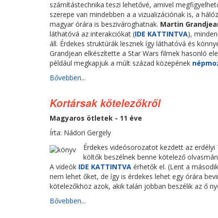
számítástechnika teszi lehetővé, amivel megfigyelhető
szerepe van mindebben a a vizualizációnak is, a háló
magyar órára is beszivároghatnak.
Martin Grandjea
láthatóvá az interakciókat (
IDE KATTINTVA
), minden
áll. Érdekes struktúrák lesznek így láthatóvá és könny
Grandjean elkészítette a Star Wars filmek hasonló ele
például megkapjuk a múlt század közepének
népmoz
Bővebben...
Kortársak kötelezőkről
Magyaros ötletek - 11 éve
Írta: Nádori Gergely
Érdekes videósorozatot kezdett az erdélyi
költők beszélnek benne kötelező olvasmán
A videók
IDE KATTINTVA
érhetők el. (Lent a másodi
nem lehet őket, de így is érdekes lehet egy órára be
kötelezőkhöz azok, akik talán jobban beszélik az ő ny
Bővebben...