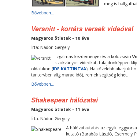
meg is hallgathat
Bővebben...
Versnitt - kortárs versek videóval
Magyaros ötletek - 10 éve
Írta: Nádori Gergely
Izgalmas kezdeményezés a kolozsvári
Ve
szokványos videókat, tulajdonképpen kli
oldalukon (
IDE KATTINTVA
). Ha közelebb akarjuk h
tantervben alig marad idő), remek segítség lehet.
Bővebben...
Shakespear hálózatai
Magyaros ötletek - 11 éve
Írta: Nádori Gergely
A hálózatkutatás az egyik leggyors
kutató (Barabás László, Csermely Pé