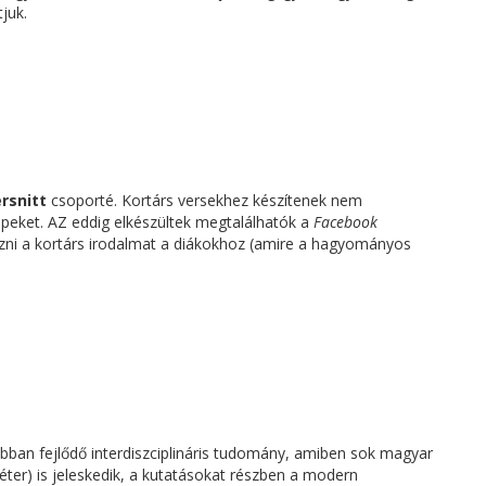
juk.
rsnitt
csoporté. Kortárs versekhez készítenek nem
ppeket. AZ eddig elkészültek megtalálhatók a
Facebook
ozni a kortárs irodalmat a diákokhoz (amire a hagyományos
abban fejlődő interdiszciplináris tudomány, amiben sok magyar
ter) is jeleskedik, a kutatásokat részben a modern