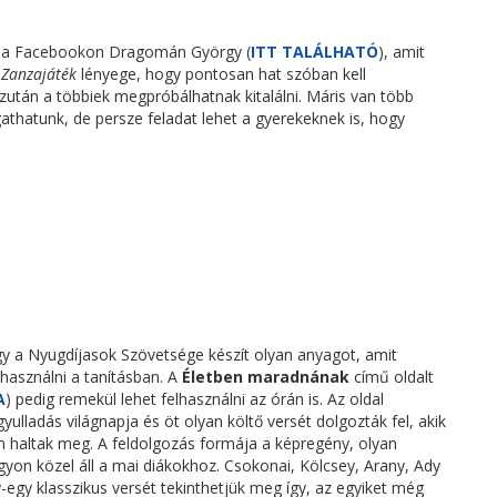
ra a Facebookon Dragomán György (
ITT TALÁLHATÓ
), amit
a
Zanzajáték
lényege, hogy pontosan hat szóban kell
azután a többiek megpróbálhatnak kitalálni. Máris van több
gathatunk, de persze feladat lehet a gyerekeknek is, hogy
gy a Nyugdíjasok Szövetsége készít olyan anyagot, amit
lhasználni a tanításban. A
Életben maradnának
című oldalt
A
) pedig remekül lehet felhasználni az órán is. Az oldal
yulladás világnapja és öt olyan költő versét dolgozták fel, akik
n haltak meg. A feldolgozás formája a képregény, olyan
yon közel áll a mai diákokhoz. Csokonai, Kölcsey, Arany, Ady
-egy klasszikus versét tekinthetjük meg így, az egyiket még