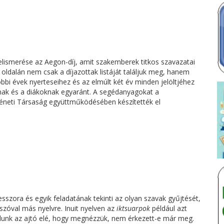
lismerése az Aegon-díj, amit szakemberek titkos szavazatai
j oldalán nem csak a díjazottak listáját találjuk meg, hanem
óbbi évek nyerteseihez és az elmúlt két év minden jelöltjéhez
oknak és a diákoknak egyaránt. A segédanyagokat a
éneti Társaság együttműködésében készítették el
sszora és egyik feladatának tekinti az olyan szavak gyűjtését,
zóval más nyelvre. Inuit nyelven az
iktsuarpok
például azt
ladunk az ajtó elé, hogy megnézzük, nem érkezett-e már meg.