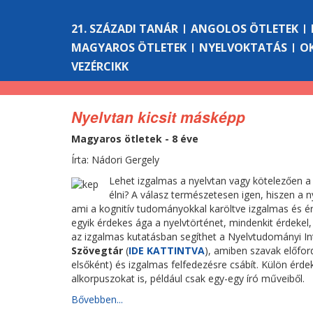
21. SZÁZADI TANÁR
ANGOLOS ÖTLETEK
MAGYAROS ÖTLETEK
NYELVOKTATÁS
O
VEZÉRCIKK
Nyelvtan kicsit másképp
Magyaros ötletek - 8 éve
Írta: Nádori Gergely
Lehet izgalmas a nyelvtan vagy kötelezően a t
élni? A válasz természetesen igen, hiszen a
ami a kognitív tudományokkal karöltve izgalmas és ér
egyik érdekes ága a nyelvtörténet, mindenkit érdekel,
az izgalmas kutatásban segíthet a Nyelvtudományi I
Szövegtár
(
IDE KATTINTVA
), amiben szavak előfor
elsőként) és izgalmas felfedezésre csábít. Külön érd
alkorpuszokat is, például csak egy-egy író műveiből.
Bővebben...