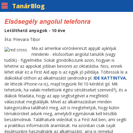
Tanár
Blog
Elsősegély angolul telefonra
Letölthető anyagok - 10 éve
Írta: Prievara Tibor
Ma az amerikai vöröskereszt appját ajánljuk
mindenki - elsősorban angolul tanulók (vagy
tudók) - figyelmébe. Sokat gondolkozunk azon, hogyan is
lehetne az appokat jobban bevonni az oktatásba. Nos, ennek
lehet ekár ez a First Aid app is az egyik jó példája. Töltessük le a
diákokkal otthon az alkalmazást (androidra pl.
IDE KATTINTVA
,
de létezik iPhone-ra is), majd tegyünk fel 10 kérdést (pl. Mit
tehetünk, ha valaki mellettünk égési sérüléseket szenved?), és a
diákok feladata, hogy az app segítségével a megfelelő
válaszokat megtalálják. MIvel az alkalmazásban minden
kategorizálva található meg, azt is megtehetjük, hogy külön
témaköröket adunk meg, amelyből egymásnak kell később
beszámolniuk. Találhatunk videókat is a First Aid-ben, ami segíti
a praktikus információk áramlását. Ha azonban csak saját
épülésünkre használnánk az alkalmazást, arra is remekül