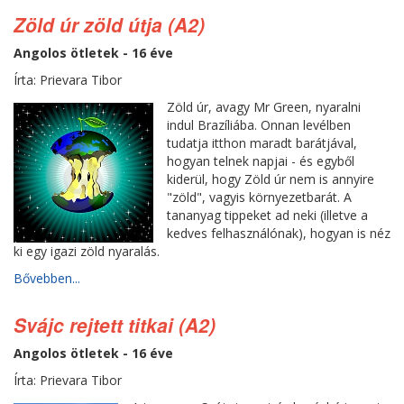
Zöld úr zöld útja (A2)
Angolos ötletek - 16 éve
Írta: Prievara Tibor
Zöld úr, avagy Mr Green, nyaralni
indul Brazíliába. Onnan levélben
tudatja itthon maradt barátjával,
hogyan telnek napjai - és egyből
kiderül, hogy Zöld úr nem is annyire
"zöld", vagyis környezetbarát. A
tananyag tippeket ad neki (illetve a
kedves felhasználónak), hogyan is néz
ki egy igazi zöld nyaralás.
Bővebben...
Svájc rejtett titkai (A2)
Angolos ötletek - 16 éve
Írta: Prievara Tibor