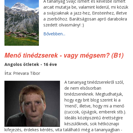
A tananyag Svájc ismert és kevésbé ismert
arcait mutatja be, valamint kiderül, mi közük
a svájciaknak a jazz-hez, Einsteinhez, illetve
a zserbóhoz. Barátságosan apró darabokra
szedett olvasmány! :)
Bővebben...
Menő tinédzserek - vagy mégsem? (B1)
Angolos ötletek - 16 éve
Írta: Prievara Tibor
A tananyag tinédzserekről szól,
de nem elsősorban
tinédzsereknek. Megtudhatjuk,
hogy egy brit blog szerint ki a
'menő', illetve, hogy mi a menő
(cuccok, újságok, emberek stb.).
Ideális középszintű érettségire
készülőknek, sok hétköznapi
kifejezés, érdekes kérdés, vita található még a tananyagban -