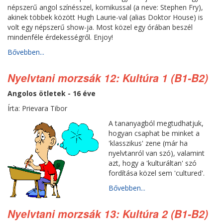
népszerű angol színésszel, komikussal (a neve: Stephen Fry),
akinek többek között Hugh Laurie-val (alias Doktor House) is
volt egy népszerű show-ja. Most közel egy órában beszél
mindenféle érdekességről. Enjoy!
Bővebben...
Nyelvtani morzsák 12: Kultúra 1 (B1-B2)
Angolos ötletek - 16 éve
Írta: Prievara Tibor
A tananyagból megtudhatjuk,
hogyan csaphat be minket a
'klasszikus' zene (már ha
nyelvtanról van szó), valamint
azt, hogy a 'kulturáltan' szó
fordítása közel sem 'cultured'.
Bővebben...
Nyelvtani morzsák 13: Kultúra 2 (B1-B2)