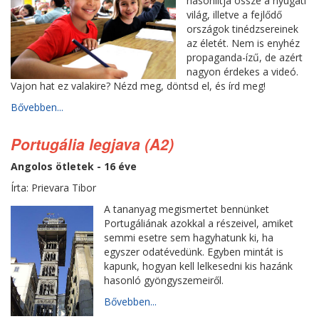
hasonlítja össze a nyugati
világ, illetve a fejlődő
országok tinédzsereinek
az életét. Nem is enyhéz
propaganda-ízű, de azért
nagyon érdekes a videó.
Vajon hat ez valakire? Nézd meg, döntsd el, és írd meg!
Bővebben...
Portugália legjava (A2)
Angolos ötletek - 16 éve
Írta: Prievara Tibor
A tananyag megismertet bennünket
Portugáliának azokkal a részeivel, amiket
semmi esetre sem hagyhatunk ki, ha
egyszer odatévedünk. Egyben mintát is
kapunk, hogyan kell lelkesedni kis hazánk
hasonló gyöngyszemeiről.
Bővebben...