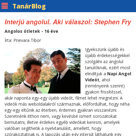
Tanár
Blog
Interjú angolul. Aki válaszol: Stephen Fry
Angolos ötletek - 16 éve
Írta: Prievara Tibor
Igyekszünk újabb és
újabb érdekességekkel
szolgálni az angolul
tanulóknak, ezért most
elindítjuk a
Napi Angol
Videót
, ahol
(reményeink szerint)
gyakori frissítéssel,
akár naponta egy-egy újabb videót, filmet lehet megnézni. A
videók más weboldalakról származnak, előfordulhat, hogy néha
egy-egy eltűnik az éterben, érdemes gyakran visszanézni.
Szeretnénk itthon nem, vagy kevésbé ismert sorozatokat
bemutatni, illetve érdekes egyéb videókat keresni, amelyek
valóban segíthetik a nyelvtanulást, amellett, hogy
szórakoztatnak is. A lapozás után egy interjút láthatunk egy