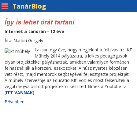
Tanár
Blog
Így is lehet órát tartani
Internet a tanórán - 12 éve
Írta: Nádori Gergely
Lassan egy éve, hogy megjelent a felhívás az IKT
Műhely 2014 pályázatra, a lelkes pedagógusok
olyan projektekkel pályázhattak, amikben valamilyen formában
felhasználják a korszerű eszközöket. A húsz nyertes képzésen
vett részt, majd mentorok segítségével fejlesztgette projektjét.
A műhely szervezője az Educatio Kft. volt és most felkerültek a
végül megvalósított projektekről készített filmek a Youtube-ra
(
ITT VANNAK
)
Bővebben...