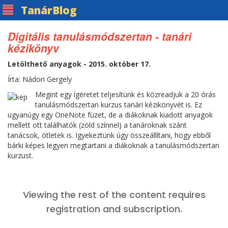
Tanár
Blog
Digitális tanulásmódszertan - tanári
kézikönyv
Letölthető anyagok - 2015. október 17.
Írta: Nádori Gergely
Megint egy ígéretet teljesítünk és közreadjuk a 20 órás
tanulásmódszertan kurzus tanári kézikönyvét is. Ez
ugyanúgy egy OneNote füzet, de a diákoknak kiadott anyagok
mellett ott találhatók (zöld színnel) a tanároknak szánt
tanácsok, ötletek is. Igyekeztünk úgy összeállítani, hogy ebből
bárki képes legyen megtartani a diákoknak a tanulásmódszertan
kurzust.