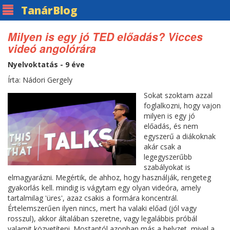
Tanár
Blog
Milyen is egy jó TED előadás? Vicces
videó angolórára
Nyelvoktatás - 9 éve
Írta: Nádori Gergely
Sokat szoktam azzal
foglalkozni, hogy vajon
milyen is egy jó
előadás, és nem
egyszerű a diákoknak
akár csak a
legegyszerűbb
szabályokat is
elmagyarázni. Megértik, de ahhoz, hogy használják, rengeteg
gyakorlás kell. mindig is vágytam egy olyan videóra, amely
tartalmilag 'üres', azaz csakis a formára koncentrál.
Értelemszerűen ilyen nincs, mert ha valaki előad (jól vagy
rosszul), akkor általában szeretne, vagy legalábbis próbál
valamit közvetíteni. Mostantól azonban más a helyzet, mivel a