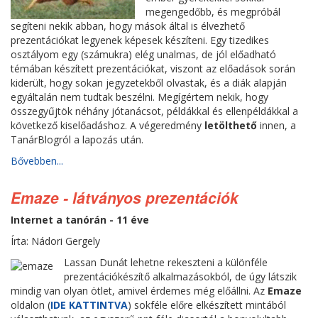
megengedőbb, és megpróbál
segíteni nekik abban, hogy mások által is élvezhető
prezentációkat legyenek képesek készíteni. Egy tizedikes
osztályom egy (számukra) elég unalmas, de jól előadható
témában készített prezentációkat, viszont az előadások során
kiderült, hogy sokan jegyzetekből olvastak, és a diák alapján
egyáltalán nem tudtak beszélni. Megígértem nekik, hogy
összegyűjtök néhány jótanácsot, példákkal és ellenpéldákkal a
következő kiselőadáshoz. A végeredmény
letölthető
innen, a
TanárBlogról a lapozás után.
Bővebben...
Emaze - látványos prezentációk
Internet a tanórán - 11 éve
Írta: Nádori Gergely
Lassan Dunát lehetne rekeszteni a különféle
prezentációkészítő alkalmazásokból, de úgy látszik
mindig van olyan ötlet, amivel érdemes még előállni. Az
Emaze
oldalon (
IDE KATTINTVA
) sokféle előre elkészített mintából