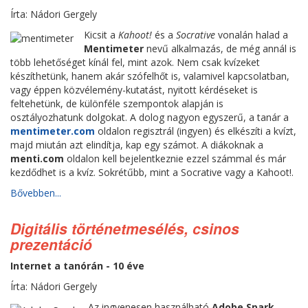
Írta: Nádori Gergely
Kicsit a
Kahoot!
és a
Socrative
vonalán halad a
Mentimeter
nevű alkalmazás, de még annál is
több lehetőséget kínál fel, mint azok. Nem csak kvízeket
készíthetünk, hanem akár szófelhőt is, valamivel kapcsolatban,
vagy éppen közvélemény-kutatást, nyitott kérdéseket is
feltehetünk, de különféle szempontok alapján is
osztályozhatunk dolgokat. A dolog nagyon egyszerű, a tanár a
mentimeter.com
oldalon regisztrál (ingyen) és elkészíti a kvízt,
majd miután azt elindítja, kap egy számot. A diákoknak a
menti.com
oldalon kell bejelentkeznie ezzel számmal és már
kezdődhet is a kvíz. Sokrétűbb, mint a Socrative vagy a Kahoot!.
Bővebben...
Digitális történetmesélés, csinos
prezentáció
Internet a tanórán - 10 éve
Írta: Nádori Gergely
Az ingyenesen használható
Adobe Spark