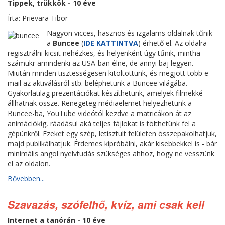
Tippek, trükkök - 10 éve
Írta: Prievara Tibor
Nagyon vicces, hasznos és izgalams oldalnak tűnik
a
Buncee
(
IDE KATTINTVA
) érhető el. Az oldalra
regisztrálni kicsit nehézkes, és helyenként úgy tűnik, mintha
számukr amindenki az USA-ban élne, de annyi baj legyen.
Miután minden tisztességesen kitöltöttünk, és megjött több e-
mail az aktiválásról stb. beléphetünk a Buncee világába.
Gyakorlatilag prezentációkat készíthetünk, amelyek filmekké
állhatnak össze. Renegeteg médiaelemet helyezhetünk a
Buncee-ba, YouTube videótól kezdve a matricákon át az
animációkig, ráadásul aká teljes fájlokat is tölthetünk fel a
gépünkről. Ezeket egy szép, letisztult felületen összepakolhatjuk,
majd publikálhatjuk. Érdemes kipróbálni, akár kisebbekkel is - bár
minimális angol nyelvtudás szükséges ahhoz, hogy ne vesszünk
el az oldalon.
Bővebben...
Szavazás, szófelhő, kvíz, ami csak kell
Internet a tanórán - 10 éve