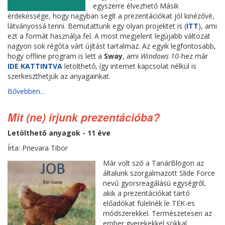
egyszerre élvezhető Másik
érdekessége, hogy nagyban segít a prezentációkat jól kinézővé,
látványossá tenni. Bemutattunk egy olyan projektet is (
ITT
), ami
ezt a formát használja fel. A most megjelent legújabb változat
nagyon sok régóta várt újítást tartalmaz. Az egyik legfontosabb,
hogy offline program is lett a
Sway
, ami
Windows 10
-hez már
IDE KATTINTVA
letölthető, így internet kapcsolat nélkül is
szerkeszthetjük az anyagainkat.
Bővebben...
Mit (ne) írjunk prezentációba?
Letölthető anyagok - 11 éve
Írta: Prievara Tibor
Már volt szó a TanárBlogon az
általunk szorgalmazott Slide Force
nevű gyorsreagálású egységről,
akik a prezentációkat tartó
előadókat fülelnék le TEK-es
módszerekkel. Természetesen az
ember gyerekekkel sokkal