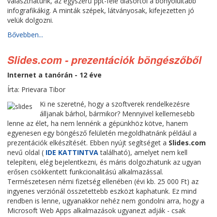
választhatunk, az egyszerű ppt-féle diasortól a bonyolultabb
infografikákig. A minták szépek, látványosak, kifejezetten jó
velük dolgozni.
Bővebben...
Slides.com - prezentációk böngészőből
Internet a tanórán - 12 éve
Írta: Prievara Tibor
Ki ne szeretné, hogy a szoftverek rendelkezésre
álljanak bárhol, bármikor? Mennyivel kellemesebb
lenne az élet, ha nem lennénk a gépünkhöz kötve, hanem
egyenesen egy böngésző felületén megoldhatnánk például a
prezentációk elkészítését. Ebben nyújt segítséget a
Slides.com
nevű oldal (
IDE KATTINTVA
található), amelyet nem kell
telepíteni, elég bejelentkezni, és máris dolgozhatunk az ugyan
erősen csökkentett funkcionalitású alkalmazással.
Természetesen némi fizetség ellenében (évi kb. 25 000 Ft) az
ingyenes verziónál összetettebb eszközt kaphatunk. Ez mind
rendben is lenne, ugyanakkor nehéz nem gondolni arra, hogy a
Microsoft Web Apps alkalmazások ugyanezt adják - csak