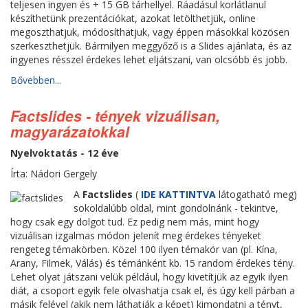
teljesen ingyen és + 15 GB tárhellyel. Ráadásul korlátlanul
készíthetünk prezentációkat, azokat letölthetjük, online
megoszthatjuk, módosíthatjuk, vagy éppen másokkal közösen
szerkeszthetjük. Bármilyen meggyőző is a Slides ajánlata, és az
ingyenes résszel érdekes lehet eljátszani, van olcsóbb és jobb.
Bővebben...
Factslides - tények vizuálisan,
magyarázatokkal
Nyelvoktatás - 12 éve
Írta: Nádori Gergely
A
Factslides
(
IDE KATTINTVA
látogatható meg)
sokoldalúbb oldal, mint gondolnánk - tekintve,
hogy csak egy dolgot tud. Ez pedig nem más, mint hogy
vizuálisan izgalmas módon jelenít meg érdekes tényeket
rengeteg témakörben. Közel 100 ilyen témakör van (pl. Kína,
Arany, Filmek, Válás) és témánként kb. 15 random érdekes tény.
Lehet olyat játszani velük például, hogy kivetítjük az egyik ilyen
diát, a csoport egyik fele olvashatja csak el, és úgy kell párban a
másik felével (akik nem láthatják a képet) kimondatni a tényt,