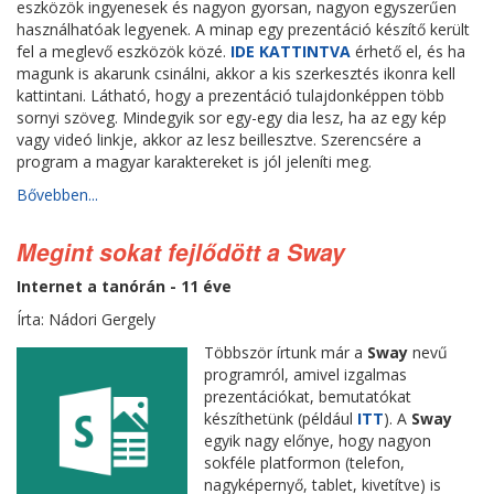
eszközök ingyenesek és nagyon gyorsan, nagyon egyszerűen
használhatóak legyenek. A minap egy prezentáció készítő került
fel a meglevő eszközök közé.
IDE KATTINTVA
érhető el, és ha
magunk is akarunk csinálni, akkor a kis szerkesztés ikonra kell
kattintani. Látható, hogy a prezentáció tulajdonképpen több
sornyi szöveg. Mindegyik sor egy-egy dia lesz, ha az egy kép
vagy videó linkje, akkor az lesz beillesztve. Szerencsére a
program a magyar karaktereket is jól jeleníti meg.
Bővebben...
Megint sokat fejlődött a Sway
Internet a tanórán - 11 éve
Írta: Nádori Gergely
Többször írtunk már a
Sway
nevű
programról, amivel izgalmas
prezentációkat, bemutatókat
készíthetünk (például
ITT
). A
Sway
egyik nagy előnye, hogy nagyon
sokféle platformon (telefon,
nagyképernyő, tablet, kivetítve) is