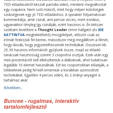
TED előadásokról készült paródia videó, mindent megváltoztat
egy csapásra. Nem szól másról, mint hogy milyen külsőségek
szükségesek egy jó TED előadáshoz. A speakier folyamatosan
kommentálja, amit csinál, ami persze vicces, mert ironikus,
ugyanakkor tényleg így csinálják, ezért hasznos is. Én kétszer
szoktam levetíteni a
Thought Leader
címre hallgató (és
IDE
KATTINTVA
megtekinthető) mozgóképet, először csak az
iróniát fedezzük fel benne, másodszor meg-megállítom a filmet,
hogy lássák, hogy jegyzetelhessenek technikákat. Összesen kb.
25-30 hasznos információt gyűjtünk össze, majd az előadó
tanácsait hasznosság szerint 3 csoportra osztjuk. Ezek után egy
mini-prezentációt kell elkészíteniük a diákoknak, ahol tudatosan
legalább 10 elemet használnak. Ezt kis csoportokban előadják, a
többieknek pedig fel kell ismerniük a korábban azonosított
technikákat. Egyetlen 4 perces videó, és 2 órányi anyagot is
tartalmaz akár.
Bővebben...
Buncee - rugalmas, interaktív
tartalomfejlesztő