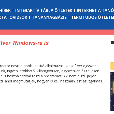
HÍREK
INTERAKTÍV TÁBLA ÖTLETEK
INTERNET A TAN
KTATÓVIDEÓK
TANANYAGBÁZIS
TERMTUDOS ÖTLETE
ftver Windows-ra is
eator nevű e-bbok készítő alkalmazás. A szoftver egyszer
ünk, ingyen letölthető. Villámgyorsan, egyszerűen és teljesen
n is használhatóvá teszi a programot. Aki nem hiszi, járjon
, ahol megmutatják, hogyan is kell használni ezt az izgalmas