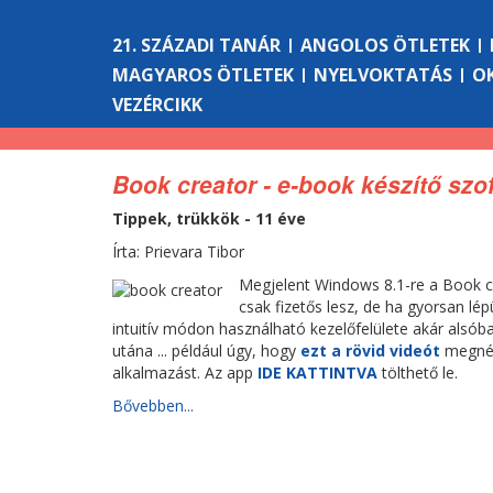
21. SZÁZADI TANÁR
ANGOLOS ÖTLETEK
MAGYAROS ÖTLETEK
NYELVOKTATÁS
O
VEZÉRCIKK
Book creator - e-book készítő szo
Tippek, trükkök - 11 éve
Írta: Prievara Tibor
Megjelent Windows 8.1-re a Book cr
csak fizetős lesz, de ha gyorsan lép
intuitív módon használható kezelőfelülete akár alsóba
utána ... például úgy, hogy
ezt a rövid videót
megnézi
alkalmazást. Az app
IDE KATTINTVA
tölthető le.
Bővebben...