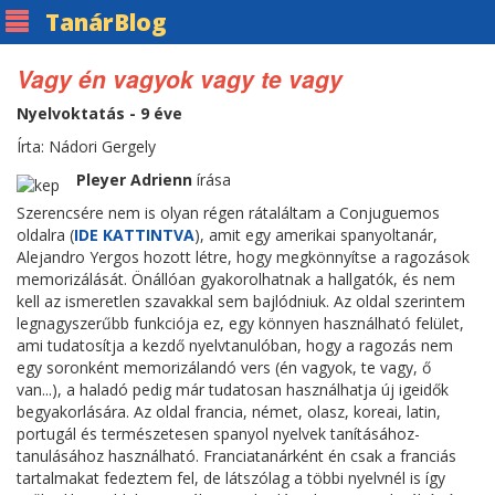
Tanár
Blog
Vagy én vagyok vagy te vagy
Nyelvoktatás - 9 éve
Írta: Nádori Gergely
Pleyer Adrienn
írása
Szerencsére nem is olyan régen rátaláltam a Conjuguemos
oldalra (
IDE KATTINTVA
), amit egy amerikai spanyoltanár,
Alejandro Yergos hozott létre, hogy megkönnyítse a ragozások
memorizálását. Önállóan gyakorolhatnak a hallgatók, és nem
kell az ismeretlen szavakkal sem bajlódniuk. Az oldal szerintem
legnagyszerűbb funkciója ez, egy könnyen használható felület,
ami tudatosítja a kezdő nyelvtanulóban, hogy a ragozás nem
egy soronként memorizálandó vers (én vagyok, te vagy, ő
van...), a haladó pedig már tudatosan használhatja új igeidők
begyakorlására. Az oldal francia, német, olasz, koreai, latin,
portugál és természetesen spanyol nyelvek tanításához-
tanulásához használható. Franciatanárként én csak a franciás
tartalmakat fedeztem fel, de látszólag a többi nyelvnél is így