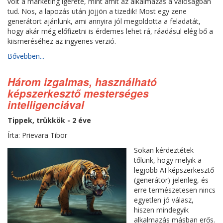
volt a marketing ígérete, mint amit az alkalmazás a valóságban
tud. Nos, a lapozás után jöjjön a tizedik! Most egy zene
generátort ajánlunk, ami annyira jól megoldotta a feladatát,
hogy akár még előfizetni is érdemes lehet rá, ráadásul elég bő a
kiismeréséhez az ingyenes verzió.
Bővebben...
Három izgalmas, használható
képszerkesztő mesterséges
intelligenciával
Tippek, trükkök - 2 éve
Írta: Prievara Tibor
Sokan kérdeztétek
tőlünk, hogy melyik a
legjobb AI képszerkesztő
(generátor) jelenleg, és
erre természetesen nincs
egyetlen jó válasz,
hiszen mindegyik
alkalmazás másban erős.