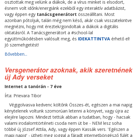
osztottak meg velünk a diákok, de a vírus minket is elsodort,
ésnem volt időnk/energiánk ezekből egy interaktív adatbázist,
vagy éppen egy
tanácsgenerátort
összeállítani. Most
azonban pótoljuk, talán még nem késő, akár csak visszatekintve
megnézni, hogy mit éreztek/gondoltak a diákok a digitális
oktatásról. A Tanácsgenerátort a #school-lal
együttműködésben valósult meg, és
IDEKATTINTVA
érhető el!
Jó szemehgetést!
Bővebben...
Versgenerátor azoknak, akik szeretnének
új Ady verseket
Internet a tanórán - 7 éve
Írta: Prievara Tibor
Végigolvasva kedvenc költőnk Összes-ét, egészen a mai napig
kénytelenek voltunk szomorúan letenni a könyvet, vagy újra az
elejére lapozni. Mindezt tettük abban a tudatban, hogy - hacsak
valami irodalomtörténeti csoda nem üt be - NEM lesz soha
többé új József Attila, Ady, vagy éppen Kassák vers. 'Egészen a
mapi napig' - ütheti meg joggal a fáradt internetböngésző fülét a