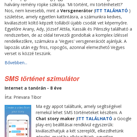
halvány remény röpke szikrája. 'Mi történt, mi történhetett?'
Nos, nem kevesebb, mint a
Versgenerátor
(
ITT TALÁHATÓ
)
születése, amely egyetlen kattintásra, a számunkra kedves,
kiválasztott költő képzelt tollából újabb csodát vet képernyőre.
Egyelőre Arany, Ady, József Attila, Kassák és Pilinszky található a
rendszerben, de az oldal tervezői gondoltak a komplex ízléssel
rendelkezőkre, számukra a 'Vegyes' versgenerációt ajánljuk. A
lapozás után egy friss, ropogós, azonnal elemezhető Vegyes
verset is közzé teszünk.
Bővebben...
SMS történet szimulátor
Internet a tanórán - 8 éve
Írta: Prievara Tibor
Ma egy appot találtunk, amely segítségével
remekül lehet SMS történeteket készíteni. A
Chat story maker
(
ITT TALÁLHATÓ
a Google
play-en) beállításai rendkívül egyszerűk:
kiválaszthatjuk a két szereplőt, elkezdhetünk
gépelni, majd ha elkészültünk, egyetlen