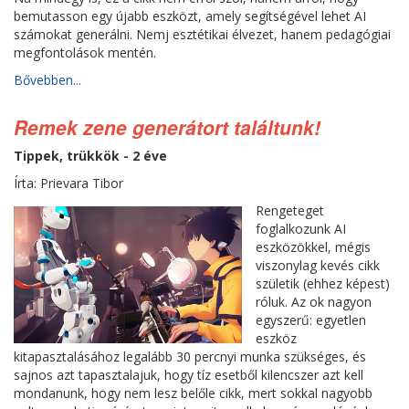
bemutasson egy újabb eszközt, amely segítségével lehet AI
számokat generálni. Nemj esztétikai élvezet, hanem pedagógiai
megfontolások mentén.
Bővebben...
Remek zene generátort találtunk!
Tippek, trükkök - 2 éve
Írta: Prievara Tibor
Rengeteget
foglalkozunk AI
eszközökkel, mégis
viszonylag kevés cikk
születik (ehhez képest)
róluk. Az ok nagyon
egyszerű: egyetlen
eszköz
kitapasztalásához legalább 30 percnyi munka szükséges, és
sajnos azt tapasztalajuk, hogy tíz esetből kilencszer azt kell
mondanunk, hogy nem lesz belőle cikk, mert sokkal nagyobb