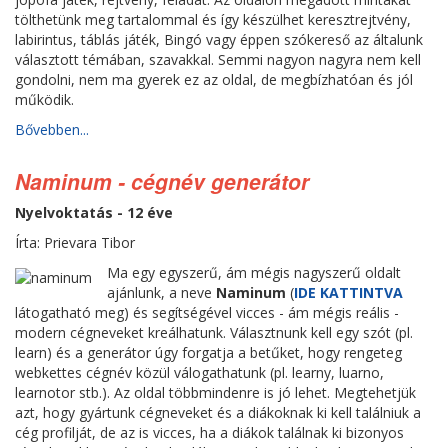
tölthetünk meg tartalommal és így készülhet keresztrejtvény,
labirintus, táblás játék, Bingó vagy éppen szókereső az általunk
választott témában, szavakkal. Semmi nagyon nagyra nem kell
gondolni, nem ma gyerek ez az oldal, de megbízhatóan és jól
működik.
Bővebben...
Naminum - cégnév generátor
Nyelvoktatás - 12 éve
Írta: Prievara Tibor
Ma egy egyszerű, ám mégis nagyszerű oldalt
ajánlunk, a neve
Naminum
(
IDE KATTINTVA
látogatható meg) és segítségével vicces - ám mégis reális -
modern cégneveket kreálhatunk. Választnunk kell egy szót (pl.
learn) és a generátor úgy forgatja a betűket, hogy rengeteg
webkettes cégnév közül válogathatunk (pl. learny, luarno,
learnotor stb.). Az oldal többmindenre is jó lehet. Megtehetjük
azt, hogy gyártunk cégneveket és a diákoknak ki kell találniuk a
cég profilját, de az is vicces, ha a diákok találnak ki bizonyos