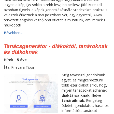
legyen a kép, így sokkal szebb lesz, ha beillesztjük? Mire kell
azonban figyelni a képek generálásásnál? Mindezekre praktikus
válaszok érkeznek a mai posztban! Sőt, egy egyszerű, AI-val
tervezett angolos kezdő órai ötletet is mutatunk, ami remekül
működött!
Bővebben...
Tanácsgenerátor - diákoktól, tanároknak
és diákoknak
Hírek - 5 éve
Írta: Prievara Tibor
Még tavasszal gondoltunk
egyet, és megkérdeztünk
több ezer diákot arról, hogy
milyen tanácsokat adnának
diáktársaiknak
, illetve
tanáraiknak
. Rengeteg
ötletet, gondolatot, hasznos
információt, tanácsot