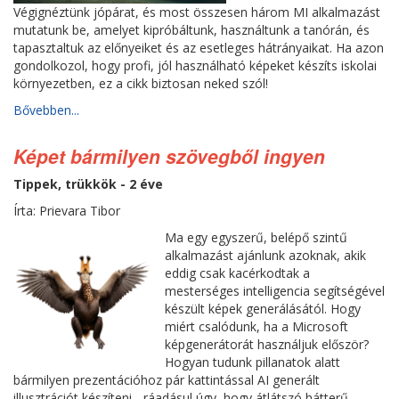
Végignéztünk jópárat, és most összesen három MI alkalmazást
mutatunk be, amelyet kipróbáltunk, használtunk a tanórán, és
tapasztaltuk az előnyeiket és az esetleges hátrányaikat. Ha azon
gondolkozol, hogy profi, jól használható képeket készíts iskolai
környezetben, ez a cikk biztosan neked szól!
Bővebben...
Képet bármilyen szövegből ingyen
Tippek, trükkök - 2 éve
Írta: Prievara Tibor
Ma egy egyszerű, belépő szintű
alkalmazást ajánlunk azoknak, akik
eddig csak kacérkodtak a
mesterséges intelligencia segítségével
készült képek generálásától. Hogy
miért csalódunk, ha a Microsoft
képgenerátorát használjuk először?
Hogyan tudunk pillanatok alatt
bármilyen prezentációhoz pár kattintással AI generált
illusztrációt készíteni - ráadásul úgy, hogy átlátszó hátterű