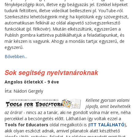
fényképezőgép ikon, illetve egy beágyazás jel. Ezekkel képeket
tudunk feltölteni, illetve videókat beilleszteni pl. YouTube-ról.
Szerkesztési lehetőségeink még: ha kijelölünk egy szövegrészt,
automatikusan felkínál az oldal alapvető szövegszerkesztő
funkciókat (pl. félkövér). Miután elkészültünk, egyszerűen a
Publish gombra kattintva publikálhatjuk a feladatlapunkat, és
már készen is vagyunk. Ahogy a mondás tartja: egyszerű, de
egyszerű.
Bővebben...
Sok segítség nyelvtanároknak
Angolos ötletekX - 9 éve
Írta: Nádori Gergely
Kellene gyorsan valami
jópofa, amit bevihetnék
az órára!
- nincs az a tanár, aki ne gondolt volna már erre, néha
percekkel a becsöngetés előtt. Láthatóan így voltak ezzel a
Tools for Educators
oldal megalkotói is (
ITT TALÁLHATÓ
),
akik olyan eszközt adnak, amivel pilanatok alatt készíthető
jópofa játék, rejtvény, feladat. Az oldalon megadott mintákat