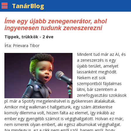
Tanár
Blog
Íme egy újabb zenegenerátor, ahol
ingyenesen tudunk zeneszerezni
Tippek, trükkök - 2 éve
Írta: Prievara Tibor
Mindent tud már az AI, és
a zeneszerzés is egy
újabb terület, amelyet
lassanként meghódít.
Nekem ezt sok
szempontból fájdalmas
látni, bár szerintem a
zenefogyasztási szokások
pl. már a Spotify megjelenésével is gyökeresen átalakultak.
AmIkor még walkman-t hallgattunk, egy szám áttekerése
komoly dilemma volt, hiszen falta az elemet, így inkább az
ember egy gyengébb számot is végighallgatott. Holvan ez már,
nem ismerek olyan embert, aki egész albumokat végighallgat.
Na mindegy is, ez a cikk nem erről szól, hanem arról, hogy