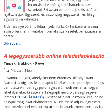
kattintással videót generálhatunk az SMS
sztoriból. Ezt aztán elmenthetjük, és az órán
lejátszhatjuk. Egyszerű, és viszonylag nagyszerű - és főleg
egyszerű - alkalmazás.
Érdemes nyelvórán például nyelvi funkciók tanítására használni -
elsősorban nem hivatalos, formális szerkezetek bemutatására,
persze.
Bővebben...
A legegyszerűbb online feladatlapkészítő
Tippek, trükkök - 9 éve
Írta: Prievara Tibor
Vannak dolgok, amelyeket nem érdemes túlbonyolítani.
Namost, a digitális feladatlapok készítése nem pont ilyen, mégis
bemutatunk most egy pofonegyszerű módszert arra, hogyan
lehet ilyeneket készíteni a Telegraph nevű oldal segítségéve
(amely
ITT TALÁLHATÓ
). Először az oldal ijesztően üres, de ne
hagyjuk magunkat eltántorítani. A Title mellé adjunk egy címet,
majd kezdjünk el gépelni. Ha új sort kezdünk, megjelenik egy kis