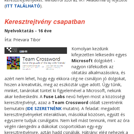
(
ITT TALÁLHATÓ
).
Keresztrejtvény csapatban
Nyelvoktatás - 16 éve
Írta: Prievara Tibor
Komolyan kezdünk
kifejezetten lelkesedni egyes
Microsoft
dolgokért -
nagyon ráfeküdtek az
oktatási alkalmazásokra, és
azért nem lehet, hogy egy ekkora cég ne csináljon jó dolgokat,
hiszen a kreativitás, meg az eszköztár ugye adott. Úgy tűnik,
minket, tanárokat tüntet ki figyelemével a Microsoft, nekünk
akar kedveskedni. A
Fuse Labs
nevű helyen most a közösségi
keresztrejtvényt, azaz a
Team Crossword
oldalt szeretnénk
bemutatni (
IDE SZERETNÉNK
mutatni). A feladat: megadott
keresztrejtvényeket interaktívan, másokkal közösen, együtt és
egyszerre tudjuk csinálgatni. Nem kell mást tennünk, mint az óra
végén ráengedni a diákokat csoportokban egy-egy
keresztrejtvényre, aztán hadd csinálják. Hátrány: elég nehezek a