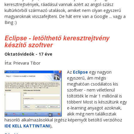
keresztrejtvények, ráadásul vannak azért az angol-szász
kultúrkörből származó utalások, amiket nem olyan egyszerű
magyaroknak visszafejlteni. De hát erre van a Google ... vagy a
Bing :)
Eclipse - letölthető keresztrejtvény
készítő szoftver
Oktatóvideók - 17 éve
Írta: Prievara Tibor
Az
Eclipse
egy nagyon
egyszerű, ám mégis
meghatóan csodálatos kis
szoftver - nem véletlenül
töltötték le már 1 milliónál is
többen! Most is készültünk egy
e-learning anyagot azoknak,
akik még nem találkoztak
hasonló alkalmazásokkal (egész képernyőt betöltő verzióhoz
IDE KELL KATTINTANI
),