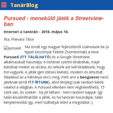
Tanár
Blog
Pursued - menekülő játék a Streetview-
ban
Internet a tanórán - 2016. május 16.
Írta: Prievara Tibor
Ma ismát egy magyar fejlesztésről számolunk be (a
tippet köszönjük Fekete Zsombornak) a neve
Pursued
(
ITT TALÁLHATÓ
) és a Google Streetview
alkalmazását használja. A történet szerint elraboltak, majd
kidobtak minket az utcára, és nekünk azt kell kitalálnunk, hogy
hol vagyunk. A játék igen ízléses kivitelű, modern és letisztult.
Ráadásul az a hátránya sincs meg, mint ami a
Geoguessr
nevű
játéknak (erről
ITT ÍRTUNK
), ahol tényleg csak random kidob
valahol a világban. A Pursued ellenben nem végteleníthető, 15
szint van, és ezeket - ha jól láttam - nem random kapjuk. Így
talán kiszámíthatóbb a játék, és ha tanórán használjuk, talán
kényelmesebb így, mert tudhatjuk előre a megoldást :)