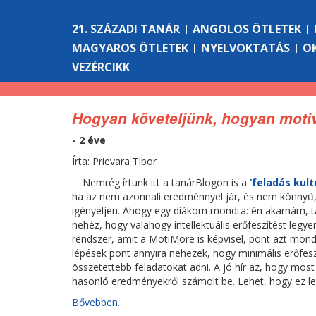
21. SZÁZADI TANÁR
ANGOLOS ÖTLETEK
MAGYAROS ÖTLETEK
NYELVOKTATÁS
O
VEZÉRCIKK
Hogyan követeljünk, hogyan motiv
- 2 éve
Írta: Prievara Tibor
Nemrég írtunk itt a tanárBlogon is a
‘feladás kult
ha az nem azonnali eredménnyel jár, és nem könnyű, l
igényeljen. Ahogy egy diákom mondta: én akarnám, taná
nehéz, hogy valahogy intellektuális erőfeszítést legyen
rendszer, amit a MotiMore is képvisel, pont azt mond
lépések pont annyira nehezek, hogy minimális erőfes
összetettebb feladatokat adni. A jó hír az, hogy most
hasonló eredményekről számolt be. Lehet, hogy ez les
Bővebben...