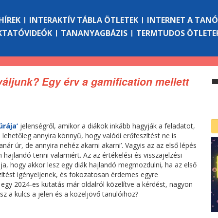
HÍREK
INTERAKTÍV TÁBLA ÖTLETEK
INTERNET A TAN
KTATÓVIDEÓK
TANANYAGBÁZIS
TERMTUDOS ÖTLETE
áljunk? Egy érv a gamification mellett
úrája’
jelenségről, amikor a diákok inkább hagyják a feladatot,
ehetőleg annyira könnyű, hogy valódi erőfeszítést ne is
r úr, de annyira nehéz akarni akarni’. Vagyis az az első lépés
 hajlandó tenni valamiért. Az az értékelési és visszajelzési
ja, hogy akkor lesz egy diák hajlandó megmozdulni, ha az első
zítést igényeljenek, és fokozatosan érdemes egyre
 egy 2024-es kutatás már oldalról közelítve a kérdést, nagyon
z a kulcs a jelen és a közeljövő tanulóihoz?