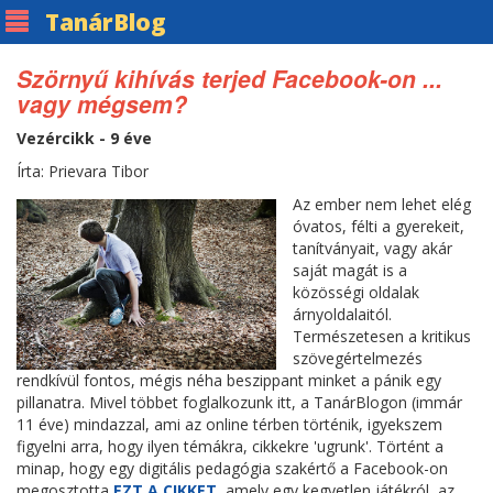
Tanár
Blog
Szörnyű kihívás terjed Facebook-on ...
vagy mégsem?
Vezércikk - 9 éve
Írta: Prievara Tibor
Az ember nem lehet elég
óvatos, félti a gyerekeit,
tanítványait, vagy akár
saját magát is a
közösségi oldalak
árnyoldalaitól.
Természetesen a kritikus
szövegértelmezés
rendkívül fontos, mégis néha beszippant minket a pánik egy
pillanatra. Mivel többet foglalkozunk itt, a TanárBlogon (immár
11 éve) mindazzal, ami az online térben történik, igyekszem
figyelni arra, hogy ilyen témákra, cikkekre 'ugrunk'. Történt a
minap, hogy egy digitális pedagógia szakértő a Facebook-on
megosztotta
EZT A CIKKET
, amely egy kegyetlen játékról, az