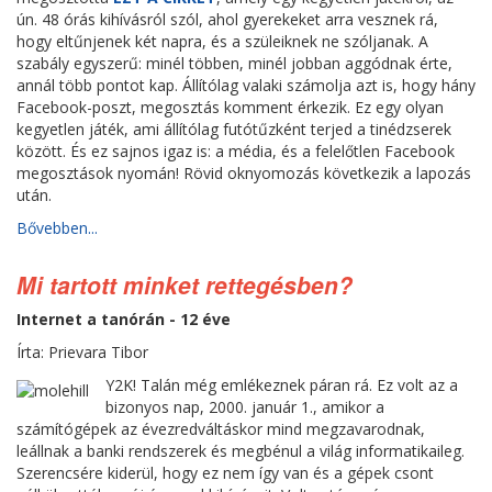
ún. 48 órás kihívásról szól, ahol gyerekeket arra vesznek rá,
hogy eltűnjenek két napra, és a szüleiknek ne szóljanak. A
szabály egyszerű: minél többen, minél jobban aggódnak érte,
annál több pontot kap. Állítólag valaki számolja azt is, hogy hány
Facebook-poszt, megosztás komment érkezik. Ez egy olyan
kegyetlen játék, ami állítólag futótűzként terjed a tinédzserek
között. És ez sajnos igaz is: a média, és a felelőtlen Facebook
megosztások nyomán! Rövid oknyomozás következik a lapozás
után.
Bővebben...
Mi tartott minket rettegésben?
Internet a tanórán - 12 éve
Írta: Prievara Tibor
Y2K! Talán még emlékeznek páran rá. Ez volt az a
bizonyos nap, 2000. január 1., amikor a
számítógépek az évezredváltáskor mind megzavarodnak,
leállnak a banki rendszerek és megbénul a világ informatikaileg.
Szerencsére kiderül, hogy ez nem így van és a gépek csont