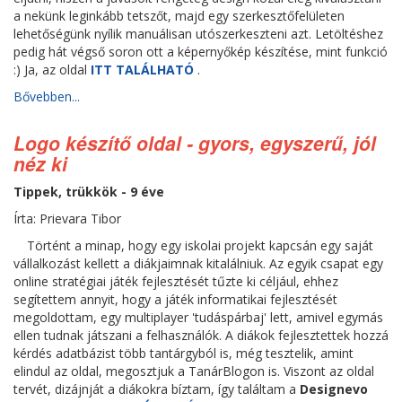
a nekünk leginkább tetszőt, majd egy szerkesztőfelületen
lehetőségünk nyílik manuálisan utószerkeszteni azt. Letöltéshez
pedig hát végső soron ott a képernyőkép készítése, mint funkció
:) Ja, az oldal
ITT TALÁLHATÓ
.
Bővebben...
Logo készítő oldal - gyors, egyszerű, jól
néz ki
Tippek, trükkök - 9 éve
Írta: Prievara Tibor
Történt a minap, hogy egy iskolai projekt kapcsán egy saját
vállalkozást kellett a diákjaimnak kitalálniuk. Az egyik csapat egy
online stratégiai játék fejlesztését tűzte ki céljául, ehhez
segítettem annyit, hogy a játék informatikai fejlesztését
megoldottam, egy multiplayer 'tudáspárbaj' lett, amivel egymás
ellen tudnak játszani a felhasználók. A diákok fejlesztettek hozzá
kérdés adatbázist több tantárgyból is, még tesztelik, amint
elindul az oldal, megosztjuk a TanárBlogon is. Viszont az oldal
tervét, dizájnját a diákokra bíztam, így találtam a
Designevo