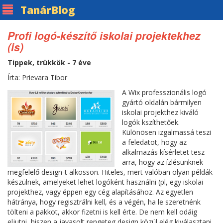
Tanár
Blog
Profi logó-készítő iskolai projektekhez
(is)
Tippek, trükkök - 7 éve
Írta: Prievara Tibor
A Wix professzionális logó
gyártó oldalán bármilyen
iskolai projekthez kiváló
logók kszíthetőek.
Különösen izgalmassá teszi
a feledatot, hogy az
alkalmazás kísérletet tesz
arra, hogy az ízlésünknek
megfelelő design-t alkosson. Hiteles, mert valóban olyan példák
készülnek, amelyeket lehet logóként használni (pl, egy iskolai
projekthez, vagy éppen egy cég alapításához. Az egyetlen
hátránya, hogy regisztrálni kell, és a végén, ha le szeretnénk
tölteni a pakkot, akkor fizetni is kell érte. De nem kell odáig
eljutni, hiszen a javasolt rengeteg design közül elég kiválasztani