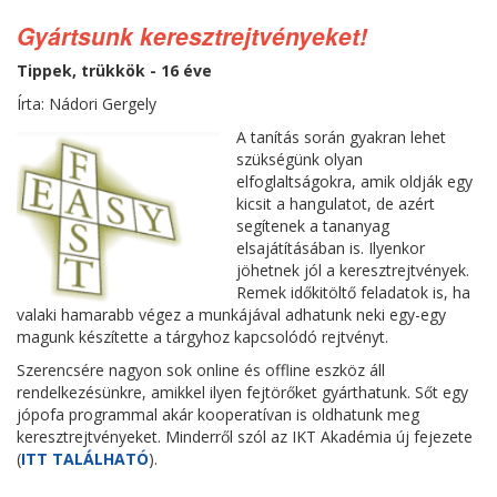
Gyártsunk keresztrejtvényeket!
Tippek, trükkök - 16 éve
Írta: Nádori Gergely
A tanítás során gyakran lehet
szükségünk olyan
elfoglaltságokra, amik oldják egy
kicsit a hangulatot, de azért
segítenek a tananyag
elsajátításában is. Ilyenkor
jöhetnek jól a keresztrejtvények.
Remek időkitöltő feladatok is, ha
valaki hamarabb végez a munkájával adhatunk neki egy-egy
magunk készítette a tárgyhoz kapcsolódó rejtvényt.
Szerencsére nagyon sok online és offline eszköz áll
rendelkezésünkre, amikkel ilyen fejtörőket gyárthatunk. Sőt egy
jópofa programmal akár kooperatívan is oldhatunk meg
keresztrejtvényeket. Minderről szól az IKT Akadémia új fejezete
(
ITT TALÁLHATÓ
).