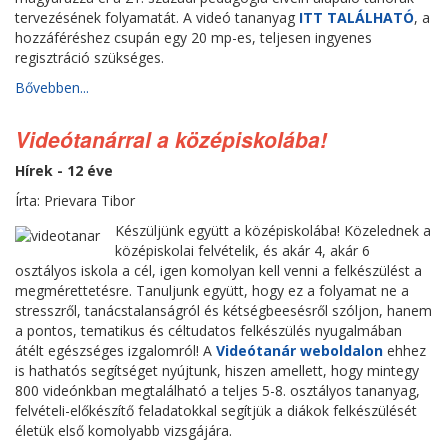
tervezésének folyamatát. A videó tananyag
ITT TALÁLHATÓ
, a
hozzáféréshez csupán egy 20 mp-es, teljesen ingyenes
regisztráció szükséges.
Bővebben...
Videótanárral a középiskolába!
Hírek - 12 éve
Írta: Prievara Tibor
Készüljünk együtt a középiskolába! Közelednek a
középiskolai felvételik, és akár 4, akár 6
osztályos iskola a cél, igen komolyan kell venni a felkészülést a
megmérettetésre. Tanuljunk együtt, hogy ez a folyamat ne a
stresszről, tanácstalanságról és kétségbeesésről szóljon, hanem
a pontos, tematikus és céltudatos felkészülés nyugalmában
átélt egészséges izgalomról! A
Videótanár weboldalon
ehhez
is hathatós segítséget nyújtunk, hiszen amellett, hogy mintegy
800 videónkban megtalálható a teljes 5-8. osztályos tananyag,
felvételi-előkészítő feladatokkal segítjük a diákok felkészülését
életük első komolyabb vizsgájára.