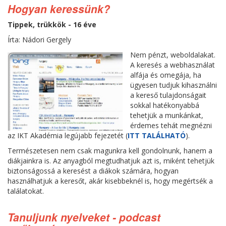
Hogyan keressünk?
Tippek, trükkök - 16 éve
Írta: Nádori Gergely
Nem pénzt, weboldalakat.
A keresés a webhasználat
alfája és omegája, ha
ügyesen tudjuk kihasználni
a kereső tulajdonságait
sokkal hatékonyabbá
tehetjük a munkánkat,
érdemes tehát megnézni
az IKT Akadémia legújabb fejezetét (
ITT TALÁLHATÓ
).
Természetesen nem csak magunkra kell gondolnunk, hanem a
diákjainkra is. Az anyagból megtudhatjuk azt is, miként tehetjük
biztonságossá a keresést a diákok számára, hogyan
használhatjuk a keresőt, akár kisebbeknél is, hogy megértsék a
találatokat.
Tanuljunk nyelveket - podcast