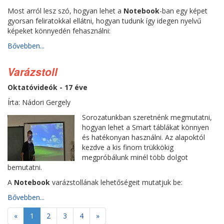
Most arról lesz szó, hogyan lehet a
Notebook
-ban egy képet
gyorsan feliratokkal ellátni, hogyan tudunk így idegen nyelvű
képeket könnyedén fehasználni:
Bővebben...
Varázstoll
Oktatóvideók - 17 éve
Írta: Nádori Gergely
Sorozatunkban szeretnénk megmutatni,
hogyan lehet a Smart táblákat könnyen
és hatékonyan használni. Az alapoktól
kezdve a kis finom trükkökig
megpróbálunk minél több dolgot
bemutatni.
A
Notebook
varázstollának lehetőségeit mutatjuk be:
Bővebben...
«
1
2
3
4
»