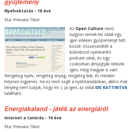
gyűjtemény
Nyelvoktatás - 16 éve
Írta: Prievara Tibor
Az
Open Culture
nevű
nagyon remek kis oldal egy
igen édekes gyűjteményt tett
közzé; összeszedték a
különböző nyelvtanító
podcast-okat, és egy
csokorban átnyújtják nekünk.
Igen, még magyar is van!
Rengeteg nyelv, rengeteg anyag, rengeteg link, és minden
teljesen ingyenes. Ha ez nem segít a nyelvtanulásban, akkro már
tényleg nem tudjuk, hogy mi :). Ja igen, az oldal
IDE KATTINTVA
található.
Energiakaland - játék az energiáról
Internet a tanórás - 16 éve
Írta: Prievara Tibor