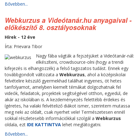
Bővebben...
Webkurzus a Videótanár.hu anyagaival -
előkészítő 8. osztályosoknak
Hírek - 12 éve
Írta: Prievara Tibor
Nagy fába vágták a fejszéjüket a Videótanár-nál:
elkészíteni, crowdsource-olni (hogy a trendi
kifejezés is elhangozzék) a felső tagozatos tudást. Ennek egy
továbbgondolt változata a
Webkurzus
, ahol a középiskolai
felvételire készülő gyermekhad találhat ingyenes, öt hetes
tanfolyamot, amelyben kiemelt témákat dolgozhatnak fel
videók, feladatok, projektek segítségével otthon, egyedül, de
akár az iskolában is. A kezdeményezés felettébb érdekes és
ígéretes, ha valaki felvételiző diákot ismer, szerintem mutassa
meg neki az oldalt, csak nyerhet vele! Természetesen ennél
sokkal részletesebb információkkal szolgál a
Webkurzus
oldala, ezt
IDE KATTINTVA
lehet meglátogatni.
Bővebben...