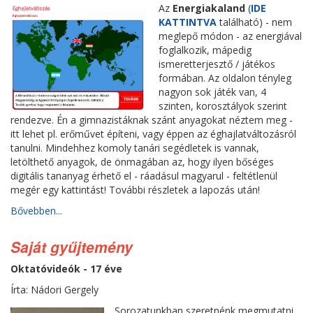
Az
Energiakaland
(
IDE
KATTINTVA
található) - nem
meglepő módon - az energiával
foglalkozik, mápedig
ismeretterjesztő / játékos
formában. Az oldalon tényleg
nagyon sok játék van, 4
szinten, korosztályok szerint
rendezve. Én a gimnazistáknak szánt anyagokat néztem meg -
itt lehet pl. erőművet építeni, vagy éppen az éghajlatváltozásról
tanulni. Mindehhez komoly tanári segédletek is vannak,
letölthető anyagok, de önmagában az, hogy ilyen bőséges
digitális tananyag érhető el - ráadásul magyarul - feltétlenül
megér egy kattintást! További részletek a lapozás után!
Bővebben...
Saját gyűjtemény
Oktatóvideók - 17 éve
Írta: Nádori Gergely
Sorozatunkban szeretnénk megmutatni,