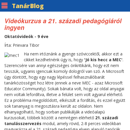
Tanár
Blog
Videókurzus a 21. századi pedagógiáról
ingyen
Oktatóvideók - 9 éve
Írta: Prievara Tibor
Ha nem irtóznánk a gyenge szóviccektől, akkor ezt a
cikket kezdhetnénk úgy is, hogy
'Jó kis hecc a MEC'
.
Szerencsére van annyi egészséges önkritikánk, hogy ezt nem
tesszük, ugyanis igencsak komoly dologról van szó. A Microsoft
úgy döntött, hogy egy nagy lépéssel felhasználóbarát
tanárközösséget hoz létre (ennek a neve MEC - azaz Microsoft
Educator Community). Sokak bánata volt, hogy az oldal anyagai
nem voltak lefordítva, illetve a felület sem volt agyarul elérhető.
Ez a probléma megoldódott, elkészült a fordítás, és ezzel együtt
sok tananyag is megosztásra került az oldalon. Nem
elhanyagolható, hogy sorban publikálják a videóalapú
kurzusokat, többek között a nemrégen elérhető
21. századi
tanulásszervezés
modul, amely rövid, 2-8 perces videókban
magyarázza el a 21. századi pedagógia elvein alapuló tanórák