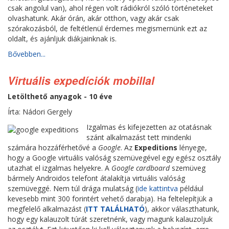
csak angolul van), ahol régen volt rádiókról szóló történeteket
olvashatunk. Akár órán, akár otthon, vagy akár csak
szórakozásból, de feltétlenül érdemes megismernünk ezt az
oldalt, és ajánljuk diákjainknak is.
Bővebben...
Virtuális expedíciók mobillal
Letölthető anyagok - 10 éve
Írta: Nádori Gergely
Izgalmas és kifejezetten az otatásnak
szánt alkalmazást tett mindenki
számára hozzáférhetővé a
Google
. Az
Expeditions
lényege,
hogy a Google virtuális valóság szemüvegével egy egész osztály
utazhat el izgalmas helyekre. A
Google cardboard
szemüveg
bármely Androidos telefont átalakítja virtuális valóság
szemüveggé. Nem túl drága mulatság (
ide kattintva
például
kevesebb mint 300 forintért vehető darabja). Ha feltelepítjük a
megfelelő alkalmazást (
ITT TALÁLHATÓ
), akkor választhatunk,
hogy egy kalauzolt túrát szeretnénk, vagy magunk kalauzoljuk