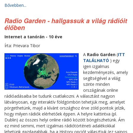
Bővebben...
Radio Garden - hallgassuk a világ rádióit
élőben
Internet a tanórán - 10 éve
Írta: Prievara Tibor
A
Radio Garden
(
ITT
TALÁLHATÓ
) egy
igen izgalmas
kezdeményezés, amely
segítségével a világ
szinte minden
országának online
rádióadásaiba be tudunk csatlakozni. A választást nagyon
látványosan, egy interaktív földgömbön tehetjük meg, amelyet
pörgethetünk, majd a kívánt országhoz érve zöld pontok jelzik,
hogy milyen rádiók elérhetőek éppen. A helyre kattintva (pl.
Dublin) az összes helyi online rádió között böngészhetünk. Ám
ez mind semmi, mert izgalmas rádiótörténeti adalékokkal
lehetünk gazdagabbak, ha a History opciót választjuk (ez sajnos