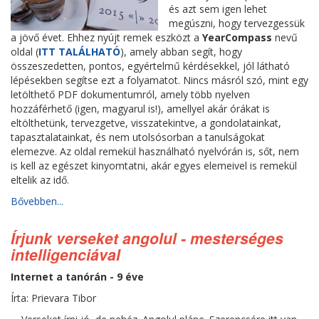
és azt sem igen lehet
megúszni, hogy tervezgessük
a jövő évet. Ehhez nyújt remek eszközt a
YearCompass
nevű
oldal (
ITT TALÁLHATÓ
), amely abban segít, hogy
összeszedetten, pontos, egyértelmű kérdésekkel, jól látható
lépésekben segítse ezt a folyamatot. Nincs másról szó, mint egy
letölthető PDF dokumentumról, amely több nyelven
hozzáférhető (igen, magyarul is!), amellyel akár órákat is
eltölthetünk, tervezgetve, visszatekintve, a gondolatainkat,
tapasztalatainkat, és nem utolsósorban a tanulságokat
elemezve. Az oldal remekül használható nyelvórán is, sőt, nem
is kell az egészet kinyomtatni, akár egyes elemeivel is remekül
eltelik az idő.
Bővebben...
Írjunk verseket angolul - mesterséges
intelligenciával
Internet a tanórán - 9 éve
Írta: Prievara Tibor