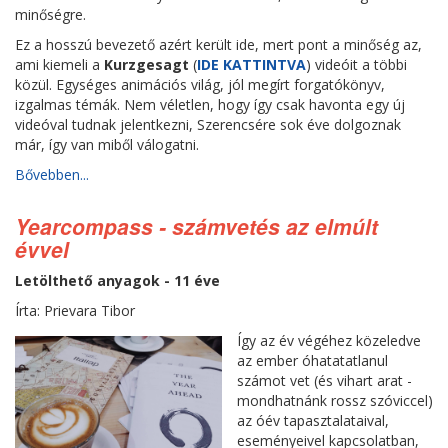
minőségre.
Ez a hosszú bevezető azért került ide, mert pont a minőség az,
ami kiemeli a
Kurzgesagt
(
IDE KATTINTVA
) videóit a többi
közül. Egységes animációs világ, jól megírt forgatókönyv,
izgalmas témák. Nem véletlen, hogy így csak havonta egy új
videóval tudnak jelentkezni, Szerencsére sok éve dolgoznak
már, így van miből válogatni.
Bővebben...
Yearcompass - számvetés az elmúlt
évvel
Letölthető anyagok - 11 éve
Írta: Prievara Tibor
Így az év végéhez közeledve
az ember óhatatatlanul
számot vet (és vihart arat -
mondhatnánk rossz szóviccel)
az óév tapasztalataival,
eseményeivel kapcsolatban,