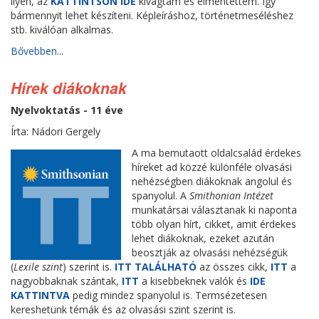
ilyen, az
KATTINTSON IDE
kivágtam és elmentettem. Így
bármennyit lehet készíteni. Képleíráshoz, történetmeséléshez
stb. kiválóan alkalmas.
Bővebben...
Hírek diákoknak
Nyelvoktatás - 11 éve
Írta: Nádori Gergely
A ma bemutaott oldalcsalád érdekes
híreket ad közzé különféle olvasási
nehézségben diákoknak angolul és
spanyolul. A
Smithonian Intézet
munkatársai választanak ki naponta
több olyan hírt, cikket, amit érdekes
lehet diákoknak, ezeket azután
beosztják az olvasási nehézségük
(
Lexile szint
) szerint is.
ITT TALÁLHATÓ
az összes cikk,
ITT
a
nagyobbaknak szántak,
ITT
a kisebbeknek valók és
IDE
KATTINTVA
pedig mindez spanyolul is. Termsézetesen
kereshetünk témák és az olvasási szint szerint is.