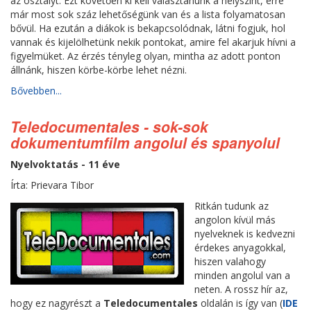
az osztályt. Ezt követően ki kell választanunk a helyszínt, erre
már most sok száz lehetőségünk van és a lista folyamatosan
bővül. Ha ezután a diákok is bekapcsolódnak, látni fogjuk, hol
vannak és kijelölhetünk nekik pontokat, amire fel akarjuk hívni a
figyelmüket. Az érzés tényleg olyan, mintha az adott ponton
állnánk, hiszen körbe-körbe lehet nézni.
Bővebben...
Teledocumentales - sok-sok
dokumentumfilm angolul és spanyolul
Nyelvoktatás - 11 éve
Írta: Prievara Tibor
Ritkán tudunk az
angolon kívül más
nyelveknek is kedvezni
érdekes anyagokkal,
hiszen valahogy
minden angolul van a
neten. A rossz hír az,
hogy ez nagyrészt a
Teledocumentales
oldalán is így van (
IDE