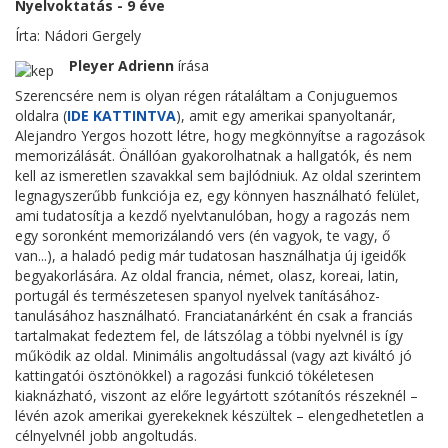
Nyelvoktatás - 9 éve
Írta: Nádori Gergely
Pleyer Adrienn
írása
Szerencsére nem is olyan régen rátaláltam a Conjuguemos
oldalra (
IDE KATTINTVA
), amit egy amerikai spanyoltanár,
Alejandro Yergos hozott létre, hogy megkönnyítse a ragozások
memorizálását. Önállóan gyakorolhatnak a hallgatók, és nem
kell az ismeretlen szavakkal sem bajlódniuk. Az oldal szerintem
legnagyszerűbb funkciója ez, egy könnyen használható felület,
ami tudatosítja a kezdő nyelvtanulóban, hogy a ragozás nem
egy soronként memorizálandó vers (én vagyok, te vagy, ő
van...), a haladó pedig már tudatosan használhatja új igeidők
begyakorlására. Az oldal francia, német, olasz, koreai, latin,
portugál és természetesen spanyol nyelvek tanításához-
tanulásához használható. Franciatanárként én csak a franciás
tartalmakat fedeztem fel, de látszólag a többi nyelvnél is így
működik az oldal. Minimális angoltudással (vagy azt kiváltó jó
kattingatói ösztönökkel) a ragozási funkció tökéletesen
kiaknázható, viszont az előre legyártott szótanítós részeknél –
lévén azok amerikai gyerekeknek készültek – elengedhetetlen a
célnyelvnél jobb angoltudás.