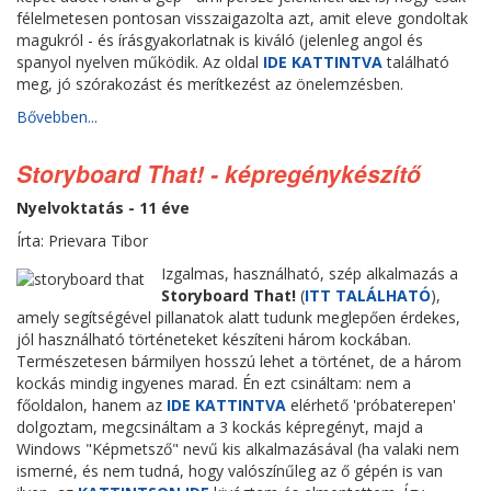
félelmetesen pontosan visszaigazolta azt, amit eleve gondoltak
magukról - és írásgyakorlatnak is kiváló (jelenleg angol és
spanyol nyelven működik. Az oldal
IDE KATTINTVA
található
meg, jó szórakozást és merítkezést az önelemzésben.
Bővebben...
Storyboard That! - képregénykészítő
Nyelvoktatás - 11 éve
Írta: Prievara Tibor
Izgalmas, használható, szép alkalmazás a
Storyboard That!
(
ITT TALÁLHATÓ
),
amely segítségével pillanatok alatt tudunk meglepően érdekes,
jól használható történeteket készíteni három kockában.
Természetesen bármilyen hosszú lehet a történet, de a három
kockás mindig ingyenes marad. Én ezt csináltam: nem a
főoldalon, hanem az
IDE KATTINTVA
elérhető 'próbaterepen'
dolgoztam, megcsináltam a 3 kockás képregényt, majd a
Windows "Képmetsző" nevű kis alkalmazásával (ha valaki nem
ismerné, és nem tudná, hogy valószínűleg az ő gépén is van