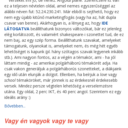
Verseket írni jó, de nehéz. Angolul pláne. Szerencsére itt van
ez a teljesen névtelen oldal, amel nemes egyszerűséggel az
alábbi néven fut: 52.24.230.241. Már ebből is sejthető, hogy ez
nem egy újabb kitűnő marketingfogás (vagy ha az, hát dupla
csavar van benne). Akárhogyan is, a lényeg az, hogy
IDE
LÁTOGATVA
beállíthatunk bizonyos változókat, bár ez jelenleg
elég korlátozott, és valamiért shakespeare-i szonettet tud, de ez
nem baj, az egy szép forma. Beállíthatunk szavakat, amelyeket
támogatunk, olyanokat is, amelyeket nem, és még hét egyéb
lehetőséget is kapunk (pl. hány szótagos szavak legyenek inkább
stb.). Ami nagyon fontos, az a végén a témakör, ami - ha jól
láttam mindig - az amerikai polgárháború témakörét adja. Ha
csak vakon generáljuk a polgárháborús szonetteket, a diákjaink
egy idő után elunják a dolgot. Ellenben, ha beírjuk a
love
vagy
school
témaköröket, már jönnek is az érdekesnél érdekesebb
versek. Mindez persze végtelen lehetőség a verselemzésre
utána. Egy oldal, 2 perc IKT, és 40 perc angol. Szerintem ez egy
ideális arány :)
Bővebben...
Vagy én vagyok vagy te vagy