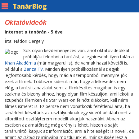
Tanár
Blog
Oktatóvideók
Internet a tanórán - 5 éve
Írta: Nádori Gergely
Sok olyan kezdeményezés van, ahol oktatóvideókkal
próbálják feldobni a tanítást, a leghíresebb ilyen talán a
Khan Akadémia
(már magyarul is), de vannak hazai követői is,
például a
Zanza TV
. Minden ilyen próbálkozásnál az egyik
legfontosabb kérdés, hogy mádia szempontból mennyire jók
ezek a filmek. Többször kiderült már, hogy a lelkesedés nem
elég, a tanítsi tapaztalat sem, a filmkészítés magában is egy
szakma és bizony ahhoz, hogy olyan film készüljön, ami leköti a
szupehős filemken és Star Wars-on felnőtt diákokat, kell némi
filmes ismeret is. Ez persze nem vonatkozik feltétlenül arra, ha
tanárként készítünk az osztályunknak egy videót például mert a
kifordított osztályterem modellt akarjuk használni. Abban az
esetben az amatőrség még erény is lehet, hiszen a saját
tanárunktól kapjuk az információt, ami a hiteleségét is növeli, de
amint az
Iskola tV
irányába mozdulunk el, már szükség lesz a