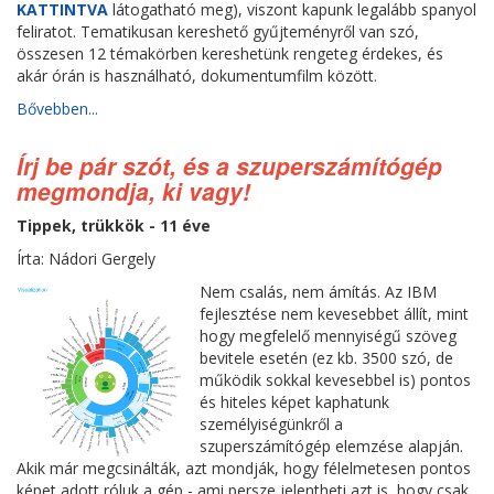
KATTINTVA
látogatható meg), viszont kapunk legalább spanyol
feliratot. Tematikusan kereshető gyűjteményről van szó,
összesen 12 témakörben kereshetünk rengeteg érdekes, és
akár órán is használható, dokumentumfilm között.
Bővebben...
Írj be pár szót, és a szuperszámítógép
megmondja, ki vagy!
Tippek, trükkök - 11 éve
Írta: Nádori Gergely
Nem csalás, nem ámítás. Az IBM
fejlesztése nem kevesebbet állít, mint
hogy megfelelő mennyiségű szöveg
bevitele esetén (ez kb. 3500 szó, de
működik sokkal kevesebbel is) pontos
és hiteles képet kaphatunk
személyiségünkről a
szuperszámítógép elemzése alapján.
Akik már megcsinálták, azt mondják, hogy félelmetesen pontos
képet adott róluk a gép - ami persze jelentheti azt is, hogy csak