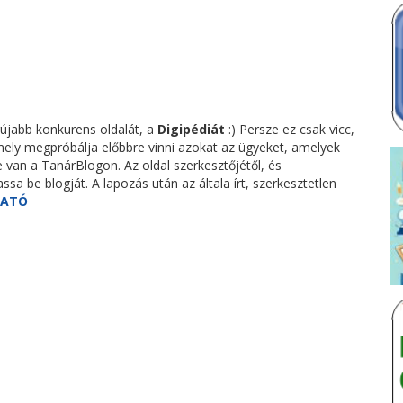
jabb konkurens oldalát, a
Digipédiát
:) Persze ez csak vicc,
ly megpróbálja előbbre vinni azokat az ügyeket, amelyek
e van a TanárBlogon. Az oldal szerkesztőjétől, és
ssa be blogját. A lapozás után az általa írt, szerkesztetlen
HATÓ