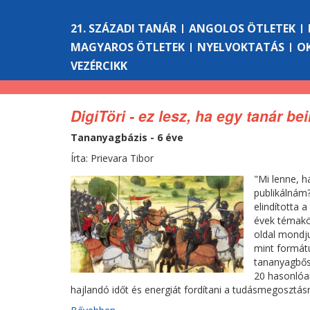
21. SZÁZADI TANÁR
ANGOLOS ÖTLETEK
MAGYAROS ÖTLETEK
NYELVOKTATÁS
O
VEZÉRCIKK
DigiTöri - ez lesz, ha egy tanár be
Tananyagbázis - 6 éve
Írta: Prievara Tibor
"Mi lenne, 
publikálnám
elindította a
évek témakör
oldal mondjuk
mint formát
tananyagbős
20 hasonlóa
hajlandó időt és energiát fordítani a tudásmegosztásr