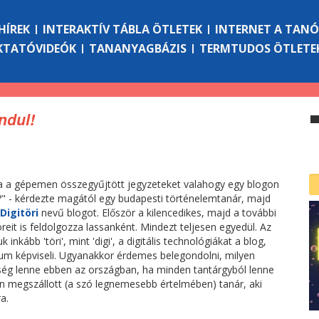
HÍREK
INTERAKTÍV TÁBLA ÖTLETEK
INTERNET A TAN
KTATÓVIDEÓK
TANANYAGBÁZIS
TERMTUDOS ÖTLETE
indul!
ha a gépemen összegyűjtött jegyzeteket valahogy egy blogon
?" - kérdezte magától egy budapesti történelemtanár, majd
Digitöri
nevű blogot. Először a kilencedikes, majd a további
eit is feldolgozza lassanként. Mindezt teljesen egyedül. Az
 inkább 'töri', mint 'digi', a digitális technológiákat a blog,
um képviseli. Ugyanakkor érdemes belegondolni, milyen
ég lenne ebben az országban, ha minden tantárgyból lenne
n megszállott (a szó legnemesebb értelmében) tanár, aki
a.