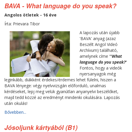
BAVA - What language do you speak?
Angolos ötletek - 16 éve
Írta: Prievara Tibor
A lapozás után újabb
'BAVA' anyag (azaz
Beszélt Angol Videó
Archívum) található,
amelynek címe
''What
language do you speak?
'
Fontos, hogy a videók
nyersanyagok még
leginkább, diákként érdekes/érdemes lehet fülelni, hiszen a
BAVA lényege: végy nyelvvizsgán előforduló, unalmas
kérdéseket, lepj meg velük gyanútlan anyanyelvi beszélőket,
majd tedd közzé az eredményt mindenki okulására. Lapozás
után okulás!
Bővebben...
Jósoljunk kártyából (B1)