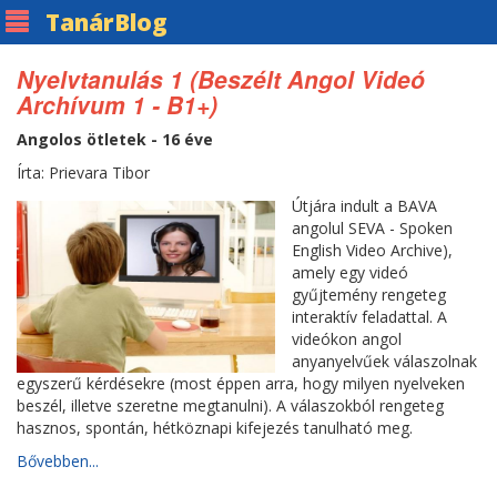
Tanár
Blog
Nyelvtanulás 1 (Beszélt Angol Videó
Archívum 1 - B1+)
Angolos ötletek - 16 éve
Írta: Prievara Tibor
Útjára indult a BAVA
angolul SEVA - Spoken
English Video Archive),
amely egy videó
gyűjtemény rengeteg
interaktív feladattal. A
videókon angol
anyanyelvűek válaszolnak
egyszerű kérdésekre (most éppen arra, hogy milyen nyelveken
beszél, illetve szeretne megtanulni). A válaszokból rengeteg
hasznos, spontán, hétköznapi kifejezés tanulható meg.
Bővebben...