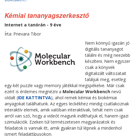
Kémiai tananyagszerkesztő
Internet a tanórán - 9 éve
Írta: Prievara Tibor
Nem könnyű igazán jó
digitális tananyagot
tálálni és még neezebb
készíteni. Nem egyszer
csak a könyvek
digitalizált változatait
találjuk meg, esetleg
egy-két puzzle vagy memory játékkal megspékelve. Már csak
ezért is érdemes megnézni a
Molecular Workbench
nevű
oldalt (
IDE KATTINTVA
), ahol remek kémiai és biokémiai
anyagokat találhatunk. Az egyes leckékhez mindig csatlakoznak
interaktív elemek, amik valóban interaktívak, tehát nem csak
arról van szó, hogy a videót magunk indíthatjuk el, hanem igazi
szimulációk. Ezeken túl természetesen magyarázatok és
feladatok is vannak itt, amik gyakran túl lépnek a mindenhol
ismert feladattípusokon.