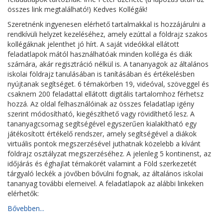
összes link megtalálható!) Kedves Kollégák!
Szeretnénk ingyenesen elérhető tartalmakkal is hozzájárulni a
rendkívüli helyzet kezeléséhez, amely ezúttal a földrajz szakos
kollégáknak jelenthet jó hírt. A saját videókkal ellátott
feladatlapok mától használhatóak minden kolléga és diák
számára, akár regisztráció nélkül is. A tananyagok az általános
iskolai földrajz tanulásában is tanításában és értékelésben
nyújtanak segítséget. 6 témakörben 19, videóval, szöveggel és
csaknem 200 feladattal ellátott digitális tartalomhoz férhetsz
hozzá. Az oldal felhasználóinak az összes feladatlap igény
szerint módosítható, kiegészíthető vagy rövidíthető lesz. A
tananyagcsomag segítségével egyszerűen kialakítható egy
játékosított értékelő rendszer, amely segítségével a diákok
virtuális pontok megszerzésével juthatnak közelebb a kívánt
földrajz osztályzat megszerzéséhez. A jelenleg 5 kontinenst, az
időjárás és éghajlat témakörét valamint a Föld szerkezetét
tárgyaló leckék a jövőben bővülni fognak, az általános iskolai
tananyag további elemeivel. A feladatlapok az alábbi linkeken
elérhetők:
Bővebben...