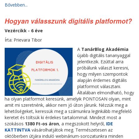
Bővebben...
Hogyan válasszunk digitális platformot?
Vezércikk - 6 éve
Írta: Prievara Tibor
A
TanárBlog Akadémia
újabb digitális tananyaggal
jelentkezik. Ezúttal arra
próbálunk választ keresni,
hogy milyen szempontok
alapján érdemes digitális
platformot választani.
Általában elmondható, hogy
ha olyan platformot keresünk, amelyik PONTOSAN olyan, mint
amit mi szeretnénk, akkor nem jó úton járunk. Nézzük meg a
lehetőségeket, keressük meg a számunkra leginkább megfelelő
keretet és töltsük ki érdekes tartalommal. Mindezt most a
szokásos
1380 Ft-os áron
, a megszokott helyről,
IDE
KATTINTVA
vásárolhatjátok meg. Természetesen az
októberben útjára induló webinárium-sorozatunkra minden