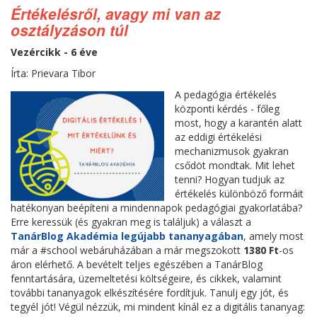
Értékelésről, avagy mi van az
osztályzáson túl
Vezércikk - 6 éve
Írta: Prievara Tibor
A pedagógia értékelés
központi kérdés - főleg
most, hogy a karantén alatt
az eddigi értékelési
mechanizmusok gyakran
csődöt mondtak. Mit lehet
tenni? Hogyan tudjuk az
értékelés különböző formáit
hatékonyan beépíteni a mindennapok pedagógiai gyakorlatába?
Erre keressük (és gyakran meg is találjuk) a választ a
TanárBlog Akadémia legújabb tananyagában
, amely most
már a #school webáruházában a már megszokott
1380 Ft
-os
áron elérhető. A bevételt teljes egészében a TanárBlog
fenntartására, üzemeltetési költségeire, és cikkek, valamint
további tananyagok elkészítésére fordítjuk. Tanulj egy jót, és
tegyél jót! Végül nézzük, mi mindent kínál ez a digitális tananyag: