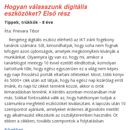
Hogyan válasszunk digitális
eszközöket? Első rész
Tippek, trükkök - 8 éve
Írta: Prievara Tibor
Rengeteg digitális eszköz elérhető az IKT iránt fogékony
tanárok számára. Sőt, kimondhatjuk, hogy soha nem fognak
kifogyni azon újdonságok, amelyek megkönnyíteni kívánják a
munkánkat. Olyannyira így van ez, hogy mi, amikor a
tanárblogot mintegy 10 évvel ezelőtt elindítottuk, komolyan
tartottunk tőle, hogy egész egyszerűen ez a világ nem képes
egy napi frissülésű portált eltartani ötletekkel. Most, több könyv
és 5000+ cikk után azt látjuk, hogy ha egész nap kizárólag erről
írnánk, és napi tíz cikket tennénk közzé, akkor is örök
lemaradásban lennénk. A kérdés azonban mostanában már
más. Sokkal fontosabbá válik az, hogy hatékonyan tudjuk a
számunkra megfelelő eszközöket kiválasztani. A lapozás után 10
szempontot ajánlunk, amelyeket érdemes átgondolni mielőtt
egy alkalmazást elkezdünk az osztályteremben használni. Öt
ebben a cikkben, további szempontok a folytatásban.
Bővebben...