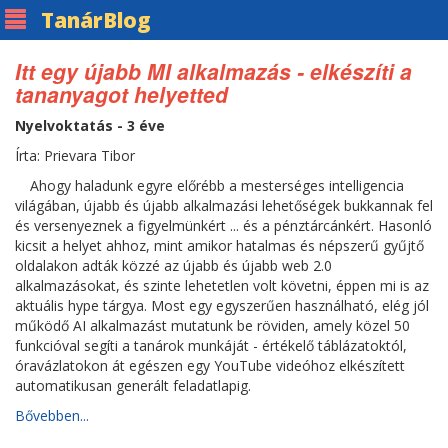
Tanár
Blog
Itt egy újabb MI alkalmazás - elkészíti a
tananyagot helyetted
Nyelvoktatás - 3 éve
Írta: Prievara Tibor
Ahogy haladunk egyre előrébb a mesterséges intelligencia
világában, újabb és újabb alkalmazási lehetőségek bukkannak fel
és versenyeznek a figyelmünkért ... és a pénztárcánkért. Hasonló
kicsit a helyet ahhoz, mint amikor hatalmas és népszerű gyűjtő
oldalakon adták közzé az újabb és újabb web 2.0
alkalmazásokat, és szinte lehetetlen volt követni, éppen mi is az
aktuális hype tárgya. Most egy egyszerűen használható, elég jól
működő AI alkalmazást mutatunk be röviden, amely közel 50
funkcióval segíti a tanárok munkáját - értékelő táblázatoktól,
óravázlatokon át egészen egy YouTube videóhoz elkészített
automatikusan generált feladatlapig.
Bővebben...