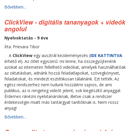
Bővebben...
ClickView - digitális tananyagok + videók
angolul
Nyelvoktatás - 9 éve
Írta: Prievara Tibor
A
ClickView
egy ausztrál kezdeményezés (
IDE KATTINTVA
érhető el). Az ötlet egyszerű: mi lenne, ha összegyűjtenénk
azokat az interneten fellelhető videókat, amelyek használhatóak
az oktatásban, adnánk hozzá feladatlapokat, szövegkönyvet,
feladatokat, és mindezt esztétikusan tálalnánk. Ezt tették. Az
egész rendszerhez nem tudunk hozzáérni sajnos, de ami
publikus, az is rengeteg videót jelent, sok kiegészítő anyaggal.
Érdemes ránézni nyelvtanároknak, illetve csak a rendszer
érdekességei miatt más tantárgyat tanítóknak is. Nem rossz
anyag!
Bővebben...