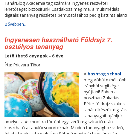
TanárBlog Akadémia tag számára ingyenes részvételi
lehetőséget biztosítunk! Csatlakozz még ma, a multimédiás
digitális tananyag részletes bemutatásához pedig kattints alant!
Bővebben...
Ingyenesen használható Földrajz 7.
osztályos tananyag
Letölthető anyagok - 6 éve
Írta: Prievara Tibor
A
hashtag.school
megpróbál minél több
irányból segítséget
nyújtani! Ebben a
posztban Zakariás
Péter földrajz szakos
tanár elkészült digitális
tananyagait ajánljuk,
amelyet a #school-ra történt egyszerű regisztráció után
kiosztható a tanulócsoportoknak. Minden tananyaghoz videó,
feladatlapok tartoznak. Íme Péter üzenete (a lapozás után az