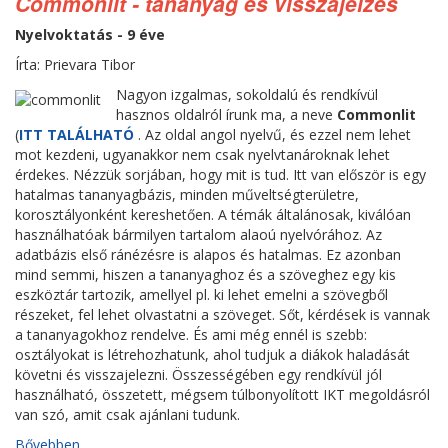
Commonlit - tananyag és visszajelzés
Nyelvoktatás - 9 éve
Írta: Prievara Tibor
Nagyon izgalmas, sokoldalú és rendkívül
hasznos oldalról írunk ma, a neve
Commonlit
(
ITT TALÁLHATÓ
. Az oldal angol nyelvű, és ezzel nem lehet
mot kezdeni, ugyanakkor nem csak nyelvtanároknak lehet
érdekes. Nézzük sorjában, hogy mit is tud. Itt van először is egy
hatalmas tananyagbázis, minden műveltségterületre,
korosztályonként kereshetően. A témák általánosak, kiválóan
használhatóak bármilyen tartalom alaoú nyelvórához. Az
adatbázis első ránézésre is alapos és hatalmas. Ez azonban
mind semmi, hiszen a tananyaghoz és a szöveghez egy kis
eszköztár tartozik, amellyel pl. ki lehet emelni a szövegből
részeket, fel lehet olvastatni a szöveget. Sőt, kérdések is vannak
a tananyagokhoz rendelve. És ami még ennél is szebb:
osztályokat is létrehozhatunk, ahol tudjuk a diákok haladását
követni és visszajelezni. Összességében egy rendkívül jól
használható, összetett, mégsem túlbonyolított IKT megoldásról
van szó, amit csak ajánlani tudunk.
Bővebben...