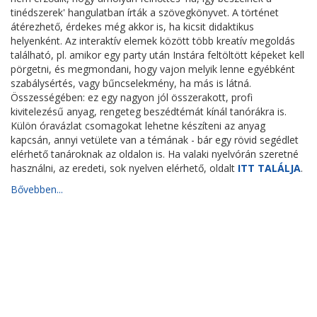
tinédszerek' hangulatban írták a szövegkönyvet. A történet
átérezhető, érdekes még akkor is, ha kicsit didaktikus
helyenként. Az interaktív elemek között több kreatív megoldás
található, pl. amikor egy party után Instára feltöltött képeket kell
pörgetni, és megmondani, hogy vajon melyik lenne egyébként
szabálysértés, vagy bűncselekmény, ha más is látná.
Összességében: ez egy nagyon jól összerakott, profi
kivitelezésű anyag, rengeteg beszédtémát kínál tanórákra is.
Külön óravázlat csomagokat lehetne készíteni az anyag
kapcsán, annyi vetülete van a témának - bár egy rövid segédlet
elérhető tanároknak az oldalon is. Ha valaki nyelvórán szeretné
használni, az eredeti, sok nyelven elérhető, oldalt
ITT TALÁLJA
.
Bővebben...