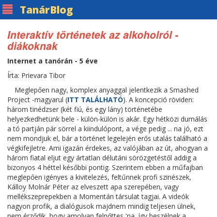
Tanár
Blog
Interaktív történetek az alkoholról -
diákoknak
Internet a tanórán - 5 éve
Írta: Prievara Tibor
Meglepően nagy, komplex anyaggal jelentkezik a Smashed
Project -magyarul (
ITT TALÁLHATÓ
). A koncepció röviden:
három tinédzser (két fiú, és egy lány) történetébe
helyezkedhetünk bele - külön-külön is akár. Egy hétközi dumálás
a tó partján pár sörrel a kiindulópont, a vége pedig ... na jó, ezt
nem mondjuk el, bár a történet legelején erős utalás található a
végkifejletre. Ami igazán érdekes, az valójában az út, ahogyan a
három fiatal eljut egy ártatlan délutáni sörözgetéstől addig a
bizonyos 4 héttel későbbi pontig. Szerintem ebben a műfajban
meglepően igényes a kivitelezés, feltűnnek profi szinészek,
Kálloy Molnár Péter az elveszett apa szerepében, vagy
mellékszeprepekben a Momentán társulat tagjai. A videók
nagyon profik, a dialógusok majdnem mindig teljesen ülnek,
nem érződik, hogy amolyan felnőttes 'na, így beszélnek a