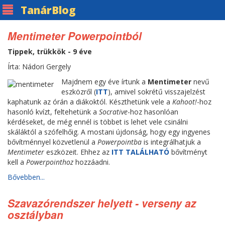
Tanár
Blog
Mentimeter Powerpointból
Tippek, trükkök - 9 éve
Írta: Nádori Gergely
Majdnem egy éve írtunk a
Mentimeter
nevű
eszközről (
ITT
), amivel sokrétű visszajelzést
kaphatunk az órán a diákoktól. Készthetünk vele a
Kahoot!
-hoz
hasonló kvízt, feltehetünk a
Socrative
-hoz hasonlóan
kérdéseket, de még ennél is többet is lehet vele csinálni
skáláktól a szófelhőig. A mostani újdonság, hogy egy ingyenes
bővítménnyel közvetlenül a
Powerpointba
is integrálhatjuk a
Mentimeter
eszközeit. Ehhez az
ITT TALÁLHATÓ
bővítményt
kell a
Powerpointhoz
hozzáadni.
Bővebben...
Szavazórendszer helyett - verseny az
osztályban