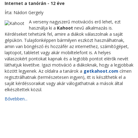
Internet a tanórán - 12 éve
Írta: Nádori Gergely
A verseny nagyszerű motivációs erő lehet, ezt
használja ki a
Kahoot
nevű alkalmazás is.
Kérdéseket tehetünk fel, amire a diákok válaszolnak a saját
gépükön. Tulajdonképpen bármilyen eszközt használhatnak,
amin van böngésző és hozzáfér az internethez, számítógépet,
laptopot, tabletet vagy akár mobiltelefont is. A helyes
válaszokért pontokat kapnak és a legtöbb pontot elérők nevét
láthatjuk kivetítve. Igazi motiváció a diákoknak, hogy a legjobbak
között legyenek. Az oldalra a tanárok a
getkahoot.com
címen
regisztrálhatnak (természetesen ingyen), itt is készíthetik el a
saját kérdéssoraikat vagy akár válogathatnak a mások által
elkészítettek közül.
Bővebben...