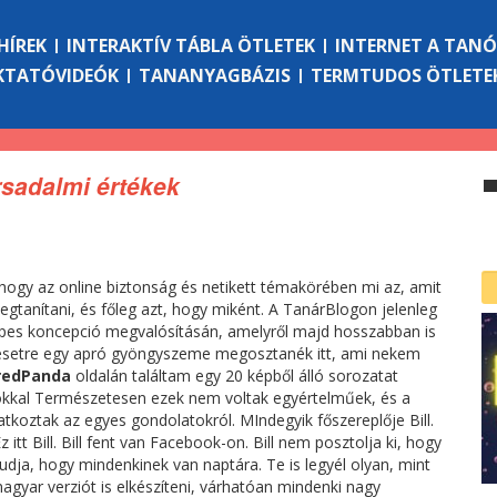
HÍREK
INTERAKTÍV TÁBLA ÖTLETEK
INTERNET A TAN
KTATÓVIDEÓK
TANANYAGBÁZIS
TERMTUDOS ÖTLETE
rsadalmi értékek
hogy az online biztonság és netikett témakörében mi az, amit
tanítani, és főleg azt, hogy miként. A TanárBlogon jelenleg
épes koncepció megvalósításán, amelyről majd hosszabban is
setre egy apró gyöngyszeme megosztanék itt, ami nekem
redPanda
oldalán találtam egy 20 képből álló sorozatat
okkal Természetesen ezek nem voltak egyértelműek, és a
tkoztak az egyes gondolatokról. MIndegyik főszereplője Bill.
itt Bill. Bill fent van Facebook-on. Bill nem posztolja ki, hogy
udja, hogy mindenkinek van naptára. Te is legyél olyan, mint
agyar verziót is elkészíteni, várhatóan mindenki nagy