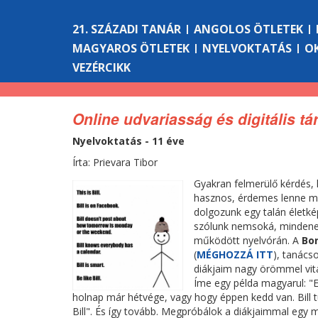
21. SZÁZADI TANÁR
ANGOLOS ÖTLETEK
MAGYAROS ÖTLETEK
NYELVOKTATÁS
O
VEZÉRCIKK
Online udvariasság és digitális tá
Nyelvoktatás - 11 éve
Írta: Prievara Tibor
Gyakran felmerülő kérdés, 
hasznos, érdemes lenne meg
dolgozunk egy talán életk
szólunk nemsoká, mindene
működött nyelvórán. A
Bo
(
MÉGHOZZÁ ITT
), tanács
diákjaim nagy örömmel vita
Íme egy példa magyarul: "Ez 
holnap már hétvége, vagy hogy éppen kedd van. Bill t
Bill". És így tovább. Megpróbálok a diákjaimmal egy m