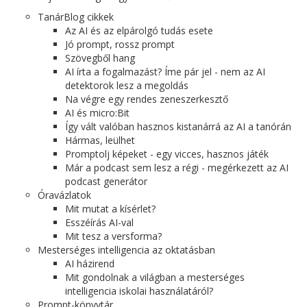
TanárBlog cikkek
Az AI és az elpárolgó tudás esete
Jó prompt, rossz prompt
Szövegből hang
AI írta a fogalmazást? Íme pár jel - nem az AI
detektorok lesz a megoldás
Na végre egy rendes zeneszerkesztő
AI és micro:Bit
Így vált valóban hasznos kistanárrá az AI a tanórán
Hármas, leülhet
Promptolj képeket - egy vicces, hasznos játék
Már a podcast sem lesz a régi - megérkezett az AI
podcast generátor
Óravázlatok
Mit mutat a kísérlet?
Esszéírás AI-val
Mit tesz a versforma?
Mesterséges intelligencia az oktatásban
AI házirend
Mit gondolnak a világban a mesterséges
intelligencia iskolai használatáról?
Prompt-könyvtár