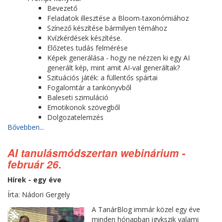
Bevezető
Feladatok illesztése a Bloom-taxonómiához
Színező készítése bármilyen témához
Kvízkérdések készítése.
Előzetes tudás felmérése
Képek generálása - hogy ne nézzen ki egy AI
generált kép, mint amit AI-val generáltak?
Szituációs játék: a füllentős spártai
Fogalomtár a tankönyvből
Baleseti szimuláció
Emotikonok szövegből
Dolgozatelemzés
Bővebben...
AI tanulásmódszertan webinárium -
február 26.
Hírek - egy éve
Írta: Nádori Gergely
A TanárBlog immár közel egy éve
minden hónapban igykszik valami