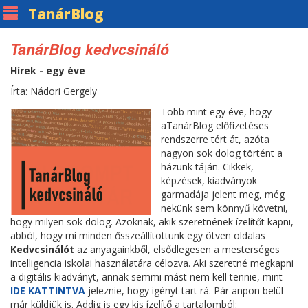
Tanár
Blog
TanárBlog kedvcsináló
Hírek - egy éve
Írta: Nádori Gergely
Több mint egy éve, hogy
aTanárBlog előfizetéses
rendszerre tért át, azóta
nagyon sok dolog történt a
házunk táján. Cikkek,
képzések, kiadványok
garmadája jelent meg, még
nekünk sem könnyű követni,
hogy milyen sok dolog. Azoknak, akik szeretnének ízelítőt kapni,
abból, hogy mi minden ősszeállítottunk egy ötven oldalas
Kedvcsinálót
az anyagainkből, elsődlegesen a mesterséges
intelligencia iskolai használatára célozva. Aki szeretné megkapni
a digitális kiadványt, annak semmi mást nem kell tennie, mint
IDE KATTINTVA
jeleznie, hogy igényt tart rá. Pár anpon belül
már küldjük is. Addig is egy kis ízelítő a tartalomból: