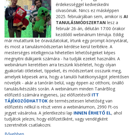
érdekességgel kedveskedni
olvasóinak. Nincs ez másképpen
2025. februárjában sem, amikor is
AI
TANULÁSMÓDSZERTAN
lesz a
február 26-án, délután 17:00 órakor
kezdődő webinárium témája. Eddig
már mutattunk be óravázlatokat, írtunk egy prompt-könyvtárat,
és most a tanulásmódszertan kérdése kerül terítékre. A
mesterséges intelligencia hihetetlen lehetőségeket képes
megnyitni diákjaink számára - ha tudják ezeket használni. A
webinárium keretében arra teszünk kísérletet, hogy olyan
gyakorlati ötleteket, tippeket, és módszertant osszunk meg,
amelyek képesek arra, hogy a tanulói hatékonyságot jelentősen
növeljék - akár a tanórán belül, vagy éppen az otthoni, önálló
tanulás/készülés során. A webinárium minden TanárBlog
előfizető számára ingyenes, (az előfizetésről
ITT
TÁJÉKOZÓDHATTOK
de természetesen lehetőség van
előfizetés nélkül is részt venni a webináriumon, 2990 Ft-os
jegyet vásárolva. A jelentkezési lap
INNEN ÉRHETŐ EL
, ahol
tudjátok jelezni, hogy előfizetőként, vagy vendégként
szeretnétek csatlakozni.
Bővebben...