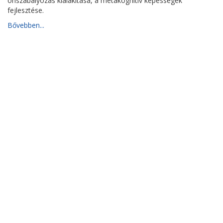
önszabályozás kialakítása, a metakognitív képességek
fejlesztése.
Bővebben...