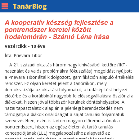
Tanár
Blog
A kooperatív készség fejlesztése a
pontrendszer keretei között
irodalomórán - Szántó Léna írása
Vezércikk - 10 éve
Írta: Prievara Tibor
A 21. századi oktatás három nagy kihívásából kettőre (IKT-
használat és valós problémákra fókuszálás) megoldást nyújtott
a Prievara Tibor által kidolgozott, gamifikáción alapuló értékelési
rendszer. Ez olyan keretet jelent a tanórákon, mely
demokratizálja az oktatási folyamatot, a tudásépítést helyezi
előtérbe és a korábbinál nagyobb felelősségvállalásra ösztönzi a
diákokat, hiszen jóval többször kerülnek döntéshelyzetbe. A
hazai tapasztalatok alapján a jelenlegi berendezkedés nem
támogatja a diákok önállóságát a saját tanulási folyamatuk
szervezésében, ezért is tartom nagyon előremutatónak a
pontrendszert, hiszen az egész életen át tartó tanulás
koncepciójának (LLL) megalapozásához alapvető az