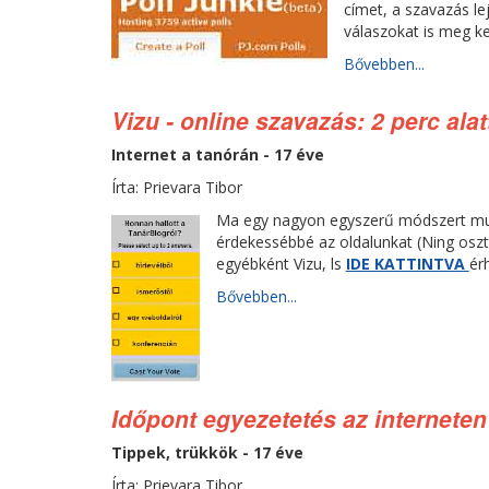
címet, a szavazás le
válaszokat is meg ke
Bővebben...
Vizu - online szavazás: 2 perc alat
Internet a tanórán - 17 éve
Írta: Prievara Tibor
Ma egy nagyon egyszerű módszert muta
érdekessébbé az oldalunkat (Ning oszt
egyébként Vizu, ls
IDE KATTINTVA
érh
Bővebben...
Időpont egyezetetés az interneten
Tippek, trükkök - 17 éve
Írta: Prievara Tibor