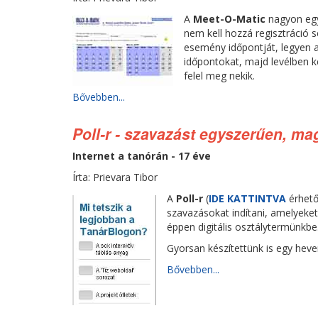
A
Meet-O-Matic
nagyon egy
nem kell hozzá regisztráció 
esemény időpontját, legyen a
időpontokat, majd levélben k
felel meg nekik.
Bővebben...
Poll-r - szavazást egyszerűen, mag
Internet a tanórán - 17 éve
Írta: Prievara Tibor
A
Poll-r
(
IDE KATTINTVA
érhető
szavazásokat indítani, amelyek
éppen digitális osztálytermünkbe
Gyorsan készítettünk is egy hev
Bővebben...