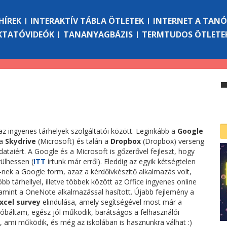
HÍREK
INTERAKTÍV TÁBLA ÖTLETEK
INTERNET A TAN
KTATÓVIDEÓK
TANANYAGBÁZIS
TERMTUDOS ÖTLETE
z ingyenes tárhelyek szolgáltatói között. Leginkább a
Google
 a
Skydrive
(Microsoft) és talán a
Dropbox
(Dropbox) verseng
dataiért. A Google és a Microsoft is gőzerővel fejleszt, hogy
ülhessen (
ITT
írtunk már erről). Eleddig az egyik kétségtelen
nek a Google form, azaz a kérdőívkészítő alkalmazás volt,
bb tárhellyel, illetve többek között az Office ingyenes online
lamint a OneNote alkalmazással hasított. Újabb fejlemény a
xcel survey
elindulása, amely segítségével most már a
próbáltam, egész jól működik, barátságos a felhasználói
ak, ami működik, és még az iskolában is hasznunkra válhat :)