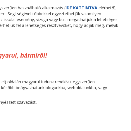
szerűen használható alkalmazás (
IDE KATTINTVA
elérhető),
sem. Segítségével többekkel egyeztethetjük valamilyen
z iskolai esemény, vizsga vagy buli. megadhatjuk a lehetséges
érhetjük fel a lehetséges résztvevőket, hogy adják meg, melyik
yarul, bármiről!
 el) oldalán magyarul tudunk rendkívül egyszerűen
et később beágyazhatunk blogunkba, weboldalunkba, vagy
.
enyészett szavazást,