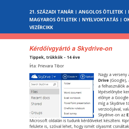
21. SZÁZADI TANÁR
ANGOLOS ÖTLETEK
MAGYAROS ÖTLETEK
NYELVOKTATÁS
O
VEZÉRCIKK
Kérdőívgyártó a Skydrive-on
Tippek, trükkök - 14 éve
Írta: Prievara Tibor
Nagy a verseny a
Drive
(Google),
a felhasználók a
lépéselőnybe ker
előnye a Google-
míg a Skydrive tö
verzioójával, va
Skydrive-on az
E
Microsoft oldalán is tudunk kérdőíveket készíteni. Ki
felülete is, szóval lehet, hogy ismét olyasmit csinált