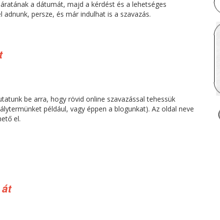
járatának a dátumát, majd a kérdést és a lehetséges
l adnunk, persze, és már indulhat is a szavazás.
t
tunk be arra, hogy rövid online szavazással tehessük
álytermünket például, vagy éppen a blogunkat). Az oldal neve
ető el.
 át