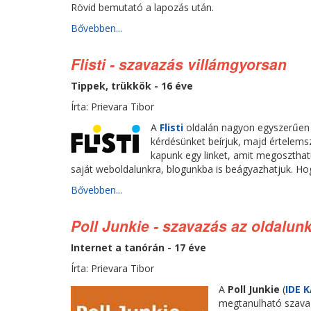
Rövid bemutató a lapozás után.
Bővebben...
Flisti - szavazás villámgyorsan
Tippek, trükkök - 16 éve
Írta: Prievara Tibor
A
Flisti
oldalán nagyon egyszerűen (
kérdésünket beírjuk, majd értelems
kapunk egy linket, amit megoszthat
saját weboldalunkra, blogunkba is beágyazhatjuk. Ho
Bővebben...
Poll Junkie - szavazás az oldalun
Internet a tanórán - 17 éve
Írta: Prievara Tibor
A
Poll Junkie
(
IDE 
megtanulható szavaz