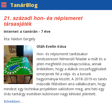
Tanár
Blog
21. századi hon- és népismeret
társasjáték
Internet a tanórán - 7 éve
Írta: Nádori Gergely
Oláh Evelin írása
Hon- és népismeret tanításakor
rendszeresen felmerülő feladat a múlt és a
jelen megfelelő összekapcsolása, annak
érdekében, hogy a diákok összefüggéseket
ismerjenek fel a népi- és a korunk
hagyományai között. A 2018-2019-es tanév
második félévében arra vállalkoztam, hogy
mindezt egy technikai projektben valósítom meg, ami heti egy
órás tantárgy esetében különösen nagy kihívást jelentett.
Bővebben...