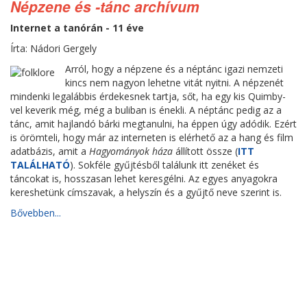
Népzene és -tánc archívum
Internet a tanórán - 11 éve
Írta: Nádori Gergely
Arról, hogy a népzene és a néptánc igazi nemzeti
kincs nem nagyon lehetne vitát nyitni. A népzenét
mindenki legalábbis érdekesnek tartja, sőt, ha egy kis Quimby-
vel keverik még, még a buliban is énekli. A néptánc pedig az a
tánc, amit hajlandó bárki megtanulni, ha éppen úgy adódik. Ezért
is örömteli, hogy már az interneten is elérhető az a hang és film
adatbázis, amit a
Hagyományok háza
állított össze (
ITT
TALÁLHATÓ
). Sokféle gyűjtésből találunk itt zenéket és
táncokat is, hosszasan lehet keresgélni. Az egyes anyagokra
kereshetünk címszavak, a helyszín és a gyűjtő neve szerint is.
Bővebben...