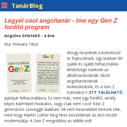
Tanár
Blog
Legyél cool angoltanár - íme egy Gen Z
fordító program
Angolos ötletekX - 4 éve
Írta: Prievara Tibor
Ahogy terjednek a különböző
AI fejlesztések, úgy bukkan fel
újabb és újabb felhasználási
lehetősége ezeknek az
alkalmazásoknak. Most
angoltanároknak
kedveskedünk, és a Gen Z
translator-t (
ITT TALÁLHATÓ
ajánljuk felhasználásra. Ez nem más, mint egy fordító, amely
képes bármilyen hivatalos, vagy csak nem 'cool' írást Z
generációs szöveggé alakítani. Mi nem kevesebbet kértünk tőle,
mint hogy Martin Luther King híres beszédének az első részét
modernizálja. A Gen Z megoldása az alábbi volt: