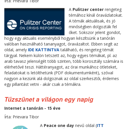
Írta: Prievara Tibor
A
Pulitzer center
rengeteg
témához kínál óravázlatokat.
A témák aktuálisak, és jó
minőségben dolgozták fel
őket. Sokszor jelent gondot,
hogy egy aktualis eseményből hogyan készítsünk a tanórán
valóban használható tananyagot, óravázaltot. Ebben segít az
oldal, amely
IDE KATTINTVA
található, és rengeteg témát
tárgyal. Nekem külön tetszett az, hogy egyes témákat, pl. az
arab tavasz jelenségét több szinten, több korosztály számára is
elérhetővé teszi. Háttéranyagot, az órai munkához ötleteket,
feladatokat is letölthetünk (PDF dokumentumként), szóval
nagyon a kezünk alá dolgoznak az oldal szerkesztői, érdemes
egy pillantást vetni - akár csak a témákra.
Tűzszünet a világon egy napig
Internet a tanórán - 15 éve
Írta: Prievara Tibor
A
Peace one day
nevű oldal (
ITT