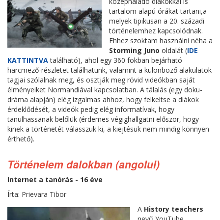
középhaladó diákokkal is
tartalom alapú órákat tartani,a
melyek tipikusan a 20. századi
történelemhez kapcsolódnak.
Ehhez szoktam használni néha a
Storming Juno
oldalát (
IDE
KATTINTVA
található), ahol egy 360 fokban bejárható
harcmező-részletet találhatunk, valamint a különböző alakulatok
tagjai szólalnak meg, és osztják meg rövid videókban saját
élményeiket Normandiával kapcsolatban. A tálalás (egy doku-
dráma alapján) elég izgalmas ahhoz, hogy felkeltse a diákok
érdeklődését, a videók pedig elég informatívak, hogy
tanulhassanak belőlük (érdemes végighallgatni először, hogy
kinek a történetét válasszuk ki, a kiejtésük nem mindig könnyen
érthető).
Történelem dalokban (angolul)
Internet a tanórás - 16 éve
Írta: Prievara Tibor
A
History teachers
nevű YouTube