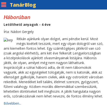
Tanár
Blog
Háborúban
Letölthető anyagok - 4 éve
Írta: Nádori Gergely
Ritkán ajánlunk olyan dolgot, ami pénzbe kerül. Most
mégis kivételt teszünk, mert egy olyan dologról van szó,
ami kiemelten fontos lehet. Egy számítógépes játékról van szó
(csak angolul elérhető), ami két éve felkerült Lengyelországban
a középiskolások ajánlott olvasmányainak listájára. Háborús
játék, de olyan, amilyet még nem nagyon láthattunk.
Inspirációját a szíriai háború adta, de itt nem tábornokok
vagyunk, akik az egységeket tologatják, nem is katonák, akik az
ellenséget gyilkolják, hanem civilek, akik egy ostronlott városban
rekedtek. Menedéket kell találni, élelmet szerezni, gyógyszert,
fűteni valahogy. Közben morális dilemmákkal szembesülünk,
lehetetlen döntéseket kell meghozni. A játék hangulata nagyon
erős, szórakozásnak nem lehet nevezni, de fontos élmény lehet.
Bővebben...