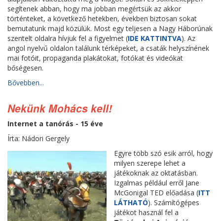
segítenek abban, hogy ma jobban megértsük az akkor
történteket, a következő hetekben, években biztosan sokat
bemutatunk majd közülük. Most egy teljesen a Nagy Háborúnak
szentelt oldalra hívjuk fel a figyelmet (
IDE KATTINTVA
). Az
angol nyelvű oldalon találunk térképeket, a csaták helyszínének
mai fotóit, propaganda plakátokat, fotókat és videókat
bőségesen.
Bővebben...
Nekünk Mohács kell!
Internet a tanórás - 15 éve
Írta: Nádori Gergely
Egyre több szó esik arról, hogy
milyen szerepe lehet a
játékoknak az oktatásban.
Izgalmas például erről Jane
McGonigal TED előadása (
ITT
LÁTHATÓ
). Számítógépes
játékot használ fel a