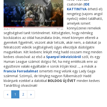
csatornán (
IDE
KATTINTVA
érhető el)
rengeteg (sajons angol
nyelvű) videó található,
amelyek ismert
könnyűzenei remekek
segítségével tanít történelmet. Kétségtelen, hogy némileg
kockázatos az oldal használata órán, mivel könnyen eltereli a
gyerekek figyelmét, viszont akár tetszik, akár nem, a dalokat (a
feliratozott videók segítségével) úgyis elkezdjük dúdolgatni
magunkban. Két kedvenc linkjét még hadd osszam meg minden
kedves olvasóval: az első a
Spanyol inkvizícióról
szól, és egy
Human League számot dolgoz fel, ha még emlékszik erre az
együttesre valaki egyáltalán e sorok íróján kívül ..., a másik a
Francia Forradalmat
ismerteti meg velünk egy Lady Gaga
számmal. Szörnyű, de tényleg nagyon fülbemászó! Hadd
kívánjunk ezekkel a dalokkal
BOLDOG ÚJ ÉVET
minden kedves
TanárBlog olvasónak!
«
1
2
»