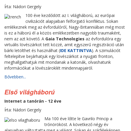
Írta: Nádori Gergely
100 éve kezdődött az I. világháború, az európai
civilizációt alapjaiban felforgató konfliktus. Sokan
emlékeznek meg az évfordulóról, Nagy-Britanniában még most
is ez a háború él a közös emlékezetben nagyobb traumaként,
nem az azt követő. A
Gaia Technologies
az évfordulóra egy
virtuális lövészárkot tett közzé, amit egyszerű regisztráció után
bárki letölthet és használhat (
IDE KATTINTVA
). A szimulációt
feltelepítve bejárhatjuk egy lövészárkot a nyugati fronton,
meghallgathatjuk mit mondanak a katonák, olvashatunk
információkat a lövészároklét mindennapjairól.
Bővebben...
Első világháború
Internet a tanórán - 12 éve
Írta: Nádori Gergely
Ma 100 éve lőtte le Gavrilo Princip a
trónörököst. A következő négy év
alapjaiban változtatta meg a világot. Sokan és sokféleképpen