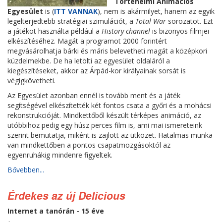
Történelmi Animációs
Egyesület
is (
ITT VANNAK
), nem is akármilyet, hanem az egyik
legelterjedtebb stratégiai szimulációt, a
Total War
sorozatot. Ezt
a játékot használta például a
History channel
is bizonyos filmjei
elkészítéséhez. Magát a programot 2000 forintért
megvásárolhatja bárki és máris belevetheti magát a középkori
küzdelmekbe. De ha letölti az egyesület oldaláról a
kiegészítéseket, akkor az Árpád-kor királyainak sorsát is
végigkövetheti.
Az Egyesület azonban ennél is tovább ment és a játék
segítségével elkészítették két fontos csata a győri és a mohácsi
rekonstrukcióját. Mindkettőből készült térképes animáció, az
utóbbihoz pedig egy húsz perces film is, ami mai ismereteink
szerint bemutatja, miként is zajlott az ütközet. Hatalmas munka
van mindkettőben a pontos csapatmozgásoktól az
egyenruhákig mindenre figyeltek.
Bővebben...
Érdekes az új Delicious
Internet a tanórán - 15 éve