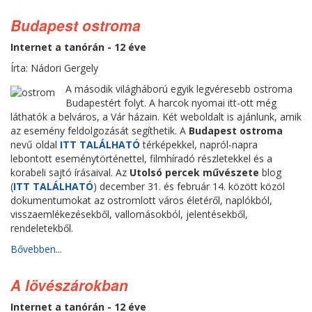
Budapest ostroma
Internet a tanórán - 12 éve
Írta: Nádori Gergely
A második világháború egyik legvéresebb ostroma
Budapestért folyt. A harcok nyomai itt-ott még
láthatók a belváros, a Vár házain. Két weboldalt is ajánlunk, amik
az esemény feldolgozását segíthetik. A
Budapest ostroma
nevű oldal
ITT TALÁLHATÓ
térképekkel, napról-napra
lebontott eseménytörténettel, filmhíradó részletekkel és a
korabeli sajtó írásaival. Az
Utolsó percek művészete
blog
(
ITT TALÁLHATÓ
) december 31. és február 14. között közöl
dokumentumokat az ostromlott város életéről, naplókból,
visszaemlékezésekből, vallomásokból, jelentésekből,
rendeletekből.
Bővebben...
A lövészárokban
Internet a tanórán - 12 éve