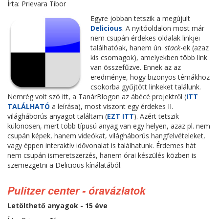
Írta: Prievara Tibor
Egyre jobban tetszik a megújult
Delicious
. A nyitóoldalon most már
nem csupán érdekes oldalak linkjei
találhatóak, hanem ún.
stack
-ek (azaz
kis csomagok), amelyekben több link
van összefűzve. Ennek az az
eredménye, hogy bizonyos témákhoz
csokorba gyűjtött linkeket találunk.
Nemrég volt szó itt, a TanárBlogon az ábécé projektről (
ITT
TALÁLHATÓ
a leírása), most viszont egy érdekes II.
világháborús anyagot találtam (
EZT ITT
). Azért tetszik
különösen, mert több típusú anyag van egy helyen, azaz pl. nem
csupán képek, hanem videókat, világháborús hangfelvételeket,
vagy éppen interaktív idővonalat is találhatunk. Érdemes hát
nem csupán ismeretszerzés, hanem órai készülés közben is
szemezgetni a Delicious kínálatából.
Pulitzer center - óravázlatok
Letölthető anyagok - 15 éve