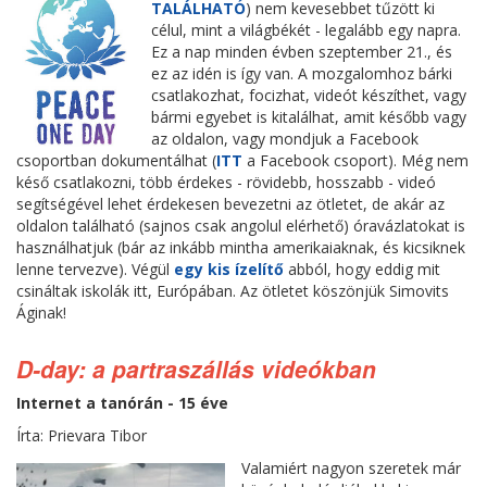
TALÁLHATÓ
) nem kevesebbet tűzött ki
célul, mint a világbékét - legalább egy napra.
Ez a nap minden évben szeptember 21., és
ez az idén is így van. A mozgalomhoz bárki
csatlakozhat, focizhat, videót készíthet, vagy
bármi egyebet is kitalálhat, amit később vagy
az oldalon, vagy mondjuk a Facebook
csoportban dokumentálhat (
ITT
a Facebook csoport). Még nem
késő csatlakozni, több érdekes - rövidebb, hosszabb - videó
segítségével lehet érdekesen bevezetni az ötletet, de akár az
oldalon található (sajnos csak angolul elérhető) óravázlatokat is
használhatjuk (bár az inkább mintha amerikaiaknak, és kicsiknek
lenne tervezve). Végül
egy kis ízelítő
abból, hogy eddig mit
csináltak iskolák itt, Európában. Az ötletet köszönjük Simovits
Áginak!
D-day: a partraszállás videókban
Internet a tanórán - 15 éve
Írta: Prievara Tibor
Valamiért nagyon szeretek már