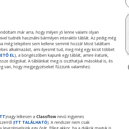
ndoltam már arra, hogy milyen jó lenne valami olyan
vel tudnék használni bármilyen interaktív táblát. Az pedig még
ha még telepíteni sem kellene semmit hozzá! Most találtam
bes alkalmazást, ami ilyesmit tud, meg még egy kicsit többet
HETŐ EL
), a böngészőben kapunk egy táblát, amire íratunk,
össze dolgokat. A táblánkat meg is oszthatjuk másokkal is, és
őség van, hogy megjegyzéseket fűzzünk valamihez.
ITT
)nagy lelkesen a
Classflow
nevű ingyenes
zerről (
ITT TALÁLHATÓ
). A rendszer nem csak
y levezényeljünk egy órát, főleg akkor, ha a diákok maguk is