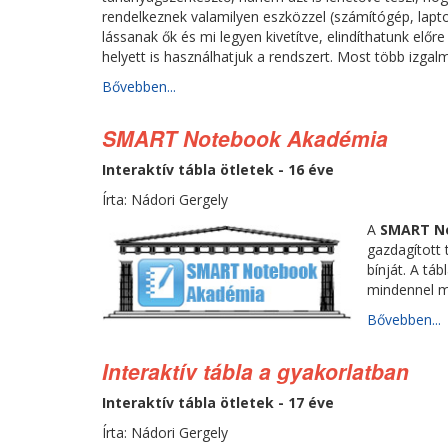
rendelkeznek valamilyen eszközzel (számítógép, lapto
lássanak ők és mi legyen kivetítve, elindíthatunk előr
helyett is használhatjuk a rendszert. Most több izgal
Bővebben...
SMART Notebook Akadémia
Interaktív tábla ötletek - 16 éve
Írta: Nádori Gergely
A
SMART N
gazdagított 
bínját. A tá
mindennel m
Bővebben...
Interaktív tábla a gyakorlatban
Interaktív tábla ötletek - 17 éve
Írta: Nádori Gergely