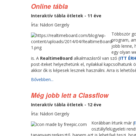
Online tábla
Interaktív tábla ötletek - 11 éve
Írta: Nádori Gergely
Többször go
program, ami
jobb lenne, 
egy olyan we
is. A
RealtimeBoard
alkalmazásról van szó (
ITT ÉR
post-iteket helyezhetünk el, nyilakkal kapcsolhatunk 
akkor ők is képesek lesznek használni. Arra is lehet
Bővebben...
Még jobb lett a Classflow
Interaktív tábla ötletek - 12 éve
Írta: Nádori Gergely
Korábban írtunk már (
osztályfelügyeleti rends
tananyagszerkesztő, hanem azt is lehetővé teszi, hog