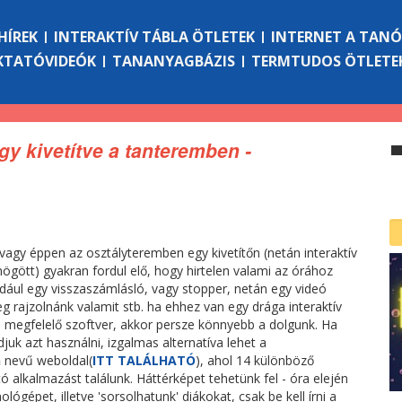
HÍREK
INTERAKTÍV TÁBLA ÖTLETEK
INTERNET A TAN
KTATÓVIDEÓK
TANANYAGBÁZIS
TERMTUDOS ÖTLETE
gy kivetítve a tanteremben -
vagy éppen az osztályteremben egy kivetítőn (netán interaktív
ögött) gyakran fordul elő, hogy hirtelen valami az órához
ldául egy visszaszámlásló, vagy stopper, netán egy videó
g rajzolnánk valamit stb. ha ehhez van egy drága interaktív
a megfelelő szoftver, akkor persze könnyebb a dolgunk. Ha
juk azt használni, izgalmas alternatíva lehet a
n
nevű weboldal(
ITT TALÁLHATÓ
), ahol 14 különböző
 alkalmazást találunk. Háttérképet tehetünk fel - óra elején
gépet, illetve 'sorsolhatunk' diákokat, csak be kell írni a