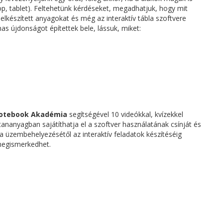
p, tablet). Feltehetünk kérdéseket, megadhatjuk, hogy mit
e elkészített anyagokat és még az interaktív tábla szoftvere
mas újdonságot építettek bele, lássuk, miket:
otebook Akadémia
segítségével 10 videókkal, kvízekkel
tananyagban sajátíthatja el a szoftver használatának csínját és
bla üzembehelyezésétől az interaktív feladatok készítéséig
egismerkedhet.