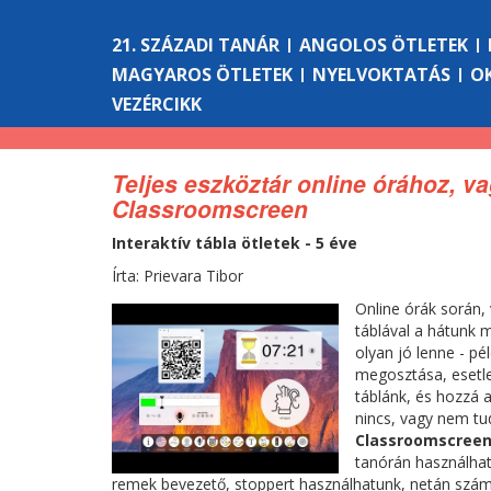
21. SZÁZADI TANÁR
ANGOLOS ÖTLETEK
MAGYAROS ÖTLETEK
NYELVOKTATÁS
O
VEZÉRCIKK
Teljes eszköztár online órához, va
Classroomscreen
Interaktív tábla ötletek - 5 éve
Írta: Prievara Tibor
Online órák során, 
táblával a hátunk m
olyan jó lenne - pé
megosztása, esetle
táblánk, és hozzá 
nincs, vagy nem tud
Classroomscree
tanórán használható
remek bevezető, stoppert használhatunk, netán számoló