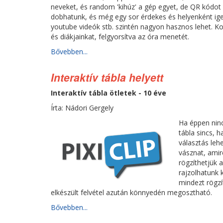
neveket, és random 'kihúz' a gép egyet, de QR kódot 
dobhatunk, és még egy sor érdekes és helyenként ig
youtube videók stb. szintén nagyon hasznos lehet. K
és diákjainkat, felgyorsítva az óra menetét.
Bővebben...
Interaktív tábla helyett
Interaktív tábla ötletek - 10 éve
Írta: Nádori Gergely
Ha éppen ninc
tábla sincs, h
választás leh
vásznat, amir
rögzíthetjük 
rajzolhatunk 
mindezt rögzí
elkészült felvétel azután könnyedén megosztható.
Bővebben...