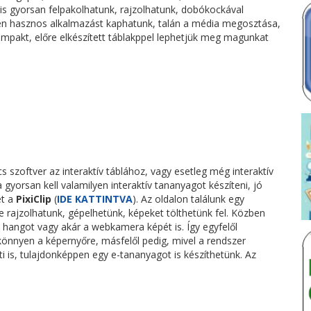
is gyorsan felpakolhatunk, rajzolhatunk, dobókockával
en hasznos alkalmazást kaphatunk, talán a média megosztása,
ompakt, előre elkészített táblakppel lephetjük meg magunkat
s szoftver az interaktív táblához, vagy esetleg még interaktív
a gyorsan kell valamilyen interaktív tananyagot készíteni, jó
et a
PixiClip
(
IDE KATTINTVA
). Az oldalon találunk egy
e rajzolhatunk, gépelhetünk, képeket tölthetünk fel. Közben
a hangot vagy akár a webkamera képét is. Így egyfelől
könnyen a képernyőre, másfelől pedig, mivel a rendszer
ti is, tulajdonképpen egy e-tananyagot is készíthetünk. Az