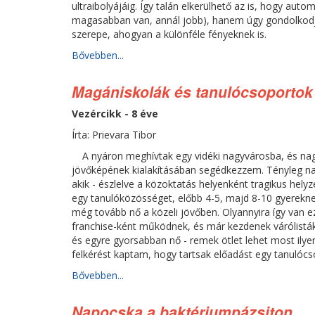
ultraibolyájáig. Így talán elkerülhető az is, hogy auto
magasabban van, annál jobb), hanem úgy gondolkodj
szerepe, ahogyan a különféle fényeknek is.
Bővebben...
Magániskolák és tanulócsoportok
Vezércikk - 8 éve
Írta: Prievara Tibor
A nyáron meghívtak egy vidéki nagyvárosba, és n
jövőképének kialakításában segédkezzem. Tényleg nagy
akik - észlelve a közoktatás helyenként tragikus hely
egy tanulóközösséget, előbb 4-5, majd 8-10 gyerekn
még tovább nő a közeli jövőben. Olyannyira így van 
franchise-ként működnek, és már kezdenek várólisták 
és egyre gyorsabban nő - remek ötlet lehet most ilye
felkérést kaptam, hogy tartsak előadást egy tanulóc
Bővebben...
Napocska a baktériumpázsiton