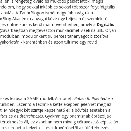
et, én is rengeteg kiváló és működő példát látok, mégis
olom, hogy sokkal inkább és sokkal többször folyt 'digitális
lis tanulás. A TanárBlogon ismét nagy fába vágtuk a
nárBlog Akadémia anyagai közé egy teljesen új szemléletű
ljes online kurzus kerül már novemberben, amely a
Digitális
(zavarbaejtőan megtévesztő) munkacímet viseli nálunk. Olyan
11 modulban, modulonként 90 perces tananyagot biztosítva,
yakorlatán - karanténban és azon túl! Íme egy rövid
dekes leírása a SAMR-modell. A modellt
Ruben R. Puentedura
yvünkben. Eszerint a technika kétféleképpen jelenhet meg az
. Mindegyik két szintje képzelhető el: a bővítés esetében a
ítás
és az
átértelmezés
. Gyakran egy piramisnak ábrázolják
 átértelmezés áll, ez azonban nem mindig célravezető kép, talán
ka szerepét a helyettesítés infravörösétől az átértelmezés