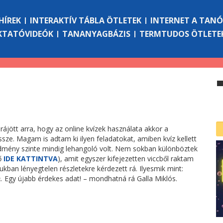
HÍREK
INTERAKTÍV TÁBLA ÖTLETEK
INTERNET A TAN
KTATÓVIDEÓK
TANANYAGBÁZIS
TERMTUDOS ÖTLETE
rájött arra, hogy az online kvízek használata akkor a
ssze. Magam is adtam ki ilyen feladatokat, amiben kvíz kellett
edmény szinte mindig lehangoló volt. Nem sokban különböztek
tő
IDE KATTINTVA
), amit egyszer kifejezetten viccből raktam
ban lényegtelen részletekre kérdezett rá. Ilyesmik mint:
.
Egy újabb érdekes adat! – mondhatná rá Galla Miklós.