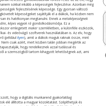
, hanem sokkal inkább a képességek fejlesztése. Azonban még
épességek fejlesztésének képessége. Egy gyorsan változó
egkövetelt képességeket sajátítják el a diákok, ha közben nem
orsan és hatékonyan megtanulni. Ennek a
metaképességnek
álni
,
képes vagyok rá
gondolkodásmódja. Ez a
sokszor emlegetett
maker
szemléletben, a különféle eszközök,
ikai- és videóvágó szoftverek használatában is. Az elv, hogy
rő (például
ilyen
), amit a diákok maguk raknak össze, mint
köz. Nem csak azért, mert közben talán jobban megértik az
tapasztalják, hogy rendelkeznek azzal tudással és
bből a szemszögből tartom kihagyott lehetőségnek azt, ami
tszott, hogy a digitális munkarend gyakorlatilag
ok elé állította a magyar közoktatást. Szépíthetjük és