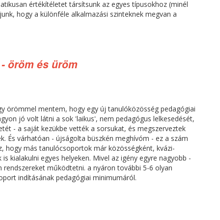
matikusan értékítéletet társítsunk az egyes típusokhoz (minél
unk, hogy a különféle alkalmazási szinteknek megvan a
 - öröm és üröm
agy örömmel mentem, hogy egy új tanulóközösség pedagógiai
on jó volt látni a sok 'laikus', nem pedagógus lelkesedését,
zetét - a saját kezükbe vették a sorsukat, és megszerveztek
ek. És várhatóan - újságolta büszkén meghívóm - ez a szám
ez, hogy más tanulócsoportok már közösségként, kvázi-
is kialakulni egyes helyeken. Mivel az igény egyre nagyobb -
n rendszereket működtetni. a nyáron további 5-6 olyan
soport indításának pedagógiai minimumáról.