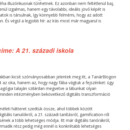
éha illuzórikusnak tűnhetnek. Ez azonban nem feltétlenül baj,
enül izgalmas, hanem egy távolabbi, ideális jövő képét is
atok is társulnak, így könnyebb felmérni, hogy az adott
 És végül a legjobb hír: az írás most már magyarul is
íme: A 21. századi iskola
zakban kicsit szórványosabban jelentek meg itt, a TanárBlogon
t az oka, hanem az, hogy nagy fába vágtuk a fejszénket: úgy
edagógia talaján szilárdan megvetve a lábunkat olyan
n minden intézményben bekövetkező digitális transzformáció
lméleti hátteret szedtük össze, ahol többek között
itális tanulókról, a 21. századi tanításról, gamification-ről
ésének a több lehetséges módja. Itt már digitális tanórákról,
harmadik rész pedig még ennél is konkrétabb lehetséges