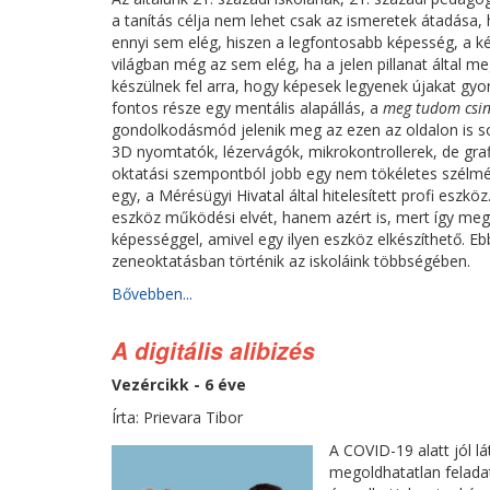
a tanítás célja nem lehet csak az ismeretek átadása
ennyi sem elég, hiszen a legfontosabb képesség, a k
világban még az sem elég, ha a jelen pillanat által m
készülnek fel arra, hogy képesek legyenek újakat gy
fontos része egy mentális alapállás, a
meg tudom csin
gondolkodásmód jelenik meg az ezen az oldalon is 
3D nyomtatók, lézervágók, mikrokontrollerek, de graf
oktatási szempontból jobb egy nem tökéletes szélmé
egy, a Mérésügyi Hivatal által hitelesített profi esz
eszköz működési elvét, hanem azért is, mert így meg
képességgel, amivel egy ilyen eszköz elkészíthető. E
zeneoktatásban történik az iskoláink többségében.
Bővebben...
A digitális alibizés
Vezércikk - 6 éve
Írta: Prievara Tibor
A COVID-19 alatt jól lá
megoldhatatlan feladat