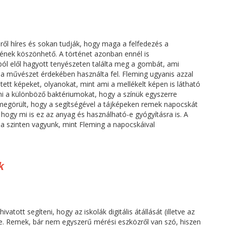
éről híres és sokan tudják, hogy maga a felfedezés a
szének köszönhető. A történet azonban ennél is
ól elől hagyott tenyészeten találta meg a gombát, ami
 a művészet érdekében használta fel. Fleming ugyanis azzal
ett képeket, olyanokat, mint ami a mellékelt képen is látható
eni a különböző baktériumokat, hogy a színük egyszerre
, megörült, hogy a segítségével a tájképeken remek napocskát
i, hogy mi is ez az anyag és használható-e gyógyításra is. A
n a szinten vagyunk, mint Fleming a napocskáival
k
ott segíteni, hogy az iskolák digitális átállását (illetve az
lezze. Remek, bár nem egyszerű mérési eszközről van szó, hiszen