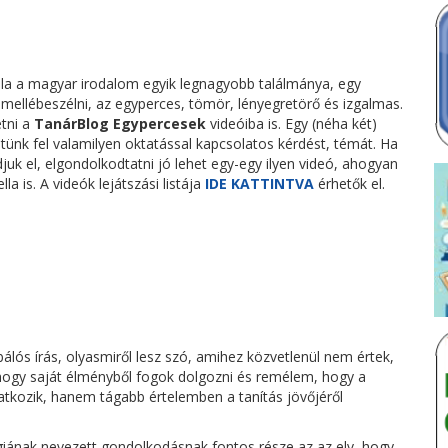
la a magyar irodalom egyik legnagyobb találmánya, egy
mellébeszélni, az egyperces, tömör, lényegretörő és izgalmas.
etni a
TanárBlog Egypercesek
videóiba is. Egy (néha két)
tünk fel valamilyen oktatással kapcsolatos kérdést, témát. Ha
juk el, elgondolkodtatni jó lehet egy-egy ilyen videó, ahogyan
a is. A videók lejátszási listája
IDE KATTINTVA
érhetők el.
álós írás, olyasmiről lesz szó, amihez közvetlenül nem értek,
ogy saját élményből fogok dolgozni és remélem, hogy a
kozik, hanem tágabb értelemben a tanítás jövőjéről
ógiának nevezett gondolkodásnak fontos része az az elv, hogy