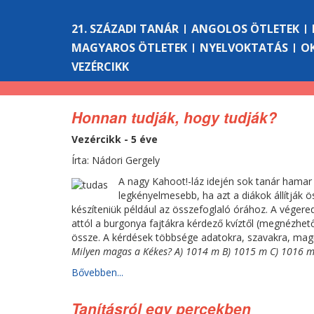
21. SZÁZADI TANÁR
ANGOLOS ÖTLETEK
MAGYAROS ÖTLETEK
NYELVOKTATÁS
O
VEZÉRCIKK
Honnan tudják, hogy tudják?
Vezércikk - 5 éve
Írta: Nádori Gergely
A nagy Kahoot!-láz idején sok tanár hamar 
legkényelmesebb, ha azt a diákok állítják ö
készíteniük például az összefoglaló órához. A véger
attól a burgonya fajtákra kérdező kvíztől (megnézhe
össze. A kérdések többsége adatokra, szavakra, maguk
Milyen magas a Kékes? A) 1014 m B) 1015 m C) 1016 m
Bővebben...
Tanításról egy percekben