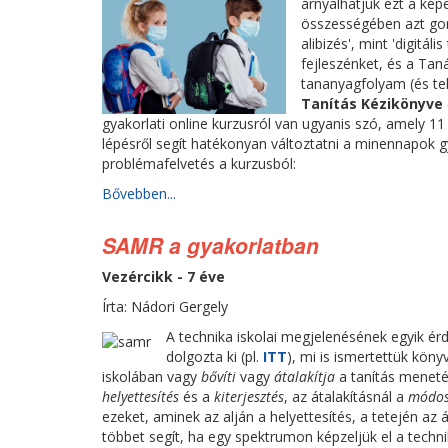
árnyalhatjuk ezt a kép
összességében azt gond
alibizés', mint 'digitá
fejleszénket, és a Ta
tananyagfolyam (és te
Tanítás Kézikönyve
gyakorlati online kurzusról van ugyanis szó, amely 
lépésről segít hatékonyan változtatni a minennapok g
problémafelvetés a kurzusból:
Bővebben...
SAMR a gyakorlatban
Vezércikk - 7 éve
Írta: Nádori Gergely
A technika iskolai megjelenésének egyik ér
dolgozta ki (pl.
ITT
), mi is ismertettük kön
iskolában vagy
bővíti
vagy
átalakítja
a tanítás menetét
helyettesítés
és a
kiterjesztés
, az átalakításnál a
módos
ezeket, aminek az alján a helyettesítés, a tetején az
többet segít, ha egy spektrumon képzeljük el a techni