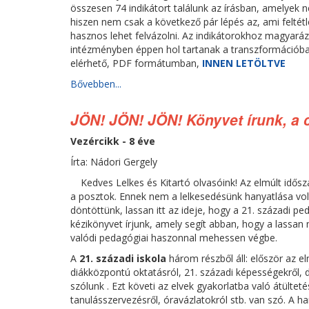
összesen 74 indikátort találunk az írásban, amelyek n
hiszen nem csak a következő pár lépés az, ami feltétl
hasznos lehet felvázolni. Az indikátorokhoz magyaráz
intézményben éppen hol tartanak a transzformációban.
elérhető, PDF formátumban,
INNEN LETÖLTVE
Bővebben...
JÖN! JÖN! JÖN! Könyvet írunk, a c
Vezércikk - 8 éve
Írta: Nádori Gergely
Kedves Lelkes és Kitartó olvasóink! Az elmúlt idős
a posztok. Ennek nem a lelkesedésünk hanyatlása vol
döntöttünk, lassan itt az ideje, hogy a 21. századi p
kézikönyvet írjunk, amely segít abban, hogy a lassa
valódi pedagógiai haszonnal mehessen végbe.
A
21. századi iskola
három részből áll: először az e
diákközpontú oktatásról, 21. századi képességekről, dig
szólunk . Ezt követi az elvek gyakorlatba való átültet
tanulásszervezésről, óravázlatokról stb. van szó. A 