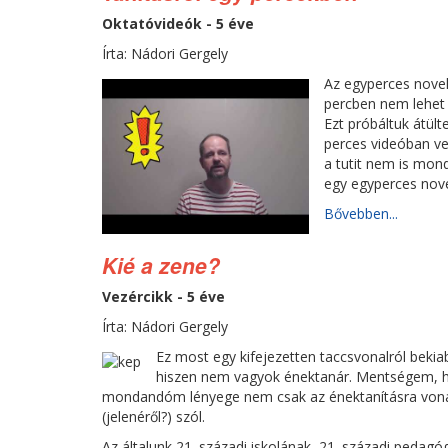
Oktatóvideók - 5 éve
Írta: Nádori Gergely
Az egyperces novel
percben nem lehet 
Ezt próbáltuk átült
perces videóban ve
a tutit nem is mond
egy egyperces novell
Bővebben...
Kié a zene?
Vezércikk - 5 éve
Írta: Nádori Gergely
Ez most egy kifejezetten taccsvonalról bekiab
hiszen nem vagyok énektanár. Mentségem, h
mondandóm lényege nem csak az énektanításra vonat
(jelenéről?) szól.
Az általunk 21. századi iskolának, 21. századi pedag