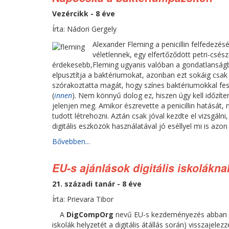
Vezércikk - 8 éve
Írta: Nádori Gergely
Alexander Fleming a penicillin felfedezés
véletlennek, egy elfertőződött petri-csé
érdekesebb,Fleming ugyanis valóban a gondatlanságb
elpusztítja a baktériumokat, azonban ezt sokáig csak
szórakoztatta magát, hogy színes baktériumokkal fest
(
innen
). Nem könnyű dolog ez, hiszen úgy kell időzít
jelenjen meg. Amikor észrevette a penicillin hatását
tudott létrehozni. Aztán csak jóval kezdte el vizsgáln
digitális eszközök használatával jó eséllyel mi is azo
Bővebben...
EU-s ajánlások digitális iskolákna
21. századi tanár - 8 éve
Írta: Prievara Tibor
A
DigCompOrg
nevű EU-s kezdeményezés abban hivat
iskolák helyzetét a digitális átállás során) visszaje