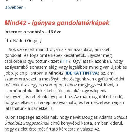
Bővebben...
Mind42 - igényes gondolattérképek
Internet a tanórás - 16 éve
Írta: Nádori Gergely
Sok szó esett már itt olyan alklamazásokról, amikkel
gondolat- és fogalomtérképek készíthetők. Egyszer még
csokorba is gyűjtöttünk tizet (
ITT
). Úgy látszik azonban, hogy
az ilyesmiből sohasem elég, vagy legelábbis mindig van újabb és
jobb. jelen pillantban a
Mind42
(
IDE KATTINTVA
) az, ami
számomra vezeti a mezőnyt. lehetőségünk van együttműködni
másokkal, az egyes csomópontokhoz megjegyzést fűzni, a
csomópontokat linkekkel ellátni, de akár egy wikipedia
bejegyzést is tehetünk egy ponthoz. Az már magától értetődő,
hogy az elkészült térkép beágyazható, és természetesen vígan
játszhatunk a színekkel is.
Külön szépsége az oldalnak, hogy nevét Douglas Adams
Galaxis
Útikalaúz Stopposoknak
című könyvéből kapta, amiben kiderül,
hogy az élet értelmét firtató kérdésre a válasz: 42.