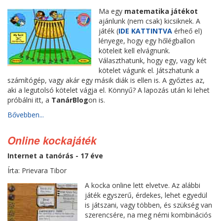
Ma egy
matematika játékot
ajánlunk (nem csak) kicsiknek. A
játék (
IDE KATTINTVA
érheő el)
lényege, hogy egy hőlégballon
köteleit kell elvágnunk.
Választhatunk, hogy egy, vagy két
kötelet vágunk el. Játszhatunk a
számítógép, vagy akár egy másik diák is ellen is. A győztes az,
aki a legutolsó kötelet vágja el. Könnyű? A lapozás után ki lehet
próbálni itt, a
TanárBlog
on is.
Bővebben...
Online kockajáték
Internet a tanórás - 17 éve
Írta: Prievara Tibor
A kocka online lett elvetve. Az alábbi
játék egyszerű, érdekes, lehet egyedül
is játszani, vagy többen, és szükség van
szerencsére, na meg némi kombinációs