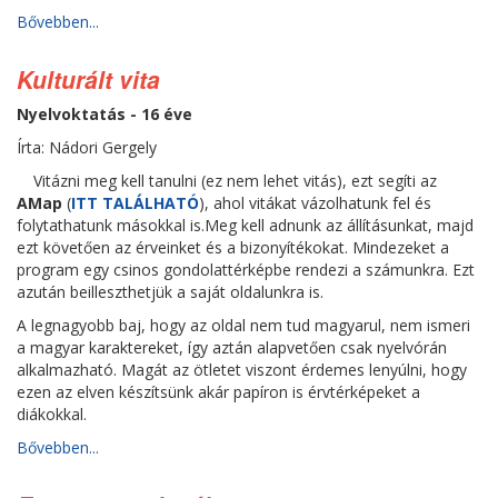
Bővebben...
Kulturált vita
Nyelvoktatás - 16 éve
Írta: Nádori Gergely
Vitázni meg kell tanulni (ez nem lehet vitás), ezt segíti az
AMap
(
ITT TALÁLHATÓ
), ahol vitákat vázolhatunk fel és
folytathatunk másokkal is.Meg kell adnunk az állításunkat, majd
ezt követően az érveinket és a bizonyítékokat. Mindezeket a
program egy csinos gondolattérképbe rendezi a számunkra. Ezt
azután beilleszthetjük a saját oldalunkra is.
A legnagyobb baj, hogy az oldal nem tud magyarul, nem ismeri
a magyar karaktereket, így aztán alapvetően csak nyelvórán
alkalmazható. Magát az ötletet viszont érdemes lenyúlni, hogy
ezen az elven készítsünk akár papíron is érvtérképeket a
diákokkal.
Bővebben...