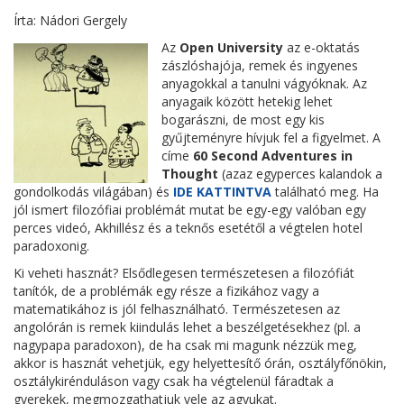
Írta: Nádori Gergely
Az
Open University
az e-oktatás
zászlóshajója, remek és ingyenes
anyagokkal a tanulni vágyóknak. Az
anyagaik között hetekig lehet
bogarászni, de most egy kis
gyűjteményre hívjuk fel a figyelmet. A
címe
60 Second Adventures in
Thought
(azaz egyperces kalandok a
gondolkodás világában) és
IDE KATTINTVA
található meg. Ha
jól ismert filozófiai problémát mutat be egy-egy valóban egy
perces videó, Akhillész és a teknős esetétől a végtelen hotel
paradoxonig.
Ki veheti hasznát? Elsődlegesen természetesen a filozófiát
tanítók, de a problémák egy része a fizikához vagy a
matematikához is jól felhasználható. Természetesen az
angolórán is remek kiindulás lehet a beszélgetésekhez (pl. a
nagypapa paradoxon), de ha csak mi magunk nézzük meg,
akkor is hasznát vehetjük, egy helyettesítő órán, osztályfőnökin,
osztálykirénduláson vagy csak ha végtelenül fáradtak a
gyerekek, megmozgathatjuk vele az agyukat.