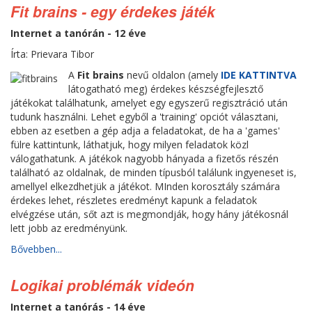
Fit brains - egy érdekes játék
Internet a tanórán - 12 éve
Írta: Prievara Tibor
A
Fit brains
nevű oldalon (amely
IDE KATTINTVA
látogatható meg) érdekes készségfejlesztő
játékokat találhatunk, amelyet egy egyszerű regisztráció után
tudunk használni. Lehet egyből a 'training' opciót választani,
ebben az esetben a gép adja a feladatokat, de ha a 'games'
fülre kattintunk, láthatjuk, hogy milyen feladatok közl
válogathatunk. A játékok nagyobb hányada a fizetős részén
található az oldalnak, de minden típusból találunk ingyeneset is,
amellyel elkezdhetjük a játékot. MInden korosztály számára
érdekes lehet, részletes eredményt kapunk a feladatok
elvégzése után, sőt azt is megmondják, hogy hány játékosnál
lett jobb az eredményünk.
Bővebben...
Logikai problémák videón
Internet a tanórás - 14 éve