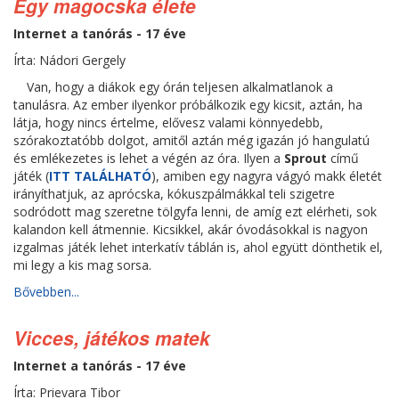
Egy magocska élete
Internet a tanórás - 17 éve
Írta: Nádori Gergely
Van, hogy a diákok egy órán teljesen alkalmatlanok a
tanulásra. Az ember ilyenkor próbálkozik egy kicsit, aztán, ha
látja, hogy nincs értelme, elővesz valami könnyedebb,
szórakoztatóbb dolgot, amitől aztán még igazán jó hangulatú
és emlékezetes is lehet a végén az óra. Ilyen a
Sprout
című
játék (
ITT TALÁLHATÓ
), amiben egy nagyra vágyó makk életét
irányíthatjuk, az aprócska, kókuszpálmákkal teli szigetre
sodródott mag szeretne tölgyfa lenni, de amíg ezt elérheti, sok
kalandon kell átmennie. Kicsikkel, akár óvodásokkal is nagyon
izgalmas játék lehet interkatív táblán is, ahol együtt dönthetik el,
mi legy a kis mag sorsa.
Bővebben...
Vicces, játékos matek
Internet a tanórás - 17 éve
Írta: Prievara Tibor