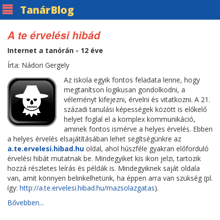
Tanár
Blog
A te érvelési hibád
Internet a tanórán - 12 éve
Írta: Nádori Gergely
Az iskola egyik fontos feladata lenne, hogy
megtanítson logikusan gondolkodni, a
véleményt kifejezni, érvelni és vitatkozni. A 21.
századi tanulási képességek között is előkelő
helyet foglal el a komplex kommunikáció,
aminek fontos ismérve a helyes érvelés. Ebben
a helyes érvelés elsajátításában lehet segítségünkre az
a.te.ervelesi.hibad.hu
oldal, ahol húszféle gyakran előforduló
érvelési hibát mutatnak be. Mindegyiket kis ikon jelzi, tartozik
hozzá részletes leírás és példák is. Mindegyiknek saját oldala
van, amit könnyen belinkelhetünk, ha éppen arra van szükség (pl.
így:
http://a.te.ervelesi.hibad.hu/mazsolazgatas
).
Bővebben...