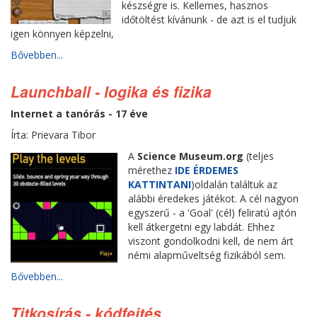
készségre is. Kellemes, hasznos
időtöltést kívánunk - de azt is el tudjuk
igen könnyen képzelni,
Bővebben...
Launchball - logika és fizika
Internet a tanórás - 17 éve
Írta: Prievara Tibor
A
Science Museum.org
(teljes
mérethez
IDE ÉRDEMES
KATTINTANI
)oldalán találtuk az
alábbi éredekes játékot. A cél nagyon
egyszerű - a 'Goal' (cél) feliratú ajtón
kell átkergetni egy labdát. Ehhez
viszont gondolkodni kell, de nem árt
némi alapműveltség fizikából sem.
Bővebben...
Titkosírás - kódfejtés