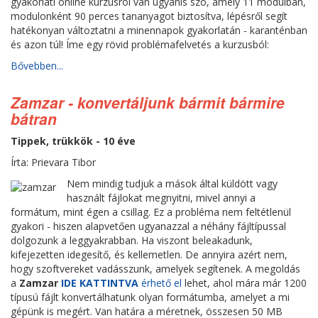
gyakorlati online kurzusról van ugyanis szó, amely 11 modulban,
modulonként 90 perces tananyagot biztosítva, lépésről segít
hatékonyan változtatni a minennapok gyakorlatán - karanténban
és azon túl! Íme egy rövid problémafelvetés a kurzusból:
Bővebben...
Zamzar - konvertáljunk bármit bármire
bátran
Tippek, trükkök - 10 éve
Írta: Prievara Tibor
Nem mindig tudjuk a mások által küldött vagy
használt fájlokat megnyitni, mivel annyi a
formátum, mint égen a csillag. Ez a probléma nem feltétlenül
gyakori - hiszen alapvetően ugyanazzal a néhány fájltípussal
dolgozunk a leggyakrabban. Ha viszont beleakadunk,
kifejezetten idegesítő, és kellemetlen. De annyira azért nem,
hogy szoftvereket vadásszunk, amelyek segítenek. A megoldás
a
Zamzar
IDE KATTINTVA
érhető el
lehet, ahol mára már 1200
típusú fájlt konvertálhatunk olyan formátumba, amelyet a mi
gépünk is megért. Van határa a méretnek, összesen 50 MB