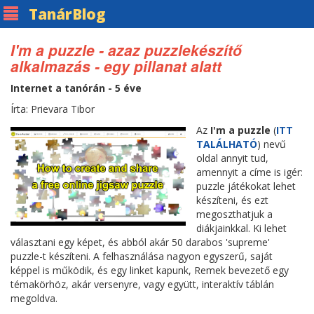
Tanár
Blog
I'm a puzzle - azaz puzzlekészítő
alkalmazás - egy pillanat alatt
Internet a tanórán - 5 éve
Írta: Prievara Tibor
Az
I'm a puzzle
(
ITT
TALÁLHATÓ
) nevű
oldal annyit tud,
amennyit a címe is igér:
puzzle játékokat lehet
készíteni, és ezt
megoszthatjuk a
diákjainkkal. Ki lehet
választani egy képet, és abból akár 50 darabos 'supreme'
puzzle-t készíteni. A felhasználása nagyon egyszerű, saját
képpel is működik, és egy linket kapunk, Remek bevezető egy
témakörhöz, akár versenyre, vagy együtt, interaktív táblán
megoldva.