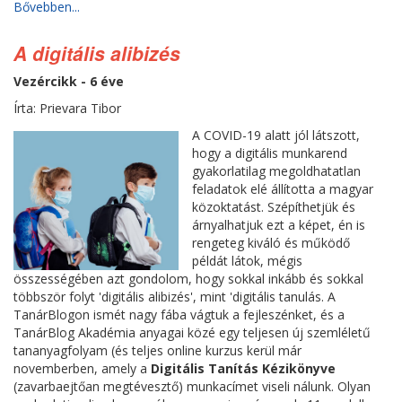
Bővebben...
A digitális alibizés
Vezércikk - 6 éve
Írta: Prievara Tibor
A COVID-19 alatt jól látszott,
hogy a digitális munkarend
gyakorlatilag megoldhatatlan
feladatok elé állította a magyar
közoktatást. Szépíthetjük és
árnyalhatjuk ezt a képet, én is
rengeteg kiváló és működő
példát látok, mégis
összességében azt gondolom, hogy sokkal inkább és sokkal
többször folyt 'digitális alibizés', mint 'digitális tanulás. A
TanárBlogon ismét nagy fába vágtuk a fejleszénket, és a
TanárBlog Akadémia anyagai közé egy teljesen új szemléletű
tananyagfolyam (és teljes online kurzus kerül már
novemberben, amely a
Digitális Tanítás Kézikönyve
(zavarbaejtőan megtévesztő) munkacímet viseli nálunk. Olyan