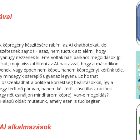
ával
 képregény készítésére rábírni az AI chatbotokat, de
szétesnek sajnos - azaz, nem tudtuk azt elérni, hogy
yanúgy nézzenek ki. Erre voltak házi barkács megoldások (pl.
ockát, majd visszatölteni az AI-nak azzal, hogy a másodikon
yenek, vagy éppen nem képet, hanem képregényt kérünk tőle,
gy mindegyik szereplő ugyanaz legyen). Ez hozhat
összeakadhat a politikai korrektség beállításokkal, így a
 férfi-nő pár van, hanem két férfi - lásd illusztrációnk
hogy nőt csináljon mindhárom képre). Van-e megoldás?
-alapú oldalt mutatunk, amely ezen is tud segíteni.
AI alkalmazások