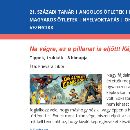
21. SZÁZADI TANÁR
ANGOLOS ÖTLETEK
MAGYAROS ÖTLETEK
NYELVOKTATÁS
O
VEZÉRCIKK
Na végre, ez a pillanat is eljött! 
Tippek, trükkök - 8 hónapja
Írta: Prievara Tibor
Nagy fájdal
értették meg
ugyanazok a 
képkockán m
volt. Sokszo
nem lehetet 
foglalkozz vele, hogy máshogy néz ki, vagy éppen a
történettel'. Ennek most talán vége, hiszen eljött az
mit kell tenni ahhoz, hogy kiváló képregényeket készí