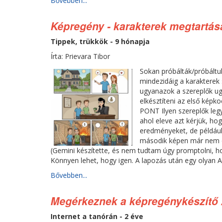
Bővebben...
Képregény - karakterek megtartás
Tippek, trükkök - 9 hónapja
Írta: Prievara Tibor
Sokan próbálták/próbáltuk
mindezidáig a karakterek 
ugyanazok a szereplők ug
elkésztíteni az első képk
PONT Ilyen szereplők leg
ahol eleve azt kérjük, ho
eredményeket, de például 
második képen már nem egy
(Gemini készítette, és nem tudtam úgy promptolni, 
Könnyen lehet, hogy igen. A lapozás után egy olyan AI
Bővebben...
Megérkeznek a képregénykészítő 
Internet a tanórán - 2 éve