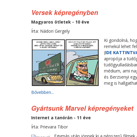
Versek képregényben
Magyaros ötletek - 10 éve
Írta: Nádori Gergely
Ki gondolná, ho
remekül lehet fe
(
IDE KATTINTV
apropója a tüdőg
tüdőgyulladásba
médium, ami nag
és Berzsenyi egy
meg is hallgathat
Bővebben...
Gyártsunk Marvel képregényeket
Internet a tanórán - 11 éve
Írta: Prievara Tibor
Egymás után jönnek ki a népszerű filmek 