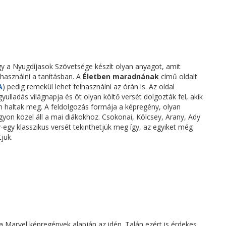
gy a Nyugdíjasok Szövetsége készít olyan anyagot, amit
lhasználni a tanításban. A
Életben maradnának
című oldalt
A
) pedig remekül lehet felhasználni az órán is. Az oldal
yulladás világnapja és öt olyan költő versét dolgozták fel, akik
n haltak meg. A feldolgozás formája a képregény, olyan
yon közel áll a mai diákokhoz. Csokonai, Kölcsey, Arany, Ady
-egy klasszikus versét tekinthetjük meg így, az egyiket még
juk.
a Marvel képregények alapján az idén. Talán ezért is érdekes