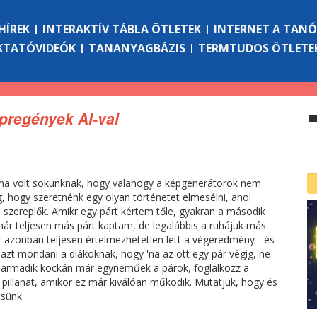
HÍREK
INTERAKTÍV TÁBLA ÖTLETEK
INTERNET A TAN
KTATÓVIDEÓK
TANANYAGBÁZIS
TERMTUDOS ÖTLETE
Képregények AI-val
ma volt sokunknak, hogy valahogy a képgenerátorok nem
, hogy szeretnénk egy olyan történetet elmesélni, ahol
szereplők. Amikr egy párt kértem tőle, gyakran a második
ár teljesen más párt kaptam, de legalábbis a ruhájuk más
r azonban teljesen értelmezhetetlen lett a végeredmény - és
azt mondani a diákoknak, hogy 'na az ott egy pár végig, ne
 harmadik kockán már egyneműek a párok, foglalkozz a
 a pillanat, amikor ez már kiválóan működik. Mutatjuk, hogy és
tsünk.