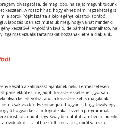
képregény olvasgatása, de még jobb, ha saját magunk tudunk
t készíteni. A rossz hír az, hogy ehhez némi rajztehetség is
mi e sorok íróját kizárta a képregényt készítők sorából.
g! A lapozás után azt mutatjuk meg, hogy válhat mindenki
egény-készítővé. Angolórán kiváló, de bárhol használható, ha
gy izgalmas vizuális tartalmakat hozzanak létre a diákjaink.
tból
egény készítő alkalmazást ajánlanék neki. Természetesen
tt panelekből és megadott karakterekkel lehet gyorsan
eki olyan kellett volna, ahol a karaktereiket is maguknak
 nem csak viccből. Eszembe jutott ugyanis, hogy tavaly egy
gy ő hogyan készít infografikákat ezzel a programmal.
sére most közreadott egy Sway bemutatót, amiben mindenki
tatóvideókat is talál hozzá. Itt mutatjuk, miről van szó: