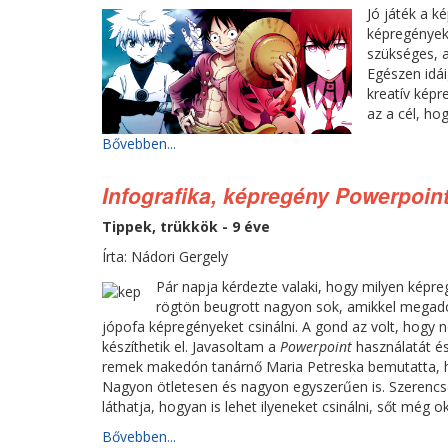
Jó játék a 
képregényeke
szükséges, a
Egészen idái
kreatív képr
az a cél, ho
Bővebben...
Infografika, képregény Powerpoin
Tippek, trükkök - 9 éve
Írta: Nádori Gergely
Pár napja kérdezte valaki, hogy milyen képr
rögtön beugrott nagyon sok, amikkel megado
jópofa képregényeket csinálni. A gond az volt, hogy n
készíthetik el. Javasoltam a
Powerpoint
használatát és
remek makedón tanárnő Maria Petreska bemutatta, ho
Nagyon ötletesen és nagyon egyszerűen is. Szerenc
láthatja, hogyan is lehet ilyeneket csinálni, sőt még ok
Bővebben...