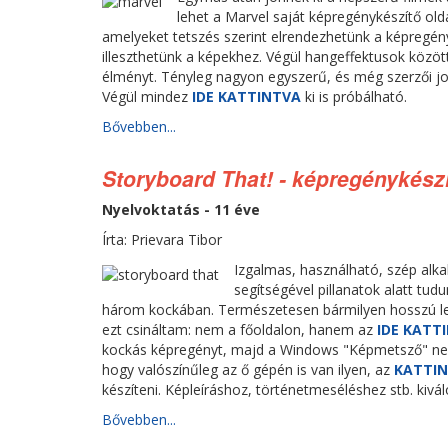
lehet a Marvel saját képregénykészítő old
amelyeket tetszés szerint elrendezhetünk a képregény 
illeszthetünk a képekhez. Végül hangeffektusok között
élményt. Tényleg nagyon egyszerű, és még szerzői jo
Végül mindez
IDE KATTINTVA
ki is próbálható.
Bővebben...
Storyboard That! - képregénykész
Nyelvoktatás - 11 éve
Írta: Prievara Tibor
Izgalmas, használható, szép alk
segítségével pillanatok alatt tu
három kockában. Természetesen bármilyen hosszú le
ezt csináltam: nem a főoldalon, hanem az
IDE KATT
kockás képregényt, majd a Windows "Képmetsző" nevű
hogy valószínűleg az ő gépén is van ilyen, az
KATTIN
készíteni. Képleíráshoz, történetmeséléshez stb. kivá
Bővebben...