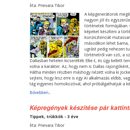
Írta: Prievara Tibor
A képgenerátorok megér
nagyon jól és egyszerűen
történetek formájában. 
képeket készíteni a tör
konzisztenciát mutassan
másodikon lehet barna, 
ugrást pedig nehezen tu
történetről van szó, a 
Dallasban hirtelen kicserélték Ellie-t, és úgy kellett t
volna a karakter. Az, hogy nem is Dallas rajongóként,
Hátha minden részben máshogy nézett volna ki Jockey
sejteni, hogy lesz erre is egy AI alkalmazás előbb, v
tág ingyenes homokozóval, ahol próbálgathatjuk a k
Bővebben...
Képregények készítése pár kattint
Tippek, trükkök - 3 éve
Írta: Prievara Tibor