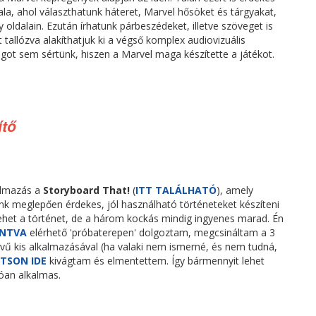
ala, ahol választhatunk háteret, Marvel hősöket és tárgyakat,
oldalain. Ezután írhatunk párbeszédeket, illetve szöveget is
 tallózva alakíthatjuk ki a végső komplex audiovizuális
got sem sértünk, hiszen a Marvel maga készítette a játékot.
ítő
almazás a
Storyboard That!
(
ITT TALÁLHATÓ
), amely
dunk meglepően érdekes, jól használható történeteket készíteni
het a történet, de a három kockás mindig ingyenes marad. Én
INTVA
elérhető 'próbaterepen' dolgoztam, megcsináltam a 3
 kis alkalmazásával (ha valaki nem ismerné, és nem tudná,
TSON IDE
kivágtam és elmentettem. Így bármennyit lehet
lóan alkalmas.