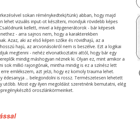
kezésével sokan réménykedtek(/tünk) abban, hogy majd
 lehet vizuális input-ot készíteni, mondjuk rövidebb képes
Csalódnunk kellett, mivel a képgenerátorok - bár képesek
ténethez - arra sajnos nem, hogy a karakterekben
ak. Azaz, aki az első képen szőke és rövidhajú, az a
hosszú hajú, az arcvonásokról nem is beszélve. Ezt a logikai
djuk megtenni - nehéz elvonatkoztatni attól, hogy bár egy
szereplők mindig máshogyan néznek ki. Olyan ez, mint amikor a
enni sok millió rajongónak, mintha mindig is ez a színész lett
 erre emlékszem, azt jelzi, hogy ez komoly trauma lehet.
 édesanyja ... belegondolni is rossz. Természetesen lehetett
agy utóbb. Most egy ilyen megoldást szeretnénk bemutatni, elég
épregénykészítő oroszlánkörmeinket.
ással