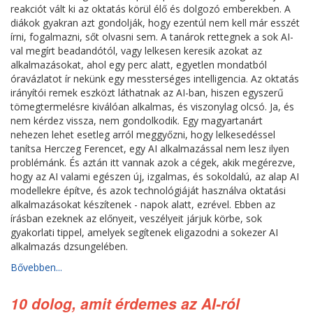
reakciót vált ki az oktatás körül élő és dolgozó emberekben. A
diákok gyakran azt gondolják, hogy ezentúl nem kell már esszét
írni, fogalmazni, sőt olvasni sem. A tanárok rettegnek a sok AI-
val megírt beadandótól, vagy lelkesen keresik azokat az
alkalmazásokat, ahol egy perc alatt, egyetlen mondatból
óravázlatot ír nekünk egy messterséges intelligencia. Az oktatás
irányítói remek eszközt láthatnak az AI-ban, hiszen egyszerű
tömegtermelésre kiválóan alkalmas, és viszonylag olcsó. Ja, és
nem kérdez vissza, nem gondolkodik. Egy magyartanárt
nehezen lehet esetleg arról meggyőzni, hogy lelkesedéssel
tanítsa Herczeg Ferencet, egy AI alkalmazással nem lesz ilyen
problémánk. És aztán itt vannak azok a cégek, akik megérezve,
hogy az AI valami egészen új, izgalmas, és sokoldalú, az alap AI
modellekre építve, és azok technológiáját használva oktatási
alkalmazásokat készítenek - napok alatt, ezrével. Ebben az
írásban ezeknek az előnyeit, veszélyeit járjuk körbe, sok
gyakorlati tippel, amelyek segítenek eligazodni a sokezer AI
alkalmazás dzsungelében.
Bővebben...
10 dolog, amit érdemes az AI-ról