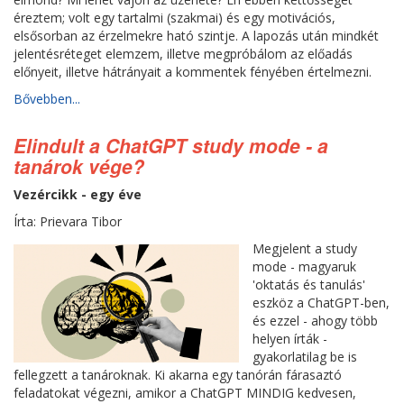
éreztem; volt egy tartalmi (szakmai) és egy motivációs,
elsősorban az érzelmekre ható szintje. A lapozás után mindkét
jelentésréteget elemzem, illetve megpróbálom az előadás
előnyeit, illetve hátrányait a kommentek fényében értelmezni.
Bővebben...
Elindult a ChatGPT study mode - a
tanárok vége?
Vezércikk - egy éve
Írta: Prievara Tibor
Megjelent a study
mode - magyaruk
'oktatás és tanulás'
eszköz a ChatGPT-ben,
és ezzel - ahogy több
helyen írták -
gyakorlatilag be is
fellegzett a tanároknak. Ki akarna egy tanórán fárasaztó
feladatokat végezni, amikor a ChatGPT MINDIG kedvesen,