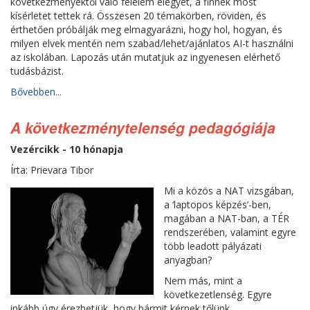
következményektől való félelem elegyét, a finnek most
kísérletet tettek rá. Összesen 20 témakörben, röviden, és
érthetően próbálják meg elmagyarázni, hogy hol, hogyan, és
milyen elvek mentén nem szabad/lehet/ajánlatos AI-t használni
az iskolában. Lapozás után mutatjuk az ingyenesen elérhető
tudásbázist.
Bővebben...
A következménytelenség pedagógiája
Vezércikk - 10 hónapja
Írta: Prievara Tibor
Mi a közös a NAT vizsgában,
a ‘laptopos képzés’-ben,
magában a NAT-ban, a TÉR
rendszerében, valamint egyre
több leadott pályázati
anyagban?
Nem más, mint a
következetlenség. Egyre
inkább úgy érezhetjük, hogy bármit kérnek tőlünk,