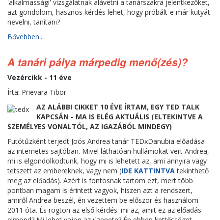
'alkalmassági' vizsgálatnak alávetni a tanárszakra jelentkezőket,
azt gondolom, hasznos kérdés lehet, hogy próbált-e már kutyát
nevelni, tanítani?
Bővebben...
A tanári pálya márpedig menő(zés)?
Vezércikk - 11 éve
Írta: Prievara Tibor
AZ ALÁBBI CIKKET 10 ÉVE ÍRTAM, EGY TED TALK
KAPCSÁN - MA IS ELÉG AKTUÁLIS (ELTEKINTVE A
SZEMÉLYES VONALTÓL, AZ IGAZÁBÓL MINDEGY)
Futótűzként terjedt Joós Andrea tanár TEDxDanubia előadása
az internetes sajtóban. Mivel láthatóan hullámokat vert Andrea,
mi is elgondolkodtunk, hogy mi is lehetett az, ami annyira vagy
tetszett az embereknek, vagy nem (
IDE KATTINTVA
tekinthető
meg az előadás). Azért is fontosnak tartom ezt, mert több
pontban magam is érintett vagyok, hiszen azt a rendszert,
amiről Andrea beszél, én vezettem be először és használom
2011 óta. És rögtön az első kérdés: mi az, amit ez az előadás
elmond? Mi lehet vajon az üzenete? Én ebben kettősséget