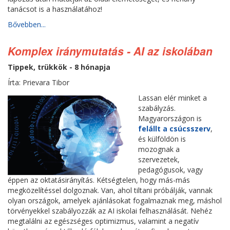
tanácsot is a használatához!
Bővebben...
Komplex iránymutatás - AI az iskolában
Tippek, trükkök - 8 hónapja
Írta: Prievara Tibor
Lassan elér minket a
szabályzás.
Magyarországon is
felállt a csúcsszerv
,
és külföldön is
mozognak a
szervezetek,
pedagógusok, vagy
éppen az oktatásirányítás. Kétségtelen, hogy más-más
megközelítéssel dolgoznak. Van, ahol tiltani próbálják, vannak
olyan országok, amelyek ajánlásokat fogalmaznak meg, máshol
törvényekkel szabályozzák az AI iskolai felhasználását. Nehéz
megtalálni az egészséges optimizmus, valamint a negatív