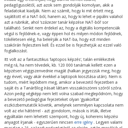
pedagógusoktól, azt azok sem gondolják komolyan, akik a
feladatokat kiadják. Nem az számít, hogy ki mit értett meg,
sajátított el a NAT-ból, hanem az, hogy ki lehet-e pipálni valahol
azt a rubrikát, ahol ‘százezer tanár képzése NAT-ból’ sor
található. Senkit nem érdekel az, hogy a digitális kompetenciák
végül is fejlődnek-e, vagy éppen hol és milyen módon fejlődnek,
tökéletesen elég, ha beleírják a NAT-ba, hogy ezt minden
szakórán fejleszteni kell. És ezzel be is fejezhetjük az ezzel való
foglalkozást.
Itt volt az a fantasztikus ‘laptopos képzés’, talán emlékeztek
még rá, ha nem tévedek, kb. 120 000 tanárnak kellett ezen a
képzésen végigszenvednie magát (halkan jegyezzük meg, hogy
egy évvel, vagy akár évekkel a laptopok kiosztása után). Nem is
tudom, miért lepődtem meg, amikor a bevezető fejezetben a
saját és a TanárBlog írásait láttam visszaköszönni szóról szóra.
Azon pedig végképp nem lett volna szabad meglepődnöm, hogy
a bevezető pedagógiai fejezeteket olyan ‘gyakorltai’
eszközbemutatók követik, amelynek semmilyen kapcsolata nem
volt az elvi háttérrel - azt gondolom, mások is írták, illetve
egyáltalán nem lehetett szempont, hogy új, koherens képzési
anyagot írjanak - egyszerűen nincsen
erre igény
. Legyen valami
maszlag a 21. századi pedagógiáról az elején, aztán meséljük el,