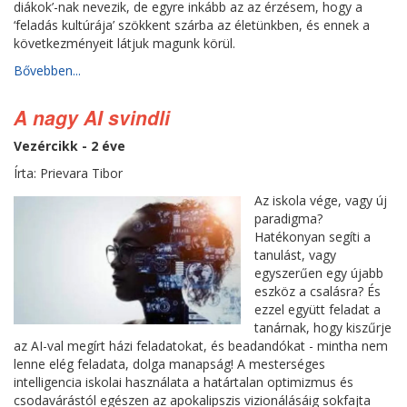
diákok’-nak nevezik, de egyre inkább az az érzésem, hogy a
‘feladás kultúrája’ szökkent szárba az életünkben, és ennek a
következményeit látjuk magunk körül.
Bővebben...
A nagy AI svindli
Vezércikk - 2 éve
Írta: Prievara Tibor
Az iskola vége, vagy új
paradigma?
Hatékonyan segíti a
tanulást, vagy
egyszerűen egy újabb
eszköz a csalásra? És
ezzel együtt feladat a
tanárnak, hogy kiszűrje
az AI-val megírt házi feladatokat, és beadandókat - mintha nem
lenne elég feladata, dolga manapság! A mesterséges
intelligencia iskolai használata a határtalan optimizmus és
csodavárástól egészen az apokalipszis vizionálásáig sokfajta