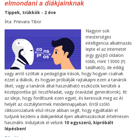
elmondani a diákjainknak
Tippek, trükkök - 2 éve
Írta: Prievara Tibor
Nagyon sok
mesterséges
intelligencia alkalmazás
lepte el az internetet
(egy gyűjtő oldalon
több, mint 13000 (!!)
található), de eddig
vagy arról szóltak a pedagógiai írások, hogy hogyan csalnak
ezzel a diákok, és hogyan próbálják rajtakapni ezen a tanárok
őket, vagy a tanárok által használható eszközök kerültek a
középpontba (pl. tesztfeladat, vagy óravázlat generátorok). Itt
az ideje, hogy fordítsunk ezen egyet, és keressük meg az AI
helyét az osztálytermek mindennapjaiban. Erről szóló
cikksorozatunk első része abban segít, hogy egyáltalán el
tudjunk kezdeni a diákjainkkal ilyen alkalmazásokat értelmesen
használni. Induljatok el velünk
10 egyszerű, kipróbált
lépésben!