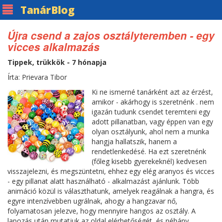
Tanár
Blog
Újra csend a zajos osztályteremben - egy
vicces alkalmazás
Tippek, trükkök - 7 hónapja
Írta: Prievara Tibor
Ki ne ismerné tanárként azt az érzést,
amikor - akárhogy is szeretnénk . nem
igazán tudunk csendet teremteni egy
adott pillanatban, vagy éppen van egy
olyan osztályunk, ahol nem a munka
hangja hallatszik, hanem a
rendetlenkedésé. Ha ezt szeretnénk
(főleg kisebb gyerekeknél) kedvesen
visszajelezni, és megszüntetni, ehhez egy elég aranyos és vicces
- egy pillanat alatt használható - alkalmazást ajánlunk. Több
animáció közül is választhatunk, amelyek reagálnak a hangra, és
egyre intenzívebben ugrálnak, ahogy a hangzavar nő,
folyamatosan jelezve, hogy mennyire hangos az osztály. A
lapozás után mutatjuk az oldal elérhetőségét, és néhány