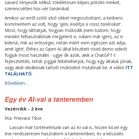
zavaró tényezők nélkül, tökéletesen képes pótolni minket,
szerencsétlen hús-vér tanárokat.
Amikor az erről szóló első cikket megosztottam, a kedvenc
kommentem az volt, hogy
'igen, kiváltja a rossz tanárokat
'.
Most, hogy láthatjuk, hogyan működik (nem tudom, hogy
minden felhasználónak megjelent-e, nálam már igen), az is
kiderül, mik az erősségei, netán miért nem egészen azt adja,
amit ígért. Ehhez az Open AI által készített rövid demo videót
fogjuk most használni - ugye ők azok, akik a ChatGPT-t
fejlesztették, tehát joggal feltételhetjük, hogy egy általuk jónak,
vagy akár ideálisnak tartott működést mutatnak be. A videó
ITT
TALÁLHATÓ
.
Bővebben...
Egy év AI-val a tanteremben
Vezércikk - 2 éve
Írta: Prievara Tibor
Lassan már történelmünk van az AI-val is, hiszen közel egy
éve rendszeresen használom a tanteremben, és a készülés