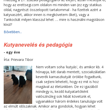
hogy az erettsegi.com oldalon mi minden van (ez egy statikus
oldal, nagyrészt összelopott tartalommal - ha fizettek azért a
katyvaszért, akkor innen is megkövetem őket), vagy a
Tankockát milyen klasszul lehet …. mire is használni magoláson
kívül?
Bővebben...
Kutyanevelés és pedagógia
- egy éve
Írta: Prievara Tibor
Nem voltam soha 'kutyás', és amikor kb. 4
hónapja, két darab mentett, szocializálatlan
keverék kamaszkutyát örökbe fogadtunk,
csak sejteni lehetett, hogy ez mit is hoz
magával az életünkben. De ez igazából
mindegy is, kezdő kutyatartóként
valószínűleg sok hibát követünk el,
ugyanakkor három érdekes tanulsága volt
az elmúlt időszaknak. Amikor arra gondolok, hogyan lehet