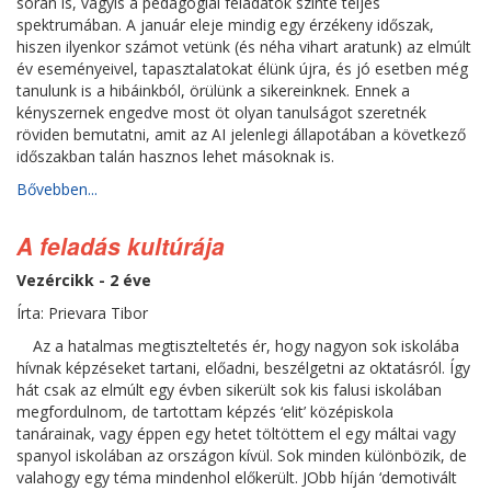
során is, vagyis a pedagógiai feladatok szinte teljes
spektrumában. A január eleje mindig egy érzékeny időszak,
hiszen ilyenkor számot vetünk (és néha vihart aratunk) az elmúlt
év eseményeivel, tapasztalatokat élünk újra, és jó esetben még
tanulunk is a hibáinkból, örülünk a sikereinknek. Ennek a
kényszernek engedve most öt olyan tanulságot szeretnék
röviden bemutatni, amit az AI jelenlegi állapotában a következő
időszakban talán hasznos lehet másoknak is.
Bővebben...
A feladás kultúrája
Vezércikk - 2 éve
Írta: Prievara Tibor
Az a hatalmas megtiszteltetés ér, hogy nagyon sok iskolába
hívnak képzéseket tartani, előadni, beszélgetni az oktatásról. Így
hát csak az elmúlt egy évben sikerült sok kis falusi iskolában
megfordulnom, de tartottam képzés ‘elit’ középiskola
tanárainak, vagy éppen egy hetet töltöttem el egy máltai vagy
spanyol iskolában az országon kívül. Sok minden különbözik, de
valahogy egy téma mindenhol előkerült. JObb híján ‘demotivált