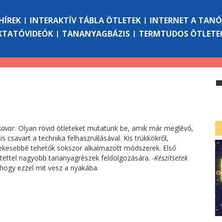
HÍREK
INTERAKTÍV TÁBLA ÖTLETEK
INTERNET A TAN
KTATÓVIDEÓK
TANANYAGBÁZIS
TERMTUDOS ÖTLETE
savar
. Olyan rövid ötleteket mutatunk be, amik már meglévő,
 csavart a technika felhasználásával. Kis trükkökről,
dekesebbé tehetők sokszor alkalmazott módszerek. Első
etettel nagyobb tananyagrészek feldolgozására.
-Készítsetek
 hogy ezzel mit vesz a nyakába.