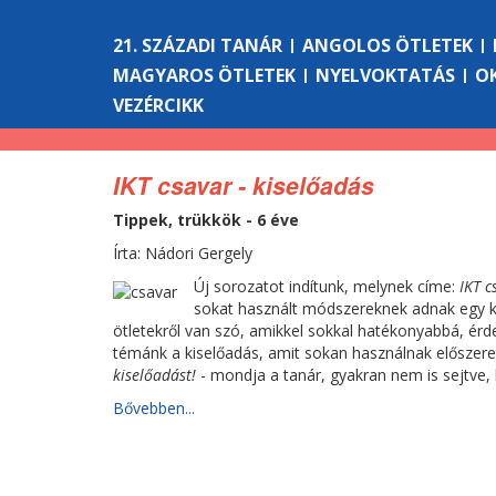
21. SZÁZADI TANÁR
ANGOLOS ÖTLETEK
MAGYAROS ÖTLETEK
NYELVOKTATÁS
O
VEZÉRCIKK
IKT csavar - kiselőadás
Tippek, trükkök - 6 éve
Írta: Nádori Gergely
Új sorozatot indítunk, melynek címe:
IKT c
sokat használt módszereknek adnak egy kis
ötletekről van szó, amikkel sokkal hatékonyabbá, ér
témánk a kiselőadás, amit sokan használnak előszer
kiselőadást!
- mondja a tanár, gyakran nem is sejtve,
Bővebben...