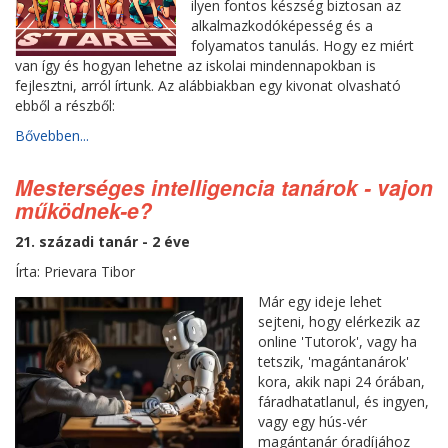
ilyen fontos készség biztosan az
alkalmazkodóképesség és a
folyamatos tanulás. Hogy ez miért
van így és hogyan lehetne az iskolai mindennapokban is
fejlesztni, arról írtunk. Az alábbiakban egy kivonat olvasható
ebből a részből:
Bővebben...
Mesterséges intelligencia tanárok - vajon
működnek-e?
21. századi tanár - 2 éve
Írta: Prievara Tibor
Már egy ideje lehet
sejteni, hogy elérkezik az
online 'Tutorok', vagy ha
tetszik, 'magántanárok'
kora, akik napi 24 órában,
fáradhatatlanul, és ingyen,
vagy egy hús-vér
magántanár óradíjához