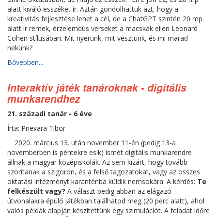
alatt kiváló esszéket ír. Aztán gondolhattuk azt, hogy a
kreativitás fejlesztése lehet a cél, de a ChatGPT szintén 20 mp
alatt ír remek, érzelemdús verseket a macskák ellen Leonard
Cohen stílusában. Mit nyerünk, mit vesztünk, és mi marad
nekünk?
Bővebben...
Interaktív játék tanároknak - digitális
munkarendhez
21. századi tanár - 6 éve
Írta: Prievara Tibor
2020. március 13. után november 11-én (pedig 13-a
novemberben is péntekre esik) ismét digitális munkarendre
állnak a magyar középiskolák. Az sem kizárt, hogy tovább
szorítanak a szigoron, és a felső tagozatokat, vagy az összes
oktatási intézményt karanténba küldik nemsokára. A kérdés:
Te
felkészült vagy?
A választ pedig abban az elágazó
útvonalakra épülő játékban találhatod meg (20 perc alatt), ahol
valós példák alapján készítettünk egy szimulációt. A feladat időre