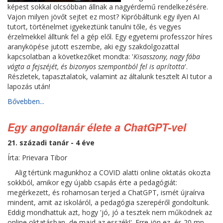
képest sokkal olcsóbban állnak a nagyérdemű rendelkezésére.
Vajon milyen jövőt sejtet ez most? Kipróbáltunk egy ilyen AI
tutort, történelmet igyekeztünk tanulni tőle, és vegyes
érzelmekkel álltunk fel a gép elől. Egy egyetemi professzor híres
aranyköpése jutott eszembe, aki egy szakdolgozattal
kapcsolatban a következőket mondta: '
Kisasszony, nagy fába
vágta a fejszéjét, és bizonyos szempontból fel is aprította
'.
Részletek, tapasztalatok, valamint az általunk tesztelt AI tutor a
lapozás után!
Bővebben...
Egy angoltanár élete a ChatGPT-vel
21. századi tanár - 4 éve
Írta: Prievara Tibor
Alig tértünk magunkhoz a COVID alatti online oktatás okozta
sokkból, amikor egy újabb csapás érte a pedagógiát:
megérkezett, és rohamosan terjed a ChatGPT, ismét újraírva
mindent, amit az iskoláról, a pedagógia szerepéről gondoltunk.
Eddig mondhattuk azt, hogy 'jó, jó a tesztek nem működnek az
online oktatásban, de majd az esszék!'. Erre jön ez, és 20 mp