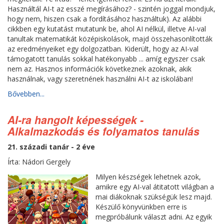
Használtál AI-t az esszé megírásához? - szintén joggal mondjuk,
hogy nem, hiszen csak a fordításához használtuk). Az alábbi
cikkben egy kutatást mutatunk be, ahol AI nélkül, illetve AI-val
tanultak matematikát középiskolások, majd összehasonlították
az eredményeiket egy dolgozatban. Kiderült, hogy az AI-val
támogatott tanulás sokkal hatékonyabb ... amíg egyszer csak
nem az. Hasznos információk következnek azoknak, akik
használnak, vagy szeretnének használni AI-t az iskolában!
Bővebben...
AI-ra hangolt képességek -
Alkalmazkodás és folyamatos tanulás
21. századi tanár - 2 éve
Írta: Nádori Gergely
Milyen készségek lehetnek azok,
amikre egy AI-val átitatott világban a
mai diákoknak szükségük lesz majd.
Készülő könyvünkben erre is
megpróbálunk választ adni. Az egyik