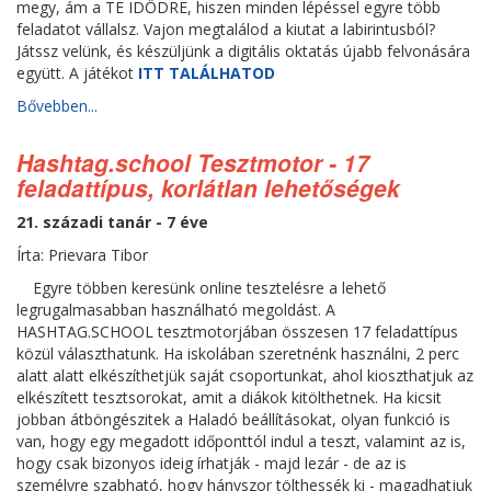
megy, ám a TE IDŐDRE, hiszen minden lépéssel egyre több
feladatot vállalsz. Vajon megtalálod a kiutat a labirintusból?
Játssz velünk, és készüljünk a digitális oktatás újabb felvonására
együtt. A játékot
ITT TALÁLHATOD
Bővebben...
Hashtag.school Tesztmotor - 17
feladattípus, korlátlan lehetőségek
21. századi tanár - 7 éve
Írta: Prievara Tibor
Egyre többen keresünk online tesztelésre a lehető
legrugalmasabban használható megoldást. A
HASHTAG.SCHOOL tesztmotorjában összesen 17 feladattípus
közül választhatunk. Ha iskolában szeretnénk használni, 2 perc
alatt alatt elkészíthetjük saját csoportunkat, ahol kioszthatjuk az
elkészített tesztsorokat, amit a diákok kitölthetnek. Ha kicsit
jobban átböngészitek a Haladó beállításokat, olyan funkció is
van, hogy egy megadott időponttól indul a teszt, valamint az is,
hogy csak bizonyos ideig írhatják - majd lezár - de az is
személyre szabható, hogy hányszor tölthessék ki - magadhatjuk