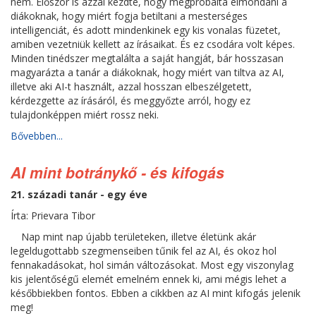
nem. Először is azzal kezdte, hogy megpróbálta elmondani a
diákoknak, hogy miért fogja betiltani a mesterséges
intelligenciát, és adott mindenkinek egy kis vonalas füzetet,
amiben vezetniük kellett az írásaikat. És ez csodára volt képes.
Minden tinédszer megtalálta a saját hangját, bár hosszasan
magyarázta a tanár a diákoknak, hogy miért van tiltva az AI,
illetve aki AI-t használt, azzal hosszan elbeszélgetett,
kérdezgette az írásáról, és meggyőzte arról, hogy ez
tulajdonképpen miért rossz neki.
Bővebben...
AI mint botránykő - és kifogás
21. századi tanár - egy éve
Írta: Prievara Tibor
Nap mint nap újabb területeken, illetve életünk akár
legeldugottabb szegmenseiben tűnik fel az AI, és okoz hol
fennakadásokat, hol simán változásokat. Most egy viszonylag
kis jelentőségű elemét emelném ennek ki, ami mégis lehet a
későbbiekben fontos. Ebben a cikkben az AI mint kifogás jelenik
meg!