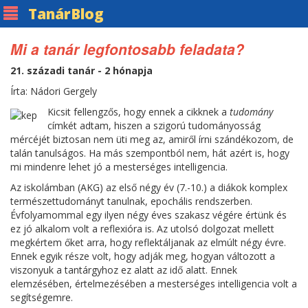
Tanár
Blog
Mi a tanár legfontosabb feladata?
21. századi tanár - 2 hónapja
Írta: Nádori Gergely
Kicsit fellengzős, hogy ennek a cikknek a
tudomány
címkét adtam, hiszen a szigorú tudományosság
mércéjét biztosan nem üti meg az, amiről írni szándékozom, de
talán tanulságos. Ha más szempontból nem, hát azért is, hogy
mi mindenre lehet jó a mesterséges intelligencia.
Az iskolámban (AKG) az első négy év (7.-10.) a diákok komplex
természettudományt tanulnak, epochális rendszerben.
Évfolyamommal egy ilyen négy éves szakasz végére értünk és
ez jó alkalom volt a reflexióra is. Az utolsó dolgozat mellett
megkértem őket arra, hogy reflektáljanak az elmúlt négy évre.
Ennek egyik része volt, hogy adják meg, hogyan változott a
viszonyuk a tantárgyhoz ez alatt az idő alatt. Ennek
elemzésében, értelmezésében a mesterséges intelligencia volt a
segítségemre.