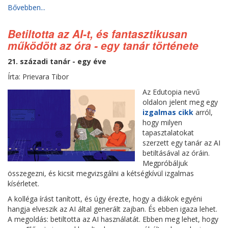
Bővebben...
Betiltotta az AI-t, és fantasztikusan
működött az óra - egy tanár története
21. századi tanár - egy éve
Írta: Prievara Tibor
Az Edutopia nevű
oldalon jelent meg egy
izgalmas cikk
arról,
hogy milyen
tapasztalatokat
szerzett egy tanár az AI
betiltásával az óráin.
Megpróbáljuk
összegezni, és kicsit megvizsgálni a kétségkívül izgalmas
kísérletet.
A kolléga írást tanított, és úgy érezte, hogy a diákok egyéni
hangja elveszik az AI által generált zajban. És ebben igaza lehet.
A megoldás: betiltotta az AI használatát. Ebben meg lehet, hogy