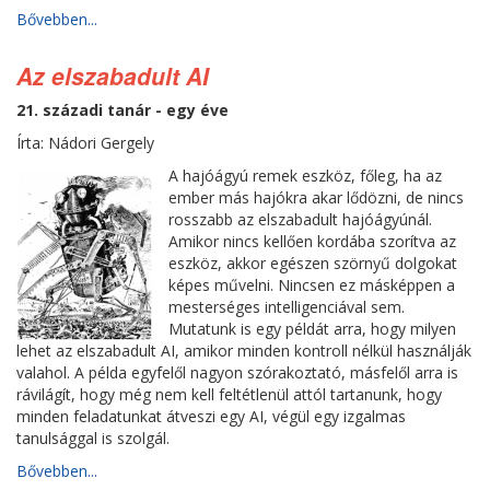
Bővebben...
Az elszabadult AI
21. századi tanár - egy éve
Írta: Nádori Gergely
A hajóágyú remek eszköz, főleg, ha az
ember más hajókra akar lődözni, de nincs
rosszabb az elszabadult hajóágyúnál.
Amikor nincs kellően kordába szorítva az
eszköz, akkor egészen szörnyű dolgokat
képes művelni. Nincsen ez másképpen a
mesterséges intelligenciával sem.
Mutatunk is egy példát arra, hogy milyen
lehet az elszabadult AI, amikor minden kontroll nélkül használják
valahol. A példa egyfelől nagyon szórakoztató, másfelől arra is
rávilágít, hogy még nem kell feltétlenül attól tartanunk, hogy
minden feladatunkat átveszi egy AI, végül egy izgalmas
tanulsággal is szolgál.
Bővebben...