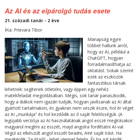
Az AI és az elpárolgó tudás esete
21. századi tanár - 2 éve
Írta: Prievara Tibor
Manapság egyre
többet hallunk arról,
hogy az AI, például a
ChatGPT, hogyan
forradalmasíthatja az
oktatást. Sokak szerint
ezek az eszközök
fantasztikus társak
lehetnek: segítenek ötletelni, vagy éppen egy nehéz
matekfeladat megoldásában. Mégis, sok tanár panaszkodik,
hogy a diákok nem igazán tudják, hogyan javítsanak az AI által
gyártott tartalmakon, és gyakran nem veszik észre, hol ér véget
az AI „munkája” és hol kezdődik az ő saját felelősségük. (A
legújabb verziója az AI használatának angol esszé megírásakor:
magyarul megírni az esszét, majd angolra fordíttatni AI-val.
Végül az elkészült angol esszét beadni, AInt saját írást. Ha
megkérdik: Te írtad? - lehet igennel felelni. És ha azt kérdik: