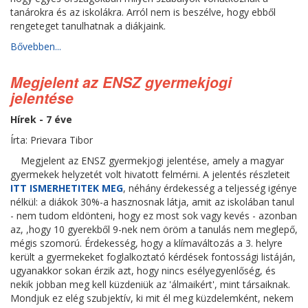
tanárokra és az iskolákra. Arról nem is beszélve, hogy ebből
rengeteget tanulhatnak a diákjaink.
Bővebben...
Megjelent az ENSZ gyermekjogi
jelentése
Hírek - 7 éve
Írta: Prievara Tibor
Megjelent az ENSZ gyermekjogi jelentése, amely a magyar
gyermekek helyzetét volt hivatott felmérni. A jelentés részleteit
ITT ISMERHETITEK MEG
, néhány érdekesség a teljesség igénye
nélkül: a diákok 30%-a hasznosnak látja, amit az iskolában tanul
- nem tudom eldönteni, hogy ez most sok vagy kevés - azonban
az, ,hogy 10 gyerekből 9-nek nem öröm a tanulás nem meglepő,
mégis szomorú. Érdekesség, hogy a klímaváltozás a 3. helyre
került a gyermekeket foglalkoztató kérdések fontossági listáján,
ugyanakkor sokan érzik azt, hogy nincs esélyegyenlőség, és
nekik jobban meg kell küzdeniük az 'álmaikért', mint társaiknak.
Mondjuk ez elég szubjektív, ki mit él meg küzdelemként, nekem