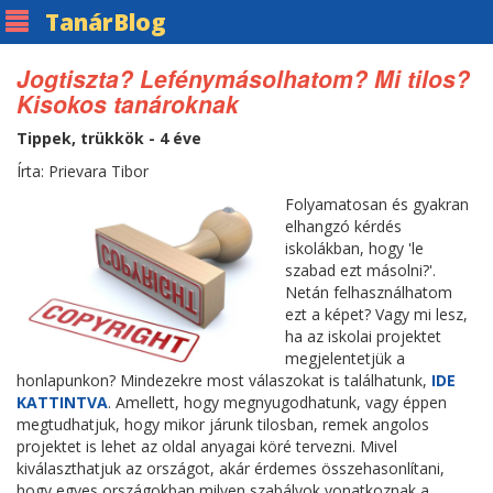
Tanár
Blog
Jogtiszta? Lefénymásolhatom? Mi tilos?
Kisokos tanároknak
Tippek, trükkök - 4 éve
Írta: Prievara Tibor
Folyamatosan és gyakran
elhangzó kérdés
iskolákban, hogy 'le
szabad ezt másolni?'.
Netán felhasználhatom
ezt a képet? Vagy mi lesz,
ha az iskolai projektet
megjelentetjük a
honlapunkon? Mindezekre most válaszokat is találhatunk,
IDE
KATTINTVA
. Amellett, hogy megnyugodhatunk, vagy éppen
megtudhatjuk, hogy mikor járunk tilosban, remek angolos
projektet is lehet az oldal anyagai köré tervezni. Mivel
kiválaszthatjuk az országot, akár érdemes összehasonlítani,
hogy egyes országokban milyen szabályok vonatkoznak a