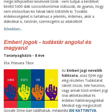
mégis kifejezetten kevésnek tűnik - nem tudjuk a kérdőívet
kitöltő 5300 diák szocioökonómiai státuszát, de gyanús, hogy
nem elsősorban kis falvak lakói töltötték ki. További
érdekességeket is tartalmaz a jelentés, érdemes, akár a
diákokkal is, tanórán, szemezgetni az adatokból!
Bővebben...
Emberi jogok - tudástár angolul és
magyarul
Tananyagbázis - 8 éve
Írta: Prievara Tibor
Az
Emberi jogi nevelők
hálózata
, azaz EJHA egy
elég részletes Tudástárat
rakott össze, tele hasznos,
vagy annak tűnő emberi jogi
órai aktivitásokkal és
érdekes háttéranyagokkal.
Mindezt egy megosztott
Google Drive-ban találhatjuk, mégpedig
IDE KATTINTVA
.