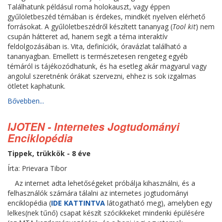
Találhatunk példásul roma holokauszt, vagy éppen
gyűlöletbeszéd témában is érdekes, mindkét nyelven elérhető
forrásokat. A gyűlöletbeszédről készített tananyag (
Tool kit
) nem
csupán hátteret ad, hanem segít a téma interaktív
feldolgozásában is. Vita, definíciók, óravázlat található a
tananyagban. Emellett is természetesen rengeteg egyéb
témáról is tájékozódhatunk, és ha esetleg akár magyarul vagy
angolul szeretnénk órákat szervezni, ehhez is sok izgalmas
ötletet kaphatunk.
Bővebben...
IJOTEN - Internetes Jogtudományi
Enciklopédia
Tippek, trükkök - 8 éve
Írta: Prievara Tibor
Az internet adta lehetőségeket próbálja kihasználni, és a
felhasználók számára tálalni az internetes jogtudományi
enciklopédia (
IDE KATTINTVA
látogatható meg), amelyben egy
lelkes(nek tűnő) csapat készít szócikkeket mindenki épülésére