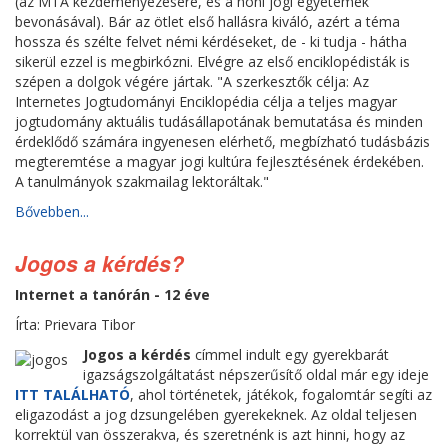
(az MTA kezdeményezésére, és a honi jogi egyetemek
bevonásával). Bár az ötlet első hallásra kiváló, azért a téma
hossza és szélte felvet némi kérdéseket, de - ki tudja - hátha
sikerül ezzel is megbirkózni. Elvégre az első enciklopédisták is
szépen a dolgok végére jártak. "A szerkesztők célja: Az
Internetes Jogtudományi Enciklopédia célja a teljes magyar
jogtudomány aktuális tudásállapotának bemutatása és minden
érdeklődő számára ingyenesen elérhető, megbízható tudásbázis
megteremtése a magyar jogi kultúra fejlesztésének érdekében.
A tanulmányok szakmailag lektoráltak."
Bővebben...
Jogos a kérdés?
Internet a tanórán - 12 éve
Írta: Prievara Tibor
Jogos a kérdés
címmel indult egy gyerekbarát
igazságszolgáltatást népszerűsítő oldal már egy ideje
ITT TALÁLHATÓ
, ahol történetek, játékok, fogalomtár segíti az
eligazodást a jog dzsungelében gyerekeknek. Az oldal teljesen
korrektül van összerakva, és szeretnénk is azt hinni, hogy az