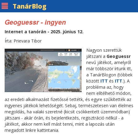
Tanár
Blog
Geoguessr - ingyen
Internet a tanórán - 2025. június 12.
Írta: Prievara Tibor
Nagyon szerettük
játszani a
Geoguessr
nevű játékot, amelyről
már többször írtunk itt,
a TanárBlogon (többek
között
ITT
és
ITT
.). A
probléma az, hogy
nem elítélhető módon,
az eredeti alkalmazást fizetőssé tettétk, és egyre szűkítették az
ingyenes játékok lehetőségét. Sebaj, természetesen van élelmes
megoldás, ha valaki szeretné (kicsit csökkentett üzemmódban)
játszani - akár órán, és bejelentkezés, regisztráció nélkül - a
játékot, akkor nem kell mást tenni, mint a lapozás után
megadott linkre kattintania.