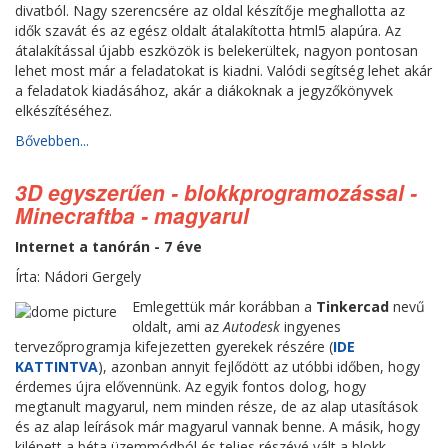
divatból. Nagy szerencsére az oldal készítője meghallotta az
idők szavát és az egész oldalt átalakította html5 alapúra. Az
átalakítással újabb eszközök is belekerültek, nagyon pontosan
lehet most már a feladatokat is kiadni. Valódi segítség lehet akár
a feladatok kiadásához, akár a diákoknak a jegyzőkönyvek
elkészítéséhez.
Bővebben...
3D egyszerűen - blokkprogramozással -
Minecraftba - magyarul
Internet a tanórán - 7 éve
Írta: Nádori Gergely
Emlegettük már korábban a
Tinkercad
nevű
oldalt, ami az
Autodesk
ingyenes
tervezőprogramja kifejezetten gyerekek részére (
IDE
KATTINTVA
), azonban annyit fejlődött az utóbbi időben, hogy
érdemes újra elővennünk. Az egyik fontos dolog, hogy
megtanult magyarul, nem minden része, de az alap utasítások
és az alap leírások már magyarul vannak benne. A másik, hogy
kilépett a béta üzemmódból és teljes részévé vált a blokk