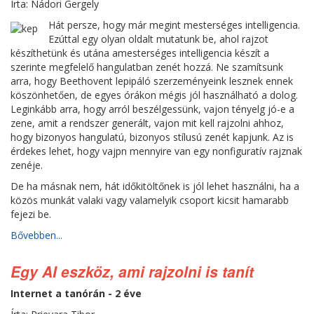
Írta: Nádori Gergely
Hát persze, hogy már megint mesterséges intelligencia.
Ezúttal egy olyan oldalt mutatunk be, ahol rajzot
készíthetünk és utána amesterséges intelligencia készít a
szerinte megfelelő hangulatban zenét hozzá. Ne szamítsunk
arra, hogy Beethovent lepipáló szerzeményeink lesznek ennek
köszönhetően, de egyes órákon mégis jól használható a dolog.
Leginkább arra, hogy arról beszélgessünk, vajon tényelg jó-e a
zene, amit a rendszer generált, vajon mit kell rajzolni ahhoz,
hogy bizonyos hangulatú, bizonyos stílusú zenét kapjunk. Az is
érdekes lehet, hogy vajpn mennyire van egy nonfiguratív rajznak
zenéje.
De ha másnak nem, hát időkitöltőnek is jól lehet használni, ha a
közös munkát valaki vagy valamelyik csoport kicsit hamarabb
fejezi be.
Bővebben...
Egy AI eszköz, ami rajzolni is tanít
Internet a tanórán - 2 éve