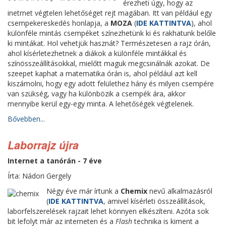
érezheti úgy, hogy az
inetrnet végtelen lehetőséget rejt magában. Itt van például egy
csempekereskedés honlapja, a
MOZA
(
IDE KATTINTVA
), ahol
különféle mintás csempéket színezhetünk ki és rakhatunk belőle
ki mintákat. Hol vehetjük hasznát? Természetesen a rajz órán,
ahol kísérletezhetnek a diákok a különféle mintákkal és
színösszeállításokkal, mielőtt maguk megcsinálnák azokat. De
szeepet kaphat a matematika órán is, ahol például azt kell
kiszámolni, hogy egy adott felülethez hány és milyen csempére
van szükség, vagy ha különbözik a csempék ára, akkor
mennyibe kerül egy-egy minta. A lehetőségek végtelenek.
Bővebben...
Laborrajz újra
Internet a tanórán - 7 éve
Írta: Nádori Gergely
Négy éve már írtunk a
Chemix
nevű alkalmazásról
(
IDE KATTINTVA
, amivel kísérleti összeállítások,
laborfelszerelések rajzait lehet könnyen elkészíteni. Azóta sok
bit lefolyt már az interneten és a
Flash
technika is kiment a