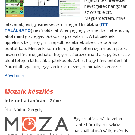
izgatott tekintetekkel
nevetgéltek hangosan
az óránk előtt.
Megkérdeztem, mivel
játszanak, és így ismerkedtem meg a
Skribbl.io
(
ITT
TALÁLHATÓ
) nevű oldallal. A lényeg: egy termet kell létrehozni,
ahol mindig az egyik játékos rajzol valamit. A többieknek
tippelniük kell, hogy mit rajzolt, és akinek sikerült eltalálnia,
pontot kap. Mindenki sorra kerül, kifejezetten izgalmas a játék,
hiszen előre megadható, hogy mit ábrázol majd a rajz, és ezt az
oldal tetején láthatják a játékosok. Azt is, hogy hány betűből áll.
Garantált izgalom, egyszerű kivitelezés, minimális szervezés.
Bővebben...
Mozaik készítés
Internet a tanórán - 7 éve
Írta: Nádori Gergely
Egy kreatív tanár kezében
szinte bármilyen eszköz
használhatóvá válik, ezért is