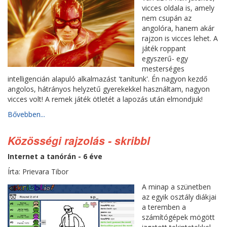
vicces oldala is, amely
nem csupán az
angolóra, hanem akár
rajzon is vicces lehet. A
játék roppant
egyszerű- egy
mesterséges
intelligencián alapuló alkalmazást 'tanítunk'. Én nagyon kezdő
angolos, hátrányos helyzetű gyerekekkel használtam, nagyon
vicces volt! A remek játék ötletét a lapozás után elmondjuk!
Bővebben...
Közösségi rajzolás - skribbl
Internet a tanórán - 6 éve
Írta: Prievara Tibor
A minap a szünetben
az egyik osztály diákjai
a teremben a
számítógépek mögött