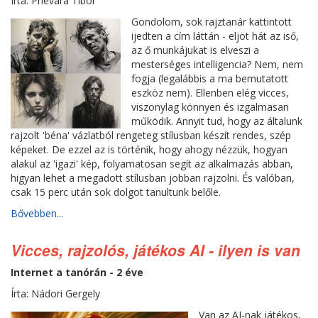
Írta: Prievara Tibor
Gondolom, sok rajztanár kattintott
ijedten a cím láttán - eljöt hát az iső,
az ő munkájukat is elveszi a
mesterséges intelligencia? Nem, nem
fogja (legalábbis a ma bemutatott
eszköz nem). Ellenben elég vicces,
viszonylag könnyen és izgalmasan
működik. Annyit tud, hogy az általunk
rajzolt 'béna' vázlatból rengeteg stílusban készít rendes, szép
képeket. De ezzel az is történik, hogy ahogy nézzük, hogyan
alakul az 'igazi' kép, folyamatosan segít az alkalmazás abban,
higyan lehet a megadott stílusban jobban rajzolni. És valóban,
csak 15 perc után sok dolgot tanultunk belőle.
Bővebben...
Vicces, rajzolós, játékos AI - ilyen is van
Internet a tanórán - 2 éve
Írta: Nádori Gergely
Van az AI-nak játékos,