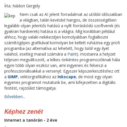
Írta: Nádori Gergely
Nem csak az AI jelent forradalmat az utóbbi időszakban
a világban, talán kevésbé hangos, de összességében
legalább olyan jelentős hatású a nyílt forráskódú szoftverek (és
gyakran hardverek) hatása is a világra. Míg korábban például
ahhoz, hogy valaki nekikezdjen komolyabban foglalkozni
számítógépes grafikával komolyan be kellett ruháznia egy profi
programba (az alternatíva az lehetett, hogy
talál
egy ilyet
valahol, esetleg marad számára a
Paint
). mostanra a helyzet
teljesen megváltozott, a lelkes önkéntes programozóknak hála
egyre több olyan eszköz van, ami ingyenes és felveszi a
professzionálisakkal a versenyt. Egyszer képszerkesztéshez ott
a
GIMP
, vektorgrafikához az
Inkscape
, de most egy olyan
ingyenes programot mutatunk be, ami kifejezetten a digitális
festést, rajzolást támogatja.
Bővebben...
Képhez zenét
Internet a tanórán - 2 éve