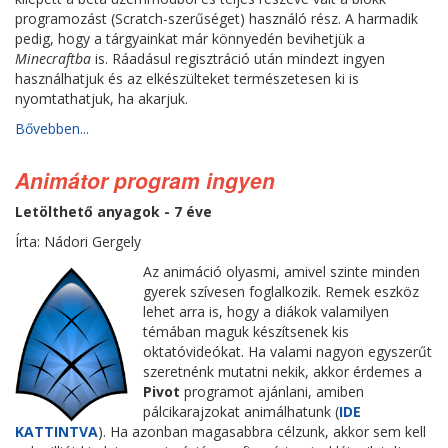
programozást (Scratch-szerűséget) használó rész. A harmadik
pedig, hogy a tárgyainkat már könnyedén bevihetjük a
Minecraftba
is. Ráadásul regisztráció után mindezt ingyen
használhatjuk és az elkészülteket természetesen ki is
nyomtathatjuk, ha akarjuk.
Bővebben...
Animátor program ingyen
Letölthető anyagok - 7 éve
Írta: Nádori Gergely
Az animáció olyasmi, amivel szinte minden
gyerek szívesen foglalkozik. Remek eszköz
lehet arra is, hogy a diákok valamilyen
témában maguk készítsenek kis
oktatóvideókat. Ha valami nagyon egyszerűt
szeretnénk mutatni nekik, akkor érdemes a
Pivot
programot ajánlani, amiben
pálcikarajzokat animálhatunk (
IDE
KATTINTVA
). Ha azonban magasabbra célzunk, akkor sem kell