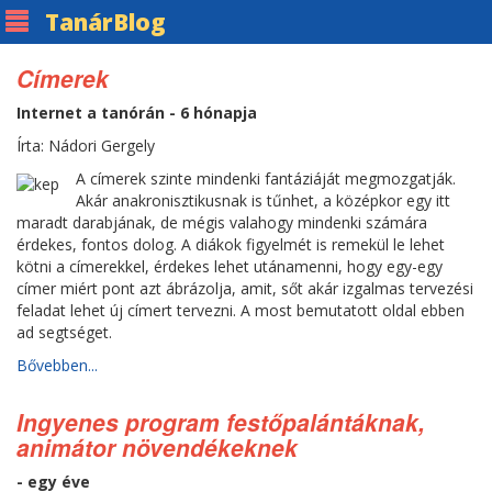
Tanár
Blog
Címerek
Internet a tanórán - 6 hónapja
Írta: Nádori Gergely
A címerek szinte mindenki fantáziáját megmozgatják.
Akár anakronisztikusnak is tűnhet, a középkor egy itt
maradt darabjának, de mégis valahogy mindenki számára
érdekes, fontos dolog. A diákok figyelmét is remekül le lehet
kötni a címerekkel, érdekes lehet utánamenni, hogy egy-egy
címer miért pont azt ábrázolja, amit, sőt akár izgalmas tervezési
feladat lehet új címert tervezni. A most bemutatott oldal ebben
ad segtséget.
Bővebben...
Ingyenes program festőpalántáknak,
animátor növendékeknek
- egy éve