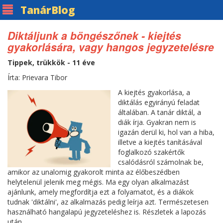
Tanár
Blog
Diktáljunk a böngészőnek - kiejtés
gyakorlására, vagy hangos jegyzetelésre
Tippek, trükkök - 11 éve
Írta: Prievara Tibor
A kiejtés gyakorlása, a
diktálás egyirányú feladat
általában. A tanár diktál, a
diák írja. Gyakran nem is
igazán derül ki, hol van a hiba,
illetve a kiejtés tanításával
foglalkozó szakértők
csalódásról számolnak be,
amikor az unalomig gyakorolt minta az élőbeszédben
helytelenül jelenik meg mégis. Ma egy olyan alkalmazást
ajánlunk, amely megfordítja ezt a folyamatot, és a diákok
tudnak 'diktálni', az alkalmazás pedig leírja azt. Természetesen
használható hangalapú jegyzeteléshez is. Részletek a lapozás
után.