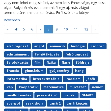
vagy nem lehet megcsinálni, az nem lesz. Ennek vége, egy kicsit
olyan Bolyai érzés ez, a semmiből egy új, más világot
teremthetünk, minden tanórára. Erről szól ez a könyv.
Bővebben...
«
4
5
6
7
8
9
10
11
12
»
alsó tagozat
angol
animáció
biológia
csoport
edutainment
felnőttképzés
felső tagozat
felsőoktatás
film
fizika
flash
földrajz
francia
gimnázium
gyűjtemény
hang
informatika
interaktív tábla
irodalom
játék
kép
kooperatív
matematika
művészet
német
önálló tanulás
prezentáció
projekt
SMART
spanyol
szakiskola
tanár2
tanárképzés