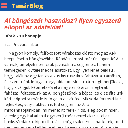
Tanár
Blog
AI böngészőt használsz? Ilyen egyszerű
ellopni az adataidat!
Hírek - 10 hónapja
Írta: Prievara Tibor
Nagyon komoly, felfokozott várakozás előzte meg az AI-k
beépülését a böngészőkbe. Ráadásul most már ún. 'agentic' Ai-k
vannak, amelyek nem csak javasolnak, segítenek, hanem
ténylegesen kiviteleznek feladatokat. Egy ilyen lehet például,
hogy találunk egy fantasztikus kis rusztikus faházat a Tátrában,
és szeretnénk lefoglalni egy oldalon. Most már megtehetjük azt,
hogy kiválgjuk képmetszővel a nagyon jó áron megtalált
faházat, feltesszünk az AI böngészőnek a képet, és ő az általunk
kért időpontra már le is foglalja a szállást. MIcsoda fantasztikus
fejlesztés, végre aktívan is tud segíteni az AI a
mindennapjainkban, mi mehet itt félre? Nos, elég sok minden,
jelenleg egy hallatlanul egyszerű módszerrel akár a teljes
bankszámlánkat kipucolhatják - még csak nem is hackerek, mert
még annak sem kell lenni ehhez. Legyünk óvatosak! A lapozás