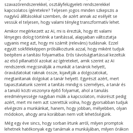
szavazórendszerekkel, osztályfelügyeleti rendszerekkel
kapcsolatos ígéretekre? Teljesen jogos minden szkepszis a
nagyívű állításokkal szemben, de azért annak az esélyét se
vessük el teljesen, hogy valami tényleg transzformatív lehet.
Amikor megérkezett az AI, mi is éreztük, hogy itt valami
lényeges dolog történik a tanítással, alapjaiban változtatja
ugyanis meg azt, hogy mi számít (releváns) tudásnak. Ezzel
együtt sokféleképpen próbálkoztunk azzal, hogy miként tudjuk
beépíteni a tanítási folyamatba. Erős távolságtartással kezeltük
az első pillanattól azokat az ígéreteket, amik szerint az AI
rendszerek megcsinálják a munkát a tanárok helyett,
óravázlatokat raknak össze, kijavítják a dolgozatokat,
megtanítanak dolgokat a tanár helyett. Egyrészt azért, mert
tapasztalatunk szerint a tanítás mindig is személyes, a tanár és
a tanuló közti viszonyra építő folyamat, ahol a tanulás
eredményessége nagyban múlik a kapcsolaton, másrészt pedig
azért, mert mi nem azt szerettük volna, hogy gyorsabban tudjuk
elvégezni a munkánkat, hanem, hogy jobban, mélyebben, olyan
módokon, ahogy arra korábban nem volt lehetőségünk.
Még egy éve sincs, hogy sorban írtunk arról, milyen promptok
lehetnek hatékonyak egy tanárnak a munkájában, milyen órákon