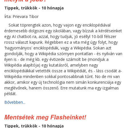
Tippek, trükkök - 10 hónapja
Írta: Prievara Tibor
Sokat töprengtek azon, hogy vajon egy enciklopédiával
érdemesebb dolgozni egy iskolában, vagy bízzuk a kérdéseinket
egy AI chatbot-ra, azzal, hogy tudjuk, jó eséllyl 10-ből félszer
rossz választ kapunk. Régebben ez a vita még úgy folyt, hogy
'hagyományos' enciklopédiák, vagy a Wikipédia. Sokan azt
gondolják, hogy a Wikipédia szörnyen pontatlan - és nyilván van
ilyen is - de még kb. egy évtizede számolt be (mondjuk a
Wikipédia alapítója) egy kutatásról, amelyben nagy
enciklopédiákkal vetették össze a Wikipédiát, és - láss csodát a-
Wikipédia mindenben sokkal pontosabbnak tűnt. No de mi van
akkor, amikor egy új technológia nem simán konkurenciája egy
meglévőnek, hanem összenő. Erre mutatunk ma egy izgalmas
példát.
Bővebben...
Mentsétek meg Flasheinket!
Tippek, trükkök - 10 hónapja