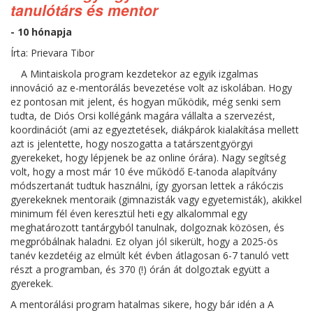
tanulótárs és mentor
- 10 hónapja
Írta: Prievara Tibor
A Mintaiskola program kezdetekor az egyik izgalmas
innováció az e-mentorálás bevezetése volt az iskolában. Hogy
ez pontosan mit jelent, és hogyan működik, még senki sem
tudta, de Diós Orsi kollégánk magára vállalta a szervezést,
koordinációt (ami az egyeztetések, diákpárok kialakítása mellett
azt is jelentette, hogy noszogatta a tatárszentgyörgyi
gyerekeket, hogy lépjenek be az online órára). Nagy segítség
volt, hogy a most már 10 éve működő E-tanoda alapítvány
módszertanát tudtuk használni, így gyorsan lettek a rákóczis
gyerekeknek mentoraik (gimnazisták vagy egyetemisták), akikkel
minimum fél éven keresztül heti egy alkalommal egy
meghatározott tantárgyból tanulnak, dolgoznak közösen, és
megpróbálnak haladni. Ez olyan jól sikerült, hogy a 2025-ös
tanév kezdetéig az elmúlt két évben átlagosan 6-7 tanuló vett
részt a programban, és 370 (!) órán át dolgoztak együtt a
gyerekek.
A mentorálási program hatalmas sikere, hogy bár idén a A