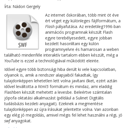
Írta: Nádori Gergely
Az internet őskorában, több mint öt éve
ért véget egy különleges fájlformátum, a
Flash
pályafutása. Az eredetileg1996-ban
animációs programnak készült Flash
egyre terebélyesedett, egyre jobban
kezdett hasonlítani egy külön
programnyelvre és hamarosan a weben
található mindenféle interaktív tartalom ebben készült, még a
YouTube
is ezzel a technológiával működött eleinte.
Idővel egyre több biztonsági hiba derült ki vele kapcsolatban,
olyanok is, amik a rendszer alapjaiból fakadtak, így
tulajdonképpen lehetetlen lett volna javítani őket, ezért aztán
idővel leváltotta a
html5
formátum és mindaz, ami eladdig
Flashben készült mehetett a levesbe. Beleértve számtalan
jópofa oktatási alkalmazást (például a Sulinet Digitális
tudásbázis kezdeti anyagait). Ezeknek a megmentése
tulajdonképpen az újra írásukat jelentette volna. Van azonban
egy elég jó megoldás, amivel mégis fel lehet használni a régi, jó
swf
anyagokat.