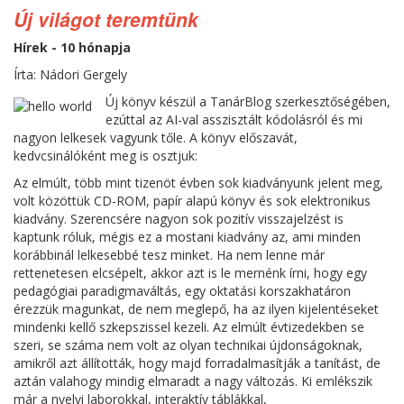
Új világot teremtünk
Hírek - 10 hónapja
Írta: Nádori Gergely
Új könyv készül a TanárBlog szerkesztőségében,
ezúttal az AI-val asszisztált kódolásról és mi
nagyon lelkesek vagyunk tőle. A könyv előszavát,
kedvcsinálóként meg is osztjuk:
Az elmúlt, több mint tizenöt évben sok kiadványunk jelent meg,
volt közöttük CD-ROM, papír alapú könyv és sok elektronikus
kiadvány. Szerencsére nagyon sok pozitív visszajelzést is
kaptunk róluk, mégis ez a mostani kiadvány az, ami minden
korábbinál lelkesebbé tesz minket. Ha nem lenne már
rettenetesen elcsépelt, akkor azt is le mernénk írni, hogy egy
pedagógiai paradigmaváltás, egy oktatási korszakhatáron
érezzük magunkat, de nem meglepő, ha az ilyen kijelentéseket
mindenki kellő szkepszissel kezeli. Az elmúlt évtizedekben se
szeri, se száma nem volt az olyan technikai újdonságoknak,
amikről azt állították, hogy majd forradalmasítják a tanítást, de
aztán valahogy mindig elmaradt a nagy változás. Ki emlékszik
már a nyelvi laborokkal, interaktív táblákkal,