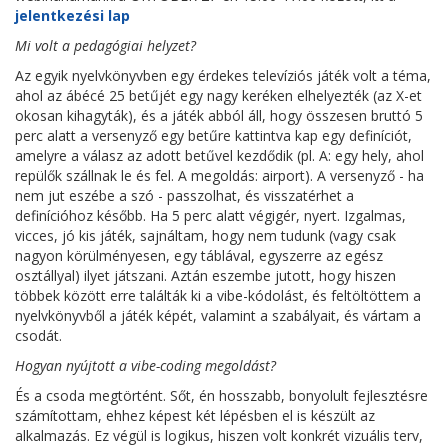
jelentkezési lap
Mi volt a pedagógiai helyzet?
Az egyik nyelvkönyvben egy érdekes televíziós játék volt a téma,
ahol az ábécé 25 betűjét egy nagy keréken elhelyezték (az X-et
okosan kihagyták), és a játék abból áll, hogy összesen bruttó 5
perc alatt a versenyző egy betűre kattintva kap egy definíciót,
amelyre a válasz az adott betűvel kezdődik (pl. A: egy hely, ahol
repülők szállnak le és fel. A megoldás: airport). A versenyző - ha
nem jut eszébe a szó - passzolhat, és visszatérhet a
definícióhoz később. Ha 5 perc alatt végigér, nyert. Izgalmas,
vicces, jó kis játék, sajnáltam, hogy nem tudunk (vagy csak
nagyon körülményesen, egy táblával, egyszerre az egész
osztállyal) ilyet játszani. Aztán eszembe jutott, hogy hiszen
többek között erre találták ki a vibe-kódolást, és feltöltöttem a
nyelvkönyvből a játék képét, valamint a szabályait, és vártam a
csodát.
Hogyan nyújtott a vibe-coding megoldást?
És a csoda megtörtént. Sőt, én hosszabb, bonyolult fejlesztésre
számítottam, ehhez képest két lépésben el is készült az
alkalmazás. Ez végül is logikus, hiszen volt konkrét vizuális terv,