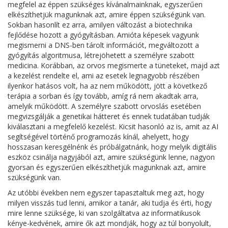
megfelel az éppen szükséges kívánalmainknak, egyszerűen
elkészíthetjük magunknak azt, amire éppen szükségünk van.
Sokban hasonlít ez arra, amilyen változást a biotechnika
fejlődése hozott a gyógyításban. Amióta képesek vagyunk
megismerni a DNS-ben tárolt információt, megváltozott a
gyógyítás algoritmusa, létrejöhetett a személyre szabott
medicina. Korábban, az orvos megismerte a tüneteket, majd azt
a kezelést rendelte el, ami az esetek legnagyobb részében
ilyenkor hatásos volt, ha az nem működött, jött a következő
terápia a sorban és így tovább, amíg rá nem akadtak arra,
amelyik működött. A személyre szabott orvoslás esetében
megvizsgálják a genetikai hátteret és ennek tudatában tudják
kiválasztani a megfelelő kezelést. Kicsit hasonló az is, amit az AI
segítségével történő programozás kínál, ahelyett, hogy
hosszasan keresgélnénk és próbálgatnánk, hogy melyik digitális
eszköz csinálja nagyjából azt, amire szükségünk lenne, nagyon
gyorsan és egyszerűen elkészíthetjük magunknak azt, amire
szükségünk van.
Az utóbbi években nem egyszer tapasztaltuk meg azt, hogy
milyen visszás tud lenni, amikor a tanár, aki tudja és érti, hogy
mire lenne szüksége, ki van szolgáltatva az informatikusok
kénye-kedvének, amire ők azt mondják, hogy az túl bonyolult,