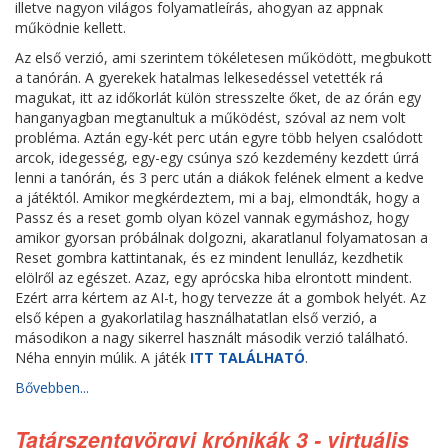
illetve nagyon világos folyamatleírás, ahogyan az appnak
működnie kellett.
Az első verzió, ami szerintem tökéletesen működött, megbukott
a tanórán. A gyerekek hatalmas lelkesedéssel vetették rá
magukat, itt az időkorlát külön stresszelte őket, de az órán egy
hanganyagban megtanultuk a működést, szóval az nem volt
probléma. Aztán egy-két perc után egyre több helyen csalódott
arcok, idegesség, egy-egy csúnya szó kezdemény kezdett úrrá
lenni a tanórán, és 3 perc után a diákok felének elment a kedve
a játéktól. Amikor megkérdeztem, mi a baj, elmondták, hogy a
Passz és a reset gomb olyan közel vannak egymáshoz, hogy
amikor gyorsan próbálnak dolgozni, akaratlanul folyamatosan a
Reset gombra kattintanak, és ez mindent lenulláz, kezdhetik
elölről az egészet. Azaz, egy aprócska hiba elrontott mindent.
Ezért arra kértem az AI-t, hogy tervezze át a gombok helyét. Az
első képen a gyakorlatilag használhatatlan első verzió, a
másodikon a nagy sikerrel használt második verzió található.
Néha ennyin múlik. A játék
ITT TALÁLHATÓ
.
Bővebben...
Tatárszentgyörgyi krónikák 3 - virtuális