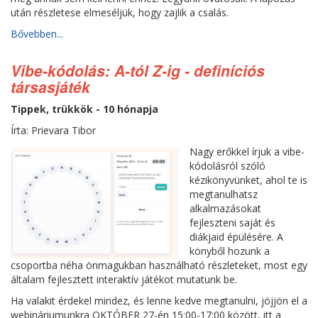
után részletese elmeséljük, hogy zajlik a csalás.
Bővebben...
Vibe-kódolás: A-tól Z-ig - definíciós
társasjáték
Tippek, trükkök - 10 hónapja
Írta: Prievara Tibor
Nagy erőkkel írjuk a vibe-
kódolásról szóló
kézikönyvünket, ahol te is
megtanulhatsz
alkalmazásokat
fejleszteni saját és
diákjaid épülésére. A
könyből hozunk a
csoportba néha önmagukban használható részleteket, most egy
általam fejlesztett interaktív játékot mutatunk be.
Ha valakit érdekel mindez, és lenne kedve megtanulni, jöjjön el a
webináriumunkra OKTÓBER 27-én 15:00-17:00 között, itt a