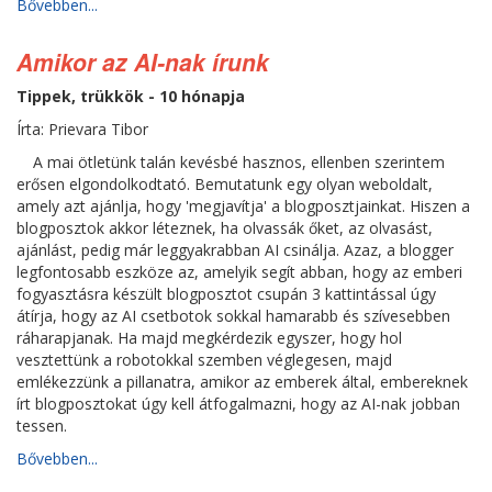
Bővebben...
Amikor az AI-nak írunk
Tippek, trükkök - 10 hónapja
Írta: Prievara Tibor
A mai ötletünk talán kevésbé hasznos, ellenben szerintem
erősen elgondolkodtató. Bemutatunk egy olyan weboldalt,
amely azt ajánlja, hogy 'megjavítja' a blogposztjainkat. Hiszen a
blogposztok akkor léteznek, ha olvassák őket, az olvasást,
ajánlást, pedig már leggyakrabban AI csinálja. Azaz, a blogger
legfontosabb eszköze az, amelyik segít abban, hogy az emberi
fogyasztásra készült blogposztot csupán 3 kattintással úgy
átírja, hogy az AI csetbotok sokkal hamarabb és szívesebben
ráharapjanak. Ha majd megkérdezik egyszer, hogy hol
vesztettünk a robotokkal szemben véglegesen, majd
emlékezzünk a pillanatra, amikor az emberek által, embereknek
írt blogposztokat úgy kell átfogalmazni, hogy az AI-nak jobban
tessen.
Bővebben...