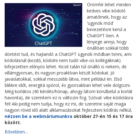
Örömhír lehet minden
kedves vibe-kódoló
amatőrnek, hogy az
'ügynök mód'
bevezetésre kerül a
ChatGPT-ben. A
lényege annyi, hogy
önállóan sokkal több
döntést tud, és hajlandó a ChatGPT ügynök módban tenni, ami
kódolásnál (kezdő, kódolni nem tudó vibe-os kollégáknak)
kifejezetten előnyös lehet. Kicsit talán túl önálló is nekem, de
villámgyorsan, és nagyon proaktívan készít kódokat. Jó
javaslatokkal, sokkal messzebb látva, mint például én. Első
blikkre időt, energitá spórol, és gyorsabban lehet vele dolgozni.
Még korlátos (40 kérdés/hónap, ahogy látom körülbelül a korlát
havonta), de szerintem ez is változni fog. Szóval: vibe-kódolásra
fel! Aki pedig nem tudja, hogy ez mi, de szeretne saját maga
nagyon rövid idő alatt alklamazásokat fejleszteni kódírás nélkül,
nézzen be a webináriumunkra
október 27-én 15 és 17 óra
között.
Bővebben...