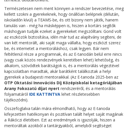
Természetesen nem ment könnyen a rendszer bevezetése, meg
kellett szokni a gyerekeknek, hogy önállóan belépnek (délután,
iskolaidőn kívül) a TEAMS-be, és ott bizony nem játék, hanem
tanulás van - még ha másképpen is, hiszen a kortárs segítők
máshogyan tudják ezeket a gyerekeket megszólítani. Gond volt
az eszközök biztosítása, idén már tud az alapítvány segíteni, de
van két mentorált, aki saját maga vállalta, hogy eszközt szerez
be, és internetet a mentoráláshoz, csak legyen. Bár nem
feltétlenül része a programnak, és az E-tanodán belül erre nincs
(vagy csak közös rendezvények keretében lehet) lehetőség, és
alkalom, szövődtek barátságok is, és a mentorálás végeztével
kapcsolatban maradtak, akár barátként találkoztak a helyi
gyerekek a budapesti mentoraikkal. (Az E-tanoda 2025-ben az
OTP Oktatási Innovációs Díj Középiskolai ketagóriájában
Arany Fokozatú díjat nyert
rendszeréről, és a mentorálás
folyamatáról
IDE KATTINTVA
lehet részletesebben
tájékozódni).
Összefoglalva talán mára elmondható, hogy az E-tanoda
kifejezetten hatékonyan és pozitívan talált helyet saját magának
a Rákóczi életében. Ezt az eredmények is igazolják, hiszen a
mentoráltak azokból a tantárgyakból, amelyből segítséget