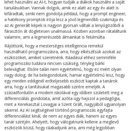
lehet használni az AI-t, hogyan tudják a diákok használni a saját
tanulásukban. Vannak dolgok, amik ez alatt az egy év alatt is
kifáradtak, senki nem gondolja például, hogy a prompt engineer,
a hatékony promptok írója lesz a jövő legmenőbb szakmája és
az Ai generált képek is nagyon gyorsan váltak a lenyűgözőből a
fárasztón át dögletesen unalmassá. Közben azonban rátaláltunk
valamire, ami a legmerészebb álmainkat is felülmúlta.
Rájöttünk, hogy a mesterséges intelligencia remekül
használható programozásra, arra, hogy elkészítsük azokat az
eszközöket, amiket szeretnénk. Ráadásul ehhez semmiféle
programozási tudásra nincsen szükség, tényleg bárki
belevághat. Elsőre talán nem egyértelmű, hogy ez miért olyan
nagy dolog, de ha belegondolunk, hamar egyértelmű lesz, hogy
egy minden eddiginél erőteljesebb eszközt kaptak a tanárok
arra, hogy a tanításukat magasabb szintre emeljék. A
századfordulón a modern iskolával egy időben született meg a
differenciálás gondolata, amit azóta úgy hajszol a pedagógia,
mint a Kerekasztal Lovagjai a Szent Grált, nagyjából ugyanolyan
sikerrel. Az AI segítségével történő programozás egyfajta
differenciálást kínál, de nem az egyes diák, hanem az egyes
tanár szintjén. Ahelyett, hogy válogatnunk kellene a meglevő
eszközök közül, hogy ráakadjunk arra, ami még legjobban