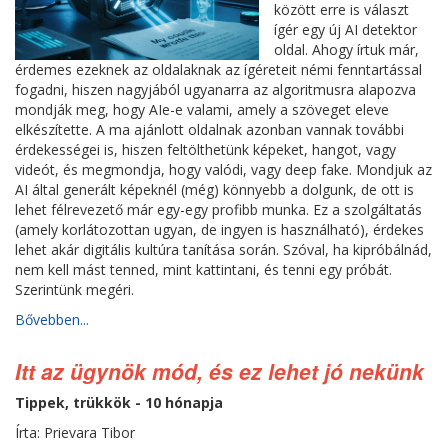
között erre is választ
ígér egy új AI detektor
oldal. Ahogy írtuk már,
érdemes ezeknek az oldalaknak az ígéreteit némi fenntartással
fogadni, hiszen nagyjából ugyanarra az algoritmusra alapozva
mondják meg, hogy AIe-e valami, amely a szöveget eleve
elkészítette. A ma ajánlott oldalnak azonban vannak további
érdekességei is, hiszen feltölthetünk képeket, hangot, vagy
videót, és megmondja, hogy valódi, vagy deep fake. Mondjuk az
AI által generált képeknél (még) könnyebb a dolgunk, de ott is
lehet félrevezető már egy-egy profibb munka. Ez a szolgáltatás
(amely korlátozottan ugyan, de ingyen is használható), érdekes
lehet akár digitális kultúra tanítása során. Szóval, ha kipróbálnád,
nem kell mást tenned, mint kattintani, és tenni egy próbát.
Szerintünk megéri.
Bővebben...
Itt az ügynök mód, és ez lehet jó nekünk
Tippek, trükkök - 10 hónapja
Írta: Prievara Tibor