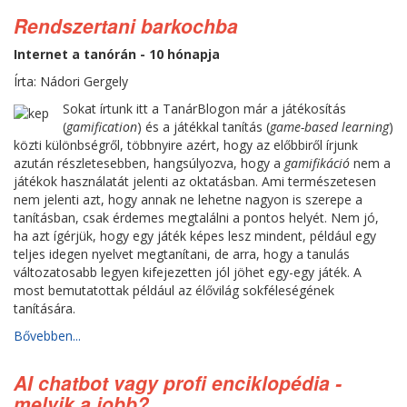
Rendszertani barkochba
Internet a tanórán - 10 hónapja
Írta: Nádori Gergely
Sokat írtunk itt a TanárBlogon már a játékosítás
(
gamification
) és a játékkal tanítás (
game-based learning
)
közti különbségről, többnyire azért, hogy az előbbiről írjunk
azután részletesebben, hangsúlyozva, hogy a
gamifikáció
nem a
játékok használatát jelenti az oktatásban. Ami természetesen
nem jelenti azt, hogy annak ne lehetne nagyon is szerepe a
tanításban, csak érdemes megtalálni a pontos helyét. Nem jó,
ha azt ígérjük, hogy egy játék képes lesz mindent, például egy
teljes idegen nyelvet megtanítani, de arra, hogy a tanulás
változatosabb legyen kifejezetten jól jöhet egy-egy játék. A
most bemutatottak például az élővilág sokféleségének
tanítására.
Bővebben...
AI chatbot vagy profi enciklopédia -
melyik a jobb?