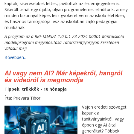
kaptak, sikeresebbek lettek, javítottak az érdemjegyeiken is.
Sikerült tehát egy újabb, olyan programelemet elindítunk, amely
minden bizonnyal képes lesz gyökeret verni az iskola életében,
és hasznos támogatója lesz az iskolában zajló pedagógiai
munkának.
A program az a RRF-MMSZA-1.0.0.1-23-2024-00001 Mintaiskola
modellprogram megvalósítása Tatárszentgyörgyön keretében
valósul meg.
Bővebben...
AI vagy nem AI? Már képekről, hangról
és videóról is megmondja
Tippek, trükkök - 10 hónapja
Írta: Prievara Tibor
Vajon eredeti szöveget
kapunk a
tanítványainktól, vagy
éppen egy AI által
generáltat? Többek