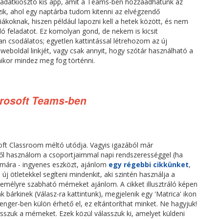
eladatkiosztó kis app, amit a Teams-ben hozzáadhatunk az
zik, ahol egy naptárba tudom kitenni az elvégzendő
diákoknak, hiszen például lapozni kell a hetek között, és nem
lló feladatot. Ez komolyan gond, de nekem is kicsit
an csodálatos; egyetlen kattintással létrehozom az új
weboldal linkjét, vagy csak annyit, hogy szótár használható a
ikor mindez meg fog történni.
rosoft Teams-ben
ft Classroom méltó utódja. Vagyis igazából már
től használom a csoportjaimmal napi rendszerességgel (ha
ámára - ingyenes eszközt, ajánlom
egy régebbi cikkünket
,
j ötletekkel segíteni mindenkit, aki szintén használja a
zemélyre szabható mémeket ajánlom. A cikket illusztráló képen
k bárkinek (Válasz-ra kattintunk), megjelenik egy 'Matrica' ikon
nger-ben külön érhető el, ez eltántoríthat minket. Ne hagyjuk!
lasszuk a mémeket. Ezek közül válasszuk ki, amelyet küldeni