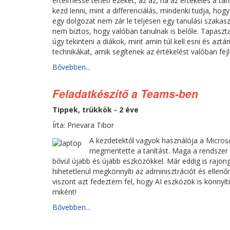
értelmessé teheti ezeket, az az, ha az értékelés a tanu
kezd lenni, mint a differenciálás, mindenki tudja, ho
egy dolgozat nem zár le teljesen egy tanulási szaka
nem biztos, hogy valóban tanulnak is belőle. Tapasz
úgy tekinteni a diákok, mint amin túl kell esni és aztá
technikákat, amik segítenek az értékelést valóban fejl
Bővebben...
Feladatkészítő a Teams-ben
Tippek, trükkök - 2 éve
Írta: Prievara Tibor
A kezdetektől vagyok használója a Micros
megmentette a tanítást. Maga a rendszer 
bővül újabb és újabb eszközökkel. Már eddig is rajo
hihetetlenül megkönnyíti az adminisztrációt és ellenőr
viszont azt fedeztem fel, hogy AI eszközök is könnyíti
miként!
Bővebben...