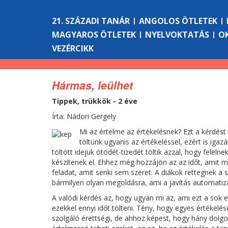
21. SZÁZADI TANÁR
ANGOLOS ÖTLETEK
MAGYAROS ÖTLETEK
NYELVOKTATÁS
O
VEZÉRCIKK
Hármas, leülhet
Tippek, trükkök - 2 éve
Írta: Nádori Gergely
Mi az értelme az értékelésnek? Ezt a kérdést
töltünk ugyanis az értékeléssel, ezért is iga
töltött idejük ötödét-tizedét töltik azzal, hogy feleln
készítenek el. Ehhez még hozzájön az az időt, amit mi
feladat, amit senki sem szeret. A diákok rettegnek a
bármilyen olyan megoldásra, ami a javítás automatizál
A valódi kérdés az, hogy ugyan mi az, ami ezt a sok e
ezekkel ennyi időt tölteni. Tény, hogy egyes értékelés
szolgáló érettségi, de ahhoz képest, hogy hány dolg