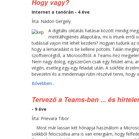
Hogy vagy?
Internet a tanórán - 4 éve
Írta: Nádori Gergely
A digitális oktatás hatásai között mindig me
mentálhigiénés állapotára, mi is írtunk erről 
tudással vajon mit lehet kezdeni? Hogyan tudunk az isk
hogy a lemaradást is be kellene pótolni. Talán megle
szoftvercégtől, a Microsofttól. A Teams-hez megjelen
Nem nagy dolog, egyszerűen csak egy felület arra, am
végén, esetleg egy-egy feladat után. A sokféle érzelm
bevezetni és a mindennapi rutin részévé tenni, hogy v
Bővebben...
Tervező a Teams-ben ... és hirtel
- 9 éve
Írta: Prievara Tibor
Most már lassan két hónapja használom a Microso
sokkból felocsúdva arra is van energiám, hogy felfede