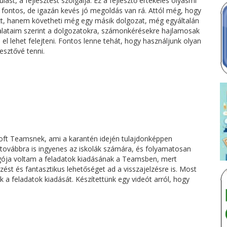
lást, a fejlesztést szolgálja. Ez a fejlesztő értékelés olyasmi
gy fontos, de igazán kevés jó megoldás van rá. Attól még, hogy
szt, hanem követheti még egy másik dolgozat, még egyáltalán
talataim szerint a dolgozatokra, számonkérésekre hajlamosak
n el lehet felejteni. Fontos lenne tehát, hogy használjunk olyan
esztővé tenni.
oft Teamsnek, ami a karantén idején tulajdonképpen
továbbra is ingyenes az iskolák számára, és folyamatosan
ngója voltam a feladatok kiadásának a Teamsben, mert
zést és fantasztikus lehetőséget ad a visszajelzésre is. Most
k a feladatok kiadását. Készítettünk egy videót arról, hogy