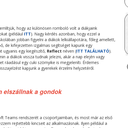
gemlítjük, hogy az különösen romboló volt a diákjaink
sokat (például
ITT
). Nagy kérdés azonban, hogy ezzel a
olában jobban figyelni a diákok lelkiállapotára, főleg amellett,
pő, de kifejezetten izgalmas segítséget kapunk egy
t ugyanis egy kiegészítő,
Reflect
néven (
ITT TALÁLHATÓ
).
in a diákok vissza tudnak jelezni, akár a nap elején vagy
et ráadásul egy cuki szörnyike is megjeleníti. Érdemes
isszajelzést kapjunk a gyerekek érzelmi helyzetéről.
en elszállnak a gondok
ft Teams rendszerét a csoportjaimban, és most már az első
zzem rejtettebb kincseit az alkalmazásnak. Ilyen például a