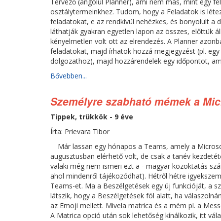
Tervező (angolul Planner), ami nem más, mint egy f
osztálytermeinkhez. Tudom, hogy a Feladatok is léte
feladatokat, e az rendkívül nehézkes, és bonyolult a 
láthatják gyakran egyetlen lapon az összes, előttük á
kényelmetlen volt ott az elrendezés. A Planner azonb
feladatokat, majd írhatok hozzá megjegyzést (pl. egy 
dolgozathoz), majd hozzárendelek egy időpontot, am
Bővebben...
Személyre szabható mémek a Mic
Tippek, trükkök - 9 éve
Írta: Prievara Tibor
Már lassan egy hónapos a Teams, amely a Microso
augusztusban elérhető volt, de csak a tanév kezdeté
valaki még nem ismeri ezt a - magyar közoktatás sz
ahol mindenről tájékozódhat). Hétről hétre igyekszem ú
Teams-et. Ma a Beszélgetések egy új funkcióját, a s
látszik, hogy a Beszélgetések föl alatt, ha válaszolnán
az Emoji mellett. Mivela matrica és a mém pl. a Messe
A Matrica opció után sok lehetőség kínálkozik, itt vá