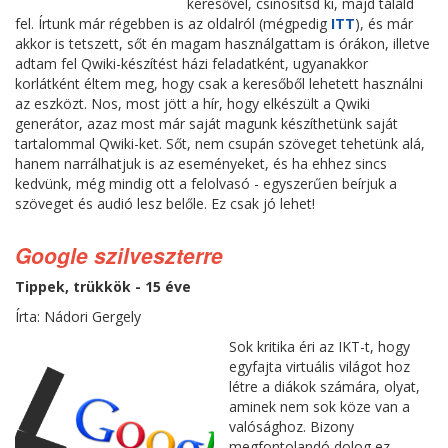
keresővel, csinosítsd ki, majd tálald
fel. Írtunk már régebben is az oldalról (mégpedig
ITT
), és már
akkor is tetszett, sőt én magam használgattam is órákon, illetve
adtam fel Qwiki-készítést házi feladatként, ugyanakkor
korlátként éltem meg, hogy csak a keresőből lehetett használni
az eszközt. Nos, most jött a hír, hogy elkészült a Qwiki
generátor, azaz most már saját magunk készíthetünk saját
tartalommal Qwiki-ket. Sőt, nem csupán szöveget tehetünk alá,
hanem narrálhatjuk is az eseményeket, és ha ehhez sincs
kedvünk, még mindig ott a felolvasó - egyszerűen beírjuk a
szöveget és audió lesz belőle. Ez csak jó lehet!
Google szilveszterre
Tippek, trükkök - 15 éve
Írta: Nádori Gergely
Sok kritika éri az IKT-t, hogy
egyfajta virtuális világot hoz
létre a diákok számára, olyat,
aminek nem sok köze van a
valósághoz. Bizony
megfontolandó dolog ez,