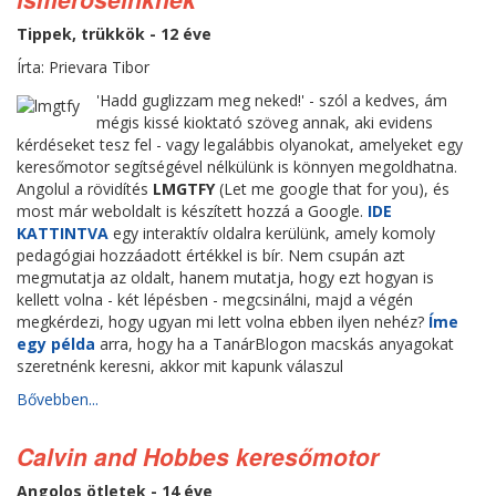
Tippek, trükkök - 12 éve
Írta: Prievara Tibor
'Hadd guglizzam meg neked!' - szól a kedves, ám
mégis kissé kioktató szöveg annak, aki evidens
kérdéseket tesz fel - vagy legalábbis olyanokat, amelyeket egy
keresőmotor segítségével nélkülünk is könnyen megoldhatna.
Angolul a rövidítés
LMGTFY
(Let me google that for you), és
most már weboldalt is készített hozzá a Google.
IDE
KATTINTVA
egy interaktív oldalra kerülünk, amely komoly
pedagógiai hozzáadott értékkel is bír. Nem csupán azt
megmutatja az oldalt, hanem mutatja, hogy ezt hogyan is
kellett volna - két lépésben - megcsinálni, majd a végén
megkérdezi, hogy ugyan mi lett volna ebben ilyen nehéz?
Íme
egy példa
arra, hogy ha a TanárBlogon macskás anyagokat
szeretnénk keresni, akkor mit kapunk válaszul
Bővebben...
Calvin and Hobbes keresőmotor
Angolos ötletek - 14 éve