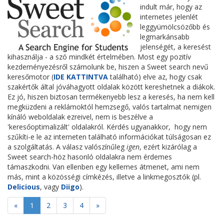
indult már, hogy az
internetes jelenlét
leggyümölcsözőbb és
legmarkánsabb
jelenségét, a keresést
kihasználja - a szó mindkét értelmében. Most egy pozitív
kezdeményezésről számolunk be, hiszen a Sweet search nevű
keresőmotor (
IDE KATTINTVA
található) elve az, hogy csak
szakértők által jóváhagyott oldalak között kereshetnek a diákok.
Ez jó, hiszen biztosan termékenyebb lesz a keresés, ha nem kell
megküzdeni a reklámoktól hemzsegő, valós tartalmat nemigen
kínáló weboldalak ezreivel, nem is beszélve a
'keresőoptimalizált' oldalakról. Kérdés ugyanakkor, hogy nem
szűkíti-e le az interneten található információkat túlságosan ez
a szolgáltatás. A válasz valószínűleg
igen
, ezért kizárólag a
Sweet search-höz hasonló oldalakra nem érdemes
támaszkodni. Van ellenben egy kellemes átmenet, ami nem
más, mint a közösségi címkézés, illetve a linkmegosztók (pl.
Delicious
, vagy
Diigo
).
«
1
2
3
4
»