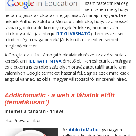
számítástechnikai cég
sem teheti meg, hogy
ne támogassa az oktatás megújulását. A minap magyarázta el
nekünk Anthony Salcito a Microsoft alelnöke, hogy ez a hosszú
távban gondolkodó komoly cégek érdeke is, nem pusztán
jótékonykodás (az interjú
ITT OLVASHATÓ
). Természetesen
minden cég a maga portékáját is kínálja, de ebben semmi
meglepő nincsen.
A Google oktatást támogató oldalainak része az az óravázlat-
kereső, ami
IDE KATTINTVA
érhető el. Kerreshetünk tantárgyra
és életkorra is és több száz olyan óravázlatot találhatunk, ami
valamilyen Google terméket használ fel. Sajnos ezek mind csak
angolul vannak, az oldal magyar válatozatáról nincsenek hírek.
Addictomatic - a web a lábaink előtt
(tematikusan!)
Internet a tanórán - 14 éve
Írta: Prievara Tibor
Az
AddictoMatic
egy nagyon
kellemes kezdeményezés. Hasonlít