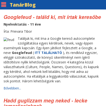
Tanár
Blog
Googlefeud - találd ki, mit írtak keresőbe
Nyelvoktatás - 11 éve
Írta: Prievara Tibor
Találjuk ki, mit írna a Google kereső autocomplete
szolgáltatása egyes kérdések, nevek, vagy éppen
események kapcsán. Egy ilyen játékot fejlesztett a Google, a
neve
Googlefeud
(
ITT TALÁLHATÓ
), és rendkívül egyszer,
eléggé szórakoztató, de könnyű sikerélményt nem ígérő
időtöltésre nyílik lehetőségünk. Összesen 4 kategória közül
választhatunk (Culture, People, Names, Questions), és kapunk
egy kérdést, ahol nekünk kell kitalálni, hogy mit adna az
autocomplete. Ha eltaláljuk a leggyakoribb válaszokat, kapunk
sok pontot. Három lehetőségünk van.
Bővebben...
Hadd guglizzam meg neked - lecke
ismerőseinknek