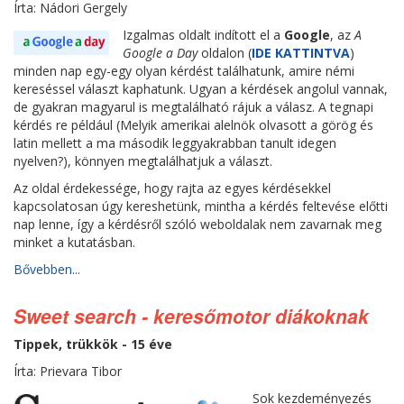
Írta: Nádori Gergely
Izgalmas oldalt indított el a
Google
, az
A
Google a Day
oldalon (
IDE KATTINTVA
)
minden nap egy-egy olyan kérdést találhatunk, amire némi
kereséssel választ kaphatunk. Ugyan a kérdések angolul vannak,
de gyakran magyarul is megtalálható rájuk a válasz. A tegnapi
kérdés re például (Melyik amerikai alelnök olvasott a görög és
latin mellett a ma második leggyakrabban tanult idegen
nyelven?), könnyen megtalálhatjuk a választ.
Az oldal érdekessége, hogy rajta az egyes kérdésekkel
kapcsolatosan úgy kereshetünk, mintha a kérdés feltevése előtti
nap lenne, így a kérdésről szóló weboldalak nem zavarnak meg
minket a kutatásban.
Bővebben...
Sweet search - keresőmotor diákoknak
Tippek, trükkök - 15 éve
Írta: Prievara Tibor
Sok kezdeményezés