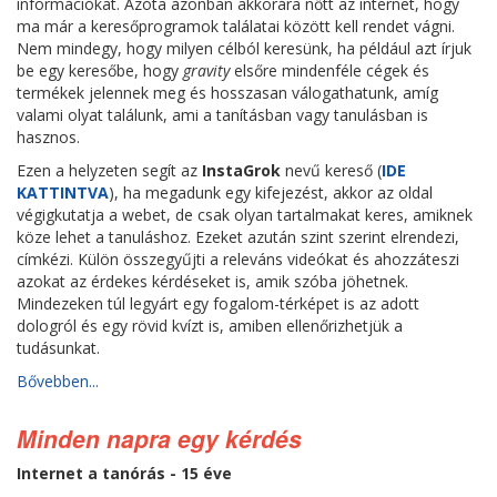
információkat. Azóta azonban akkorára nőtt az internet, hogy
ma már a keresőprogramok találatai között kell rendet vágni.
Nem mindegy, hogy milyen célból keresünk, ha például azt írjuk
be egy keresőbe, hogy
gravity
elsőre mindenféle cégek és
termékek jelennek meg és hosszasan válogathatunk, amíg
valami olyat találunk, ami a tanításban vagy tanulásban is
hasznos.
Ezen a helyzeten segít az
InstaGrok
nevű kereső (
IDE
KATTINTVA
), ha megadunk egy kifejezést, akkor az oldal
végigkutatja a webet, de csak olyan tartalmakat keres, amiknek
köze lehet a tanuláshoz. Ezeket azután szint szerint elrendezi,
címkézi. Külön összegyűjti a releváns videókat és ahozzáteszi
azokat az érdekes kérdéseket is, amik szóba jöhetnek.
Mindezeken túl legyárt egy fogalom-térképet is az adott
dologról és egy rövid kvízt is, amiben ellenőrizhetjük a
tudásunkat.
Bővebben...
Minden napra egy kérdés
Internet a tanórás - 15 éve