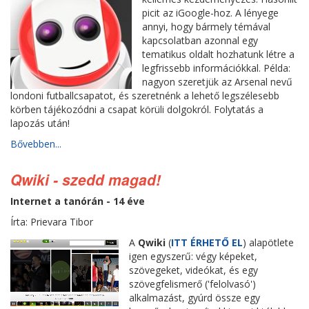
picit az iGoogle-hoz. A lényege
annyi, hogy bármely témával
kapcsolatban azonnal egy
tematikus oldalt hozhatunk létre a
legfrissebb információkkal. Példa:
nagyon szeretjük az Arsenal nevű
londoni futballcsapatot, és szeretnénk a lehető legszélesebb
körben tájékozódni a csapat körüli dolgokról. Folytatás a
lapozás után!
Bővebben...
Qwiki - szedd magad!
Internet a tanórán - 14 éve
Írta: Prievara Tibor
A
Qwiki
(
ITT ÉRHETŐ EL
) alapötlete
igen egyszerű: végy képeket,
szövegeket, videókat, és egy
szövegfelismerő ('felolvasó')
alkalmazást, gyúrd össze egy