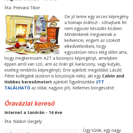
Írta: Prievara Tibor
De jó lenne egy vicces képregény
a holnapi órához! - sóhajtunk fel
nem egyszer készülés közben.
MIndenkinek megvannak a
kedvencei, engem az szokott
elkedvetleníteni, hogy
egyszerűen nincs elég időm arra,
hogy megkeressem AZT a bizonyos képregényt, amelyben
éppen arról van szó, ami az órán (pl. karácsony, vagy kutyás,
esetleg rendőrös képregényt). Erre ajánlott megoldást László
Péter kollégánk (ezúton is köszönjük neki), aki egy
Calvin and
Hobbes keresőmotort
ajánlott figyelmünkbe (
ITT
TALÁLHATÓ
az oldal, nagyon jó!). Kellemes böngészést!
Óravázlat kereső
Internet a tanórán - 14 éve
Írta: Nádori Gergely
Úgy tűnik, egy nagy