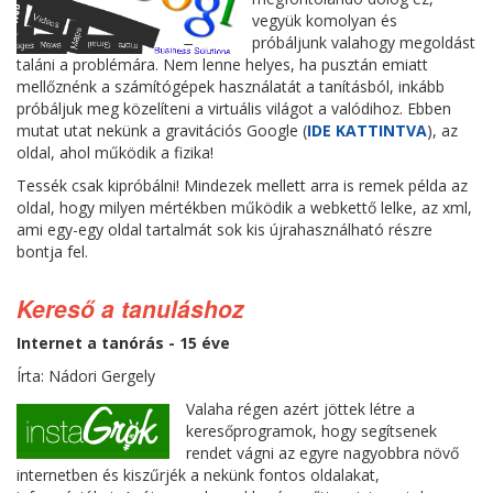
vegyük komolyan és
próbáljunk valahogy megoldást
taláni a problémára. Nem lenne helyes, ha pusztán emiatt
mellőznénk a számítógépek használatát a tanításból, inkább
próbáljuk meg közelíteni a virtuális világot a valódihoz. Ebben
mutat utat nekünk a gravitációs Google (
IDE KATTINTVA
), az
oldal, ahol működik a fizika!
Tessék csak kipróbálni! Mindezek mellett arra is remek példa az
oldal, hogy milyen mértékben működik a webkettő lelke, az xml,
ami egy-egy oldal tartalmát sok kis újrahasználható részre
bontja fel.
Kereső a tanuláshoz
Internet a tanórás - 15 éve
Írta: Nádori Gergely
Valaha régen azért jöttek létre a
keresőprogramok, hogy segítsenek
rendet vágni az egyre nagyobbra növő
internetben és kiszűrjék a nekünk fontos oldalakat,