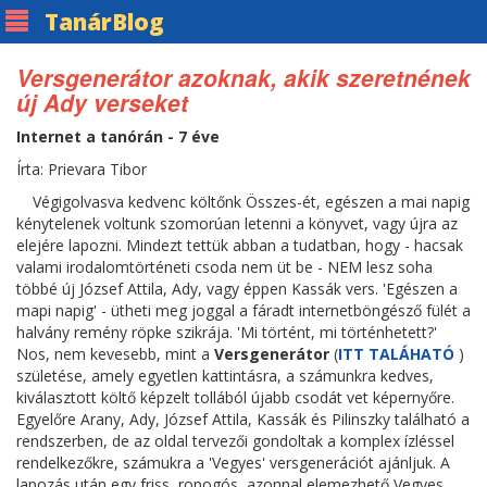
Tanár
Blog
Versgenerátor azoknak, akik szeretnének
új Ady verseket
Internet a tanórán - 7 éve
Írta: Prievara Tibor
Végigolvasva kedvenc költőnk Összes-ét, egészen a mai napig
kénytelenek voltunk szomorúan letenni a könyvet, vagy újra az
elejére lapozni. Mindezt tettük abban a tudatban, hogy - hacsak
valami irodalomtörténeti csoda nem üt be - NEM lesz soha
többé új József Attila, Ady, vagy éppen Kassák vers. 'Egészen a
mapi napig' - ütheti meg joggal a fáradt internetböngésző fülét a
halvány remény röpke szikrája. 'Mi történt, mi történhetett?'
Nos, nem kevesebb, mint a
Versgenerátor
(
ITT TALÁHATÓ
)
születése, amely egyetlen kattintásra, a számunkra kedves,
kiválasztott költő képzelt tollából újabb csodát vet képernyőre.
Egyelőre Arany, Ady, József Attila, Kassák és Pilinszky található a
rendszerben, de az oldal tervezői gondoltak a komplex ízléssel
rendelkezőkre, számukra a 'Vegyes' versgenerációt ajánljuk. A
lapozás után egy friss, ropogós, azonnal elemezhető Vegyes