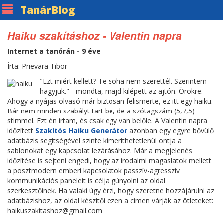
Tanár
Blog
Haiku szakításhoz - Valentin napra
Internet a tanórán - 9 éve
Írta: Prievara Tibor
"Ezt miért kellett? Te soha nem szerettél. Szerintem
hagyjuk." - mondta, majd kilépett az ajtón. Örökre.
Ahogy a nyájas olvasó már biztosan felismerte, ez itt egy haiku.
Bár nem minden szabályt tart be, de a szótagszám (5,7,5)
stimmel. Ezt én írtam, és csak egy van belőle. A Valentin napra
időzített
Szakítós Haiku Generátor
azonban egy egyre bővülő
adatbázis segítségével szinte kimeríthetetlenül ontja a
sablonokat egy kapcsolat lezárásához. Már a megjelenés
időzítése is sejteni engedi, hogy az irodalmi magaslatok mellett
a posztmodern emberi kapcsolatok passzív-agresszív
kommunikációs paneleit is célja gúnyolni az oldal
szerkesztőinek. Ha valaki úgy érzi, hogy szeretne hozzájárulni az
adatbázishoz, az oldal készítői ezen a címen várják az ötleteket:
haikuszakitashoz@gmail.com