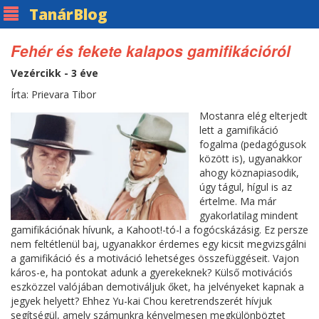
Tanár
Blog
Fehér és fekete kalapos gamifikációról
Vezércikk - 3 éve
Írta: Prievara Tibor
Mostanra elég elterjedt
lett a gamifikáció
fogalma (pedagógusok
között is), ugyanakkor
ahogy köznapiasodik,
úgy tágul, hígul is az
értelme. Ma már
gyakorlatilag mindent
gamifikációnak hívunk, a Kahoot!-tó-l a fogócskázásig. Ez persze
nem feltétlenül baj, ugyanakkor érdemes egy kicsit megvizsgálni
a gamifikáció és a motiváció lehetséges összefüggéseit. Vajon
káros-e, ha pontokat adunk a gyerekeknek? Külső motivációs
eszközzel valójában demotiváljuk őket, ha jelvényeket kapnak a
jegyek helyett? Ehhez Yu-kai Chou keretrendszerét hívjuk
segítségül, amely számunkra kényelmesen megkülönböztet