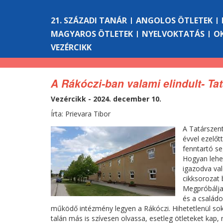
21. SZÁZADI TANÁR
ANGOLOS ÖTLETEK
MAGYAROS ÖTLETEK
NYELVOKTATÁS
O
VEZÉRCIKK
A Rákóczi-ban valami elindult- Ta
Vezércikk - 2024. december 10.
Írta: Prievara Tibor
A Tatárszent
évvel ezelőt
fenntartó se
Hogyan lehe
igazodva val
cikksorozat 
Megpróbálja
és a családo
működő intézmény legyen a Rákóczi. Hihetetlenül sok
talán más is szívesen olvassa, esetleg ötleteket kap