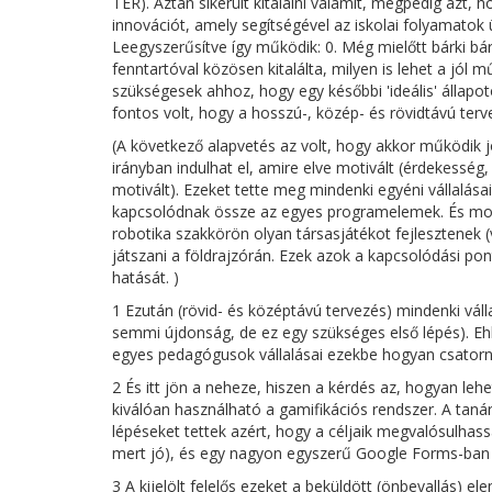
TÉR). Aztán sikerült kitalálni valamit, mégpedig azt, 
innovációt, amely segítségével az iskolai folyamatok
Leegyszerűsítve így működik: 0. Még mielőtt bárki bárm
fenntartóval közösen kitalálta, milyen is lehet a jól 
szükségesek ahhoz, hogy egy későbbi 'ideális' állapot
fontos volt, hogy a hosszú-, közép- és rövidtávú ter
(A következő alapvetés az volt, hogy akkor működik j
irányban indulhat el, amire elve motivált (érdekesség
motivált). Ezeket tette meg mindenki egyéni vállalá
kapcsolódnak össze az egyes programelemek. És mosta
robotika szakkörön olyan társasjátékot fejlesztenek (v
játszani a földrajzórán. Ezek azok a kapcsolódási po
hatását. )
1 Ezután (rövid- és középtávú tervezés) mindenki váll
semmi újdonság, de ez egy szükséges első lépés). Ehhez 
egyes pedagógusok vállalásai ezekbe hogyan csator
2 És itt jön a neheze, hiszen a kérdés az, hogyan le
kiválóan használható a gamifikációs rendszer. A taná
lépéseket tettek azért, hogy a céljaik megvalósulhass
mert jó), és egy nagyon egyszerű Google Forms-ban e
3 A kijelölt felelős ezeket a beküldött (önbevallás) ele