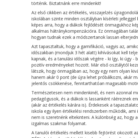
történik. Biztatnánk erre mindenkit!
Az első cikkben az értékelés, visszajelzés újragondolá
iskolában szinte minden osztályban kísérleti jellegge
képes arra, hogy a diákok fejlődését önmagukhoz képe
alkalmas hátránykompenzációra. Ez önmagában talán a
hogyan tudnak ezek a módszertanok lassan elterjedni, 
Azt tapasztaltuk, hogy a gamifikáció, vagyis az, amik
időszakban (mondjuk 3 hét alatt) kihívásokat kell tel
kapnak, és a tanulási időszak végére - ki így, ki úgy 
pozitív eredményeket hozott. Már első osztálytól kezd
látszik, hogy önmagában az, hogy egy nem olyan kiv
hanem akár 0 pont (de újra lehet próbálkozni, akár m
jelentős csökkenése, fenntarthatóan magasabb motiv
Természetesen nem mindenkinél, és nem azonnal műk
pedagógusok, és a diákok is lassanként ráéreznek enn
(akár az értékelés kárára is). Érdekesek a tapasztalat
iskola egy ilyen értékelési rendszerben működik, ami
nem is szeretnénk eltekinteni. A különbség az, hogy 
izgalmas szakmai folyamat.
A tanulói értékelés mellett kisebb fejtörést okozott 