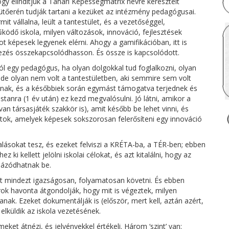
hogy elindítjuk a Tanári Képességmátrix névre keresztelt
 ütőerén tudják tartani a kezüket az intézmény pedagógusai.
it vállalna, leült a tantestület, és a vezetőséggel,
működő iskola, milyen változások, innováció, fejlesztések
ot képesek legyenek elérni. Ahogy a gamifikációban, itt is
vezés összekapcsolódhasson. És össze is kapcsolódott.
ól egy pedagógus, ha olyan dolgokkal tud foglalkozni, olyan
, de olyan nem volt a tantestületben, aki semmire sem volt
sainak, és a későbbiek során egymást támogatva terjednek és
nra (1 év után) ez kezd megvalósulni. Jó látni, amikor a
an társasjáték szakkör is), amit később be lehet vinni, és
ntok, amelyek képesek sokszorosan felerősíteni egy innováció
alásokat tesz, és ezeket felviszi a KRÉTA-ba, a TÉR-ben; ebben
ki kellett jelölni iskolai célokat, és azt kitalálni, hogy az
názódhatnak be.
het mindezt igazságosan, folyamatosan követni. És ebben
rok havonta átgondolják, hogy mit is végeztek, milyen
anak. Ezeket dokumentálják is (először, mert kell, aztán azért,
lküldik az iskola vezetésének.
meket átnézi, és jelvényekkel értékeli. Három ‘szint’ van: