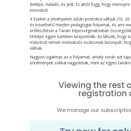
Belépő, Haladó, és Jedi. Ez attól függ, hogy mennyire
innováció.
4 Ezeket a jelvényeket aztán pontokra váltjuk (10, 20
és követhető minden pedagógiai folyamat, és ami en
erőfeszítései a Tanári Képességmátrixban összegződnek,
térképe egyre szebben kirajzolódik. Az látszik, hogy
másrészt remek motivációs eszköznek bizonyult, hogy
válnak.
Nagyon izgalmas az a folyamat, amely során azt tapa
eredmények sokkal nagyobbak, mint az egyes tanárok