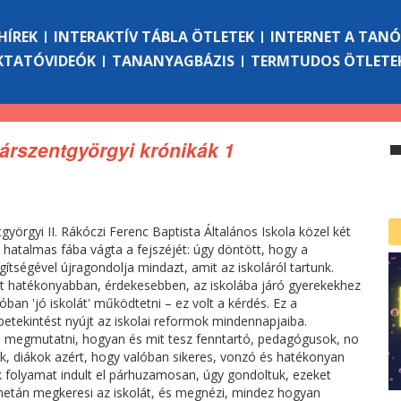
HÍREK
INTERAKTÍV TÁBLA ÖTLETEK
INTERNET A TAN
KTATÓVIDEÓK
TANANYAGBÁZIS
TERMTUDOS ÖTLETE
társzentgyörgyi krónikák 1
györgyi II. Rákóczi Ferenc Baptista Általános Iskola közel két
t hatalmas fába vágta a fejszéjét: úgy döntött, hogy a
gítségével újragondolja mindazt, amit az iskoláról tartunk.
t hatékonyabban, érdekesebben, az iskolába járó gyerekekhez
óban 'jó iskolát' működtetni – ez volt a kérdés. Ez a
betekintést nyújt az iskolai reformok mindennapjaiba.
 megmutatni, hogyan és mit tesz fenntartó, pedagógusok, no
k, diákok azért, hogy valóban sikeres, vonzó és hatékonyan
 folyamat indult el párhuzamosan, úgy gondoltuk, ezeket
, netán megkeresi az iskolát, és megnézi, mindez hogyan