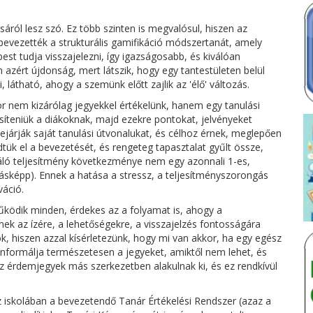
sáról lesz szó. Ez több szinten is megvalósul, hiszen az
l bevezették a strukturális gamifikáció módszertanát, amely
st tudja visszajelezni, így igazságosabb, és kiválóan
zért újdonság, mert látszik, hogy egy tantestületen belül
látható, ahogy a szemünk előtt zajlik az 'élő' változás.
or nem kizárólag jegyekkel értékelünk, hanem egy tanulási
jesíteniük a diákoknak, majd ezekre pontokat, jelvényeket
- bejárják saját tanulási útvonalukat, és célhoz érnek, meglepően
tük el a bevezetését, és rengeteg tapasztalat gyűlt össze,
áló teljesítmény következménye nem egy azonnali 1-es,
ásképp). Ennek a hatása a stressz, a teljesítményszorongás
áció.
ödik minden, érdekes az a folyamat is, ahogy a
ek az ízére, a lehetőségekre, a visszajelzés fontosságára
ok, hiszen azzal kísérletezünk, hogy mi van akkor, ha egy egész
 informálja természetesen a jegyeket, amiktől nem lehet, és
az érdemjegyek más szerkezetben alakulnak ki, és ez rendkívül
az iskolában a bevezetendő Tanár Értékelési Rendszer (azaz a