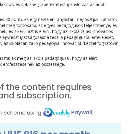
 komoly és sok energiabefektetést igénylő volt az adott
 és 30 pont), és egy névtelen ranglistán megosztjuk. Látható,
nél még fontosabb; az egyes pedagógusok teljesítménye, és
 és sikerül azt is elérni, hogy az iskola teljes innovációs
 ez egyrészt igazságosabbá teszi a pedagógusok értékelését,
 az iskolában zajló pedagógiai innovációk ‘kézzel foghatóvá’
sztalják meg az iskola pedagógusai, hogy az elért
 erőfeszítéseinek az összessége.